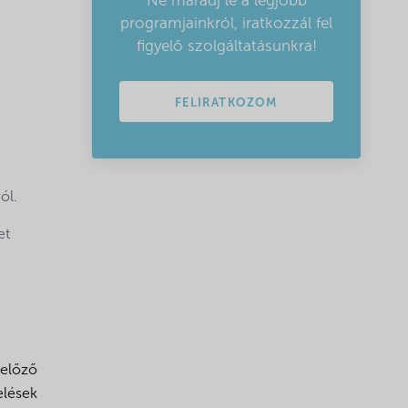
Ne maradj le a legjobb
programjainkról, iratkozzál fel
figyelő szolgáltatásunkra!
FELIRATKOZOM
ól.
et
 előző
elések