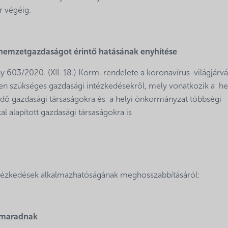
r végéig.
 nemzetgazdaságot érintő hatásának enyhítése
603/2020. (XII. 18.) Korm. rendelete a koronavírus-világjárv
n szükséges gazdasági intézkedésekről, mely vonatkozik a he
dő gazdasági társaságokra és a helyi önkormányzat többségi
l alapított gazdasági társaságokra is
intézkedések alkalmazhatóságának meghosszabbításáról:
n maradnak