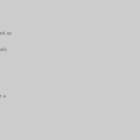
yek az
aló
e a