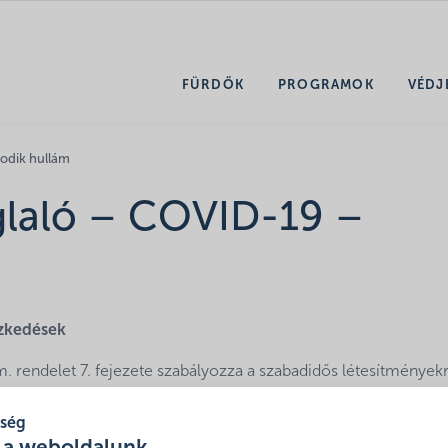
FÜRDŐK
PROGRAMOK
VÉDJ
odik hullám
glaló – COVID-19 –
ézkedések
 rendelet 7. fejezete szabályozza a szabadidős létesítmények
 közfürdők is, mint nem látogatható létesítmények. A rendele
solódó kedvezményeket (járulék, bértámogatás) a 485/2020. (XI
tség