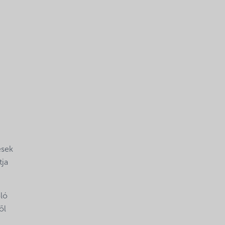
ések
tja
óló
ől