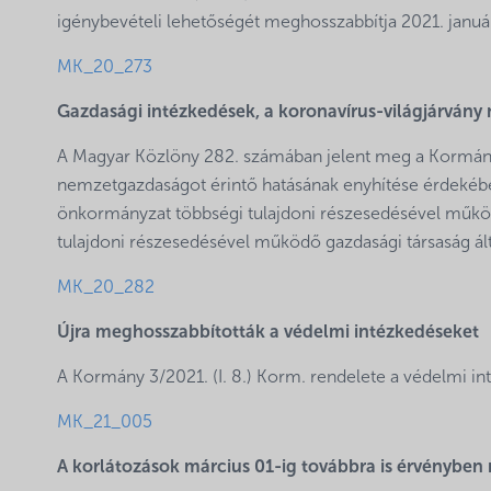
igénybevételi lehetőségét meghosszabbítja 2021. januá
MK_20_273
Gazdasági intézkedések, a koronavírus-világjárvány
A Magyar Közlöny 282. számában jelent meg a Kormány 
nemzetgazdaságot érintő hatásának enyhítése érdekébe
önkormányzat többségi tulajdoni részesedésével műkö
tulajdoni részesedésével működő gazdasági társaság álta
MK_20_282
Újra meghosszabbították a védelmi intézkedéseket
A Kormány 3/2021. (I. 8.) Korm. rendelete a védelmi 
MK_21_005
A korlátozások március 01-ig továbbra is érvénybe