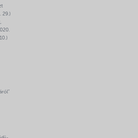
zt
 29.)
,
2020.
10.)
áról”