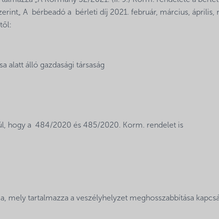
almazza „A Kormány 52/2021. (II. 9.) Korm. rendelete a bérleti
erint„ A bérbeadó a bérleti díj 2021. február, március, április,
től:
a alatt álló gazdasági társaság
ül, hogy a 484/2020 és 485/2020. Korm. rendelet is
a, mely tartalmazza a veszélyhelyzet meghosszabbítása kapcs