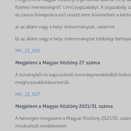
Megjelent a Magyar Közlöny legfrissebb száma mely tart
fizetési mentességről” című jogszabályt. A jogszabály sz
és június hónapokra eső részét nem követelheti a bérlő
a) az állam vagy a helyi önkormányzat, valamint
b) az állam vagy a helyi önkormányzat többségi befolyás
MK_21_019
Megjelent a Magyar Közlöny 27. száma
A törvényből és kapcsolódó kormányrendeletből kider
meghosszabbításra került.
MK_21_027
Megjelent a Magyar Közlöny 2021/31. száma
A hétvégén megjelent a Magyar Közlöny 2021/31. szám
módosított rendeleteket