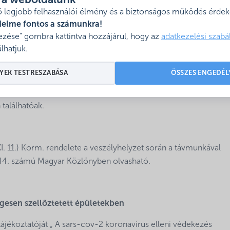
l a weboldalunk
 legjobb felhasználói élmény és a biztonságos működés érdeké
4683da1d1a8b57aa9220fe36dfb5f7f/megtekintes
delme fontos a számunkra!
zése” gombra kattintva hozzájárul, hogy az
adatkezelési szabá
lhatjuk.
 rendelet alapján elkészült az Ágazati bértámogatás hirdetm
YEK TESTRESZABÁSA
ÖSSZES ENGEDÉL
találhatóak.
I. 11.) Korm. rendelete a veszélyhelyzet során a távmunkával
 244. számú Magyar Közlönyben olvasható.
égesen szellőztetett épületekben
t tájékoztatóját „ A sars-cov-2 koronavírus elleni védekezés