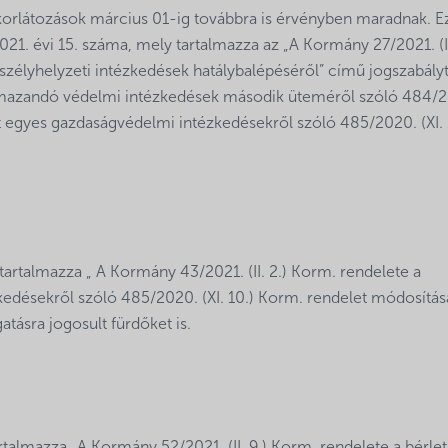
 korlátozások március 01-ig továbbra is érvényben maradnak. E
1. évi 15. száma, mely tartalmazza az „A Kormány 27/2021. (I.
szélyhelyzeti intézkedések hatálybalépéséről” című jogszabályt
lkalmazandó védelmi intézkedések második üteméről szóló 484/
att egyes gazdaságvédelmi intézkedésekről szóló 485/2020. (XI. 
artalmazza „ A Kormány 43/2021. (II. 2.) Korm. rendelete a
kedésekről szóló 485/2020. (XI. 10.) Korm. rendelet módosítás
tásra jogosult fürdőket is.