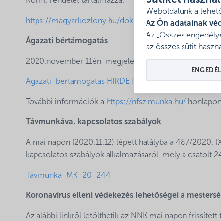
Sütiket haszná
Korm. rendelet tartalmazza.
Weboldalunk a lehető
https://magyarkozlony.hu/dokumentumok/e35363d96
Az Ön adatainak vé
Az „Összes engedélye
Ágazati bértámogatás
az összes sütit haszná
2020.november 11én megjelent 485/2020.(XI/10.) Korm.
ENGEDÉL
Agazati_bertamogatas HIRDETMENY
További információk a
https://nfsz.munka.hu/
honlapon 
Távmunkával kapcsolatos szabályok
A mai napon (2020.11.12) lépett hatályba a 487/2020. (X
kapcsolatos szabályok alkalmazásáról, mely a csatolt
Távmunka_MK_20_244
Koronavírus elleni védekezés lehetőségei a mesters
Az alábbi linkről letölthetik az NNK mai napon frissítet