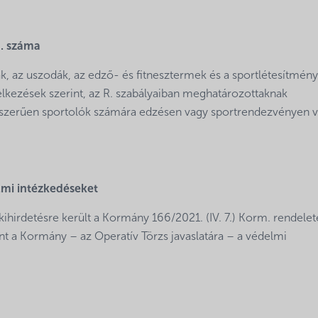
6. száma
yák, az uszodák, az edző- és fitnesztermek és a sportlétesítmén
elkezések szerint, az R. szabályaiban meghatározottaknak
nyszerűen sportolók számára edzésen vagy sportrendezvényen v
elmi intézkedéseket
hirdetésre került a Kormány 166/2021. (IV. 7.) Korm. rendelet
t a Kormány – az Operatív Törzs javaslatára – a védelmi