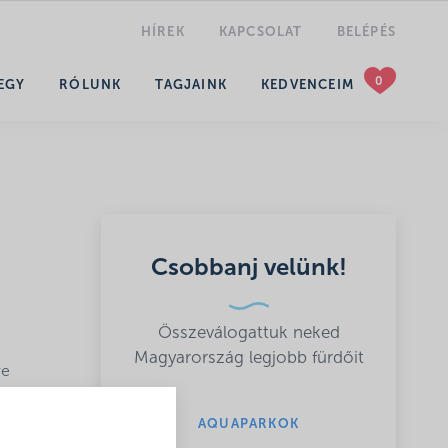
HÍREK
KAPCSOLAT
BELÉPÉS
KERESÉS
EGY
RÓLUNK
TAGJAINK
KEDVENCEIM
Csobbanj velünk!
Összeválogattuk neked
Magyarország legjobb fürdőit
re
t
.10)
AQUAPARKOK