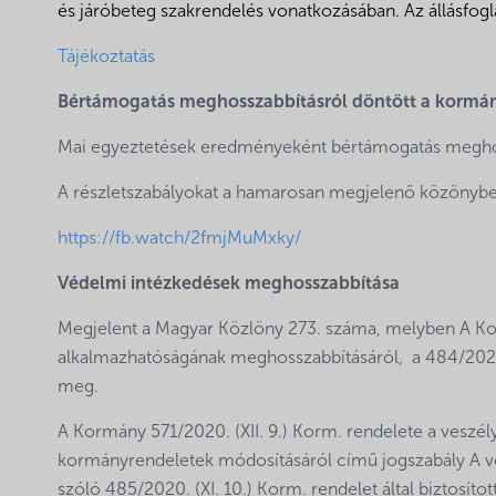
és járóbeteg szakrendelés vonatkozásában. Az állásfogla
Tájékoztatás
Bértámogatás meghosszabbításról döntött a kormá
Mai egyeztetések eredményeként bértámogatás meghos
A részletszabályokat a hamarosan megjelenő közönyben
https://fb.watch/2fmjMuMxky/
Védelmi intézkedések meghosszabbítása
Megjelent a Magyar Közlöny 273. száma, melyben A Kor
alkalmazhatóságának meghosszabbításáról, a 484/2020. (
meg.
A Kormány 571/2020. (XII. 9.) Korm. rendelete a veszél
kormányrendeletek módosításáról című jogszabály A ve
szóló 485/2020. (XI. 10.) Korm. rendelet által biztosít