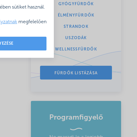
GYÓGYFÜRDŐK
ben sütiket használ.
ÉLMÉNYFÜRDŐK
lyzatnak
megfelelően
STRANDOK
énye.
USZODÁK
YEZÉSE
WELLNESSFÜRDŐK
FÜRDŐK LISTÁZÁSA
Programfigyelő