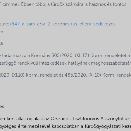
” címmel. Ebben több, a fürdők számára is hasznos és fontos
ztato/647-a-sars-cov-2-koronavirus-elleni-vedekezes-
en
sa
tartalmazza a Kormány 505/2020. (XI. 17.) Korm. rendeletét a
zefüggő rendkívüli intézkedések hatályának meghosszabbításár
20. (XI.10) Korm. rendelet és 485/2020. (XI.10) Korm. rendel
lés
kért állásfoglalást az Országos Tisztifőorvos Asszonytól az
egységes értelmezésével kapcsolatban a fürdőgyógyászati kez