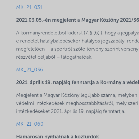
MK_21_031
2021.03.05.-én megjelent a Magyar Közlöny 2021/3
A kormányrendeletből kiderül (7. § (6) ), hogy a jégpál
e rendelet hatálybalépésekor hatályos jogszabályi rend
megfelelően – a sportról szóló törvény szerint verse
részvétel céljából – látogathatóak.
MK_21_036
2021. április 19. napjáig fenntartja a Kormány a véd
Megjelent a Magyar Közlöny legújabb száma, melyben ki
védelmi intézkedések meghosszabbításáról, mely szerin
intézkedéseket 2021. április 19. napjáig fenntartja.
MK_21_060
Hamarosan nyithatnak a közfürdők