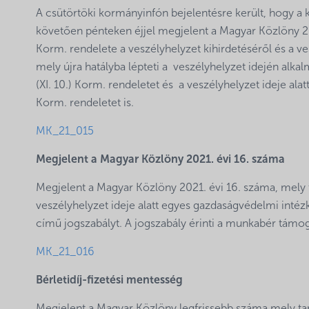
A csütörtöki kormányinfón bejelentésre került, hogy a
követően pénteken éjjel megjelent a Magyar Közlöny 202
Korm. rendelete a veszélyhelyzet kihirdetéséről és a ve
mely újra hatályba lépteti a veszélyhelyzet idején a
(XI. 10.) Korm. rendeletet és a veszélyhelyzet ideje al
Korm. rendeletet is.
MK_21_015
Megjelent a Magyar Közlöny 2021. évi 16. száma
Megjelent a Magyar Közlöny 2021. évi 16. száma, mely t
veszélyhelyzet ideje alatt egyes gazdaságvédelmi intéz
című jogszabályt. A jogszabály érinti a munkabér támoga
MK_21_016
Bérletidíj-fizetési mentesség