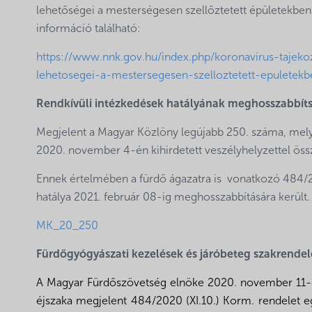
lehetőségei a mesterségesen szellőztetett épületekben
információ található:
https://www.nnk.gov.hu/index.php/koronavirus-tajeko
lehetosegei-a-mestersegesen-szelloztetett-epuletekb
Rendkívüli intézkedések hatályának meghosszabbít
Megjelent a Magyar Közlöny legújabb 250. száma, mely 
2020. november 4-én kihirdetett veszélyhelyzettel öss
Ennek értelmében a fürdő ágazatra is vonatkozó 484/20
hatálya 2021. február 08-ig meghosszabbítására került.
MK_20_250
Fürdőgyógyászati kezelések és járóbeteg szakrende
A Magyar Fürdőszövetség elnöke 2020. november 11-én 
éjszaka megjelent 484/2020 (XI.10.) Korm. rendelet 