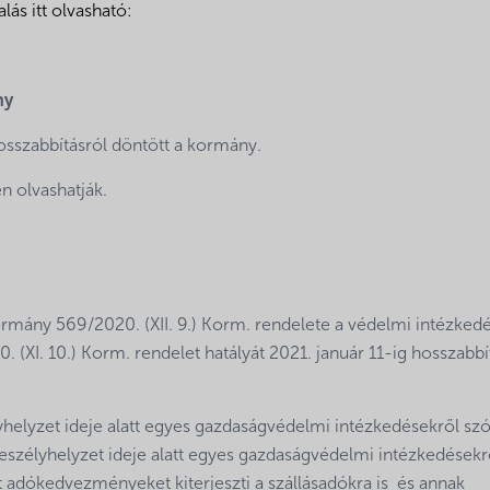
lás itt olvasható:
ny
szabbításról döntött a kormány.
 olvashatják.
mány 569/2020. (XII. 9.) Korm. rendelete a védelmi intézked
XI. 10.) Korm. rendelet hatályát 2021. január 11-ig hosszabbí
yhelyzet ideje alatt egyes gazdaságvédelmi intézkedésekről sz
szélyhelyzet ideje alatt egyes gazdaságvédelmi intézkedésekr
ott adókedvezményeket kiterjeszti a szállásadókra is és annak