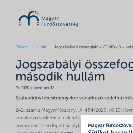
Főoldal
Hírek
Jogszabályi összefoglaló – COVID-19 – más
Jogszabályi összefo
második hullám
2020. november 12.
Szabadidős létesítményekre vonatkozó védelmi int
242. számú Magyar Közlöny. A 484/2020. (XI.10) Korm.
vonatkozó védelmi intézkedéseket. Ebben szerepelnek a
november 11-én lépett hatályba és 30 napig él. A kapc
Magyar Fürdőszöve