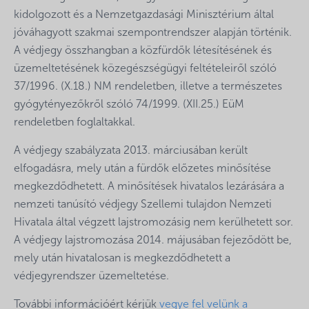
kidolgozott és a Nemzetgazdasági Minisztérium által
jóváhagyott szakmai szempontrendszer alapján történik.
A védjegy összhangban a közfürdők létesítésének és
üzemeltetésének közegészségügyi feltételeiről szóló
37/1996. (X.18.) NM rendeletben, illetve a természetes
gyógytényezőkről szóló 74/1999. (XII.25.) EüM
rendeletben foglaltakkal.
A védjegy szabályzata 2013. márciusában került
elfogadásra, mely után a fürdők előzetes minősítése
megkezdődhetett. A minősítések hivatalos lezárására a
nemzeti tanúsító védjegy Szellemi tulajdon Nemzeti
Hivatala által végzett lajstromozásig nem kerülhetett sor.
A védjegy lajstromozása 2014. májusában fejeződött be,
mely után hivatalosan is megkezdődhetett a
védjegyrendszer üzemeltetése.
További információért kérjük
vegye fel velünk a