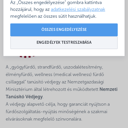
Az „Összes engedélyezése” gombra kattintva
vendégek számára a fürdők közötti választás során.
hozzájárul, hogy az
adatkezelési szabályzatnak
megfelelően az összes sütit használhatjuk.
ÖSSZES ENGEDÉLYEZÉSE
ENGEDÉLYEK TESTRESZABÁSA
A „gyógyfürdő, strandfürdő, uszodalétesítmény,
élményfürdő, wellness (medical wellness) fürdő
csillaggal” tanúsító védjegy az Nemzetgazdasági
Minisztérium által létrehozott és működtetett
Nemzeti
Tanúsító Védjegy
.
A védjegy alapvető célja, hogy garanciát nyújtson a
fürdőszolgáltatás-nyújtás minőségének a szakmai
elvárásoknak megfelelő színvonalára.