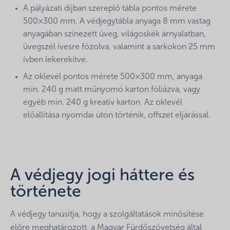
A pályázati díjban szereplő tábla pontos mérete
500×300 mm. A védjegytábla anyaga 8 mm vastag
anyagában színezett üveg, világoskék árnyalatban,
üvegszél ívesre fózolva, valamint a sarkokon 25 mm
ívben lekerekítve.
Az oklevél pontos mérete 500×300 mm, anyaga
min. 240 g matt műnyomó karton fóliázva, vagy
egyéb min. 240 g kreatív karton. Az oklevél
előállítása nyomdai úton történik, offszet eljárással.
A védjegy jogi háttere és
története
A védjegy tanúsítja, hogy a szolgáltatások minősítése
előre meghatározott, a Magyar Fürdőszövetség által