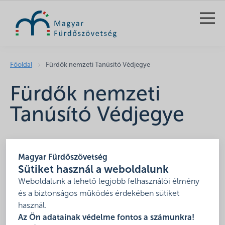
KERESÉS
Főoldal
Fürdők nemzeti Tanúsító Védjegye
Fürdők nemzeti
Tanúsító Védjegye
A Védjegy kategóriái
Magyar Fürdőszövetség
Sütiket használ a weboldalunk
Weboldalunk a lehető legjobb felhasználói élmény
A Magyar Fürdőszövetség üzemeltetésében levő
és a biztonságos működés érdekében sütiket
Fürdők Nemzeti Tanúsító Védjegye 2014 óta elérhető
használ.
a hazai fürdők számára. A védjegy minősítés
Az Ön adatainak védelme fontos a számunkra!
megkülönböztet, hiteles információkat nyújt a