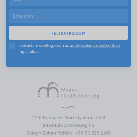
Elolvastam és elfogadom az
adatkezelési szabályzatban
foglaltakat.
1146 Budapest, Borostyán utca 1/B
info@furdoszovetseg.hu
Balogh Zoltán főtitkár:
+36 30 525 2160