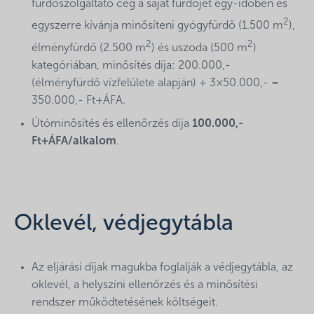
fürdőszolgáltató cég a saját fürdőjét egy-időben és
2
egyszerre kívánja minősíteni gyógyfürdő (1.500 m
),
2
2
élményfürdő (2.500 m
) és uszoda (500 m
)
kategóriában, minősítés díja: 200.000,-
(élményfürdő vízfelülete alapján) + 3×50.000,- =
350.000,- Ft+ÁFA.
Útóminősítés és ellenőrzés díja
100.000,-
Ft+ÁFA/alkalom
.
Oklevél, védjegytábla
Az eljárási díjak magukba foglalják a védjegytábla, az
oklevél, a helyszíni ellenőrzés és a minősítési
rendszer működtetésének költségeit.