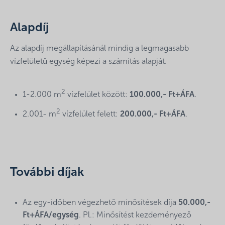
Alapdíj
Az alapdíj megállapításánál mindig a legmagasabb
vízfelületű egység képezi a számítás alapját.
2
1-2.000 m
vízfelület között:
100.000,- Ft+ÁFA
.
2
2.001- m
vízfelület felett:
200.000,- Ft+ÁFA
.
További díjak
Az egy-időben végezhető minősítések díja
50.000,-
Ft+ÁFA/egység
. Pl.: Minősítést kezdeményező