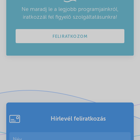
Ne maradj le a legjobb programjainkról,
iratkozzál fel figyelő szolgáltatásunkra!
FELIRATKOZOM
Hírlevél feliratkozás