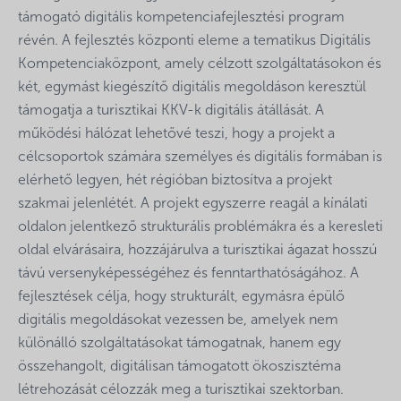
támogató digitális kompetenciafejlesztési program
révén. A fejlesztés központi eleme a tematikus Digitális
Kompetenciaközpont, amely célzott szolgáltatásokon és
két, egymást kiegészítő digitális megoldáson keresztül
támogatja a turisztikai KKV-k digitális átállását. A
működési hálózat lehetővé teszi, hogy a projekt a
célcsoportok számára személyes és digitális formában is
elérhető legyen, hét régióban biztosítva a projekt
szakmai jelenlétét. A projekt egyszerre reagál a kínálati
oldalon jelentkező strukturális problémákra és a keresleti
oldal elvárásaira, hozzájárulva a turisztikai ágazat hosszú
távú versenyképességéhez és fenntarthatóságához. A
fejlesztések célja, hogy strukturált, egymásra épülő
digitális megoldásokat vezessen be, amelyek nem
különálló szolgáltatásokat támogatnak, hanem egy
összehangolt, digitálisan támogatott ökoszisztéma
létrehozását célozzák meg a turisztikai szektorban.