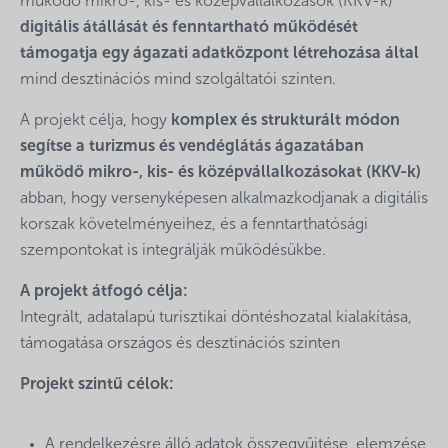
működő mikro-, kis- és középvállalkozások (KKV-k)
digitális átállását és fenntartható működését
támogatja egy ágazati adatközpont létrehozása által
mind desztinációs mind szolgáltatói szinten.
A projekt célja, hogy
komplex és strukturált módon
segítse a turizmus és vendéglátás ágazatában
működő mikro-, kis- és középvállalkozásokat (KKV-k)
abban, hogy versenyképesen alkalmazkodjanak a digitális
korszak követelményeihez, és a fenntarthatósági
szempontokat is integrálják működésükbe.
A projekt átfogó célja:
Integrált, adatalapú turisztikai döntéshozatal kialakítása,
támogatása országos és desztinációs szinten
Projekt szintű célok:
A rendelkezésre álló adatok összegyűjtése, elemzése