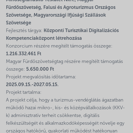
Minőségtanúsító Testület Nkft., Magyar
Fürdőszövetség, Falusi és Agroturizmus Országos
Szövetsége, Magyarországi Ifjúsági Szállások
Szövetsége
Fejlesztés tárgya:
Központi Turisztikai Digitalizációs
Kompetenciaközpont létrehozása
Konzorcium részére megítélt támogatás összege:
1.216.332.461 Ft
Magyar Fürdőszövetségtag részére megítélt támogatás
összege:
5.650.000 Ft
Projekt megvalósítás időtartama:
2025.09.15.-2027.05.15.
Projekt tartalma:
A projekt célja, hogy a turizmus-vendéglátás ágazatban
működő hazai mikro-, kis- és középvállalkozások (KKV-
k) adminisztratív terheit csökkentse, digitális
felkészültségét és alkalmazkodóképességét növelje egy
országos hatókörű, gyakorlati működést hatékonyan