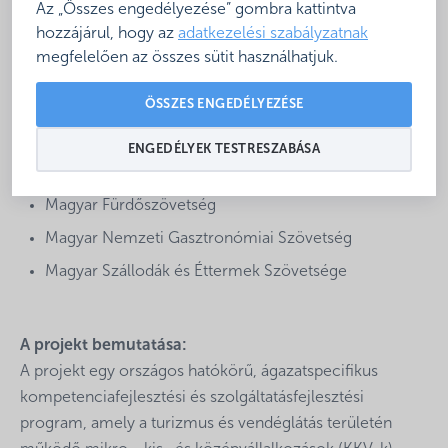
Az „Összes engedélyezése” gombra kattintva
Tervezett befejezési dátum:
2027. szeptember 30.
hozzájárul, hogy az
adatkezelési szabályzatnak
Konzorciumvezető:
megfelelően az összes sütit használhatjuk.
Magyar Turisztikai Minőségtanúsító Testület Nonprofit
Korlátolt Felelősségű Társaság
ÖSSZES ENGEDÉLYEZÉSE
Konzorciumi partnerek:
ENGEDÉLYEK TESTRESZABÁSA
Magyar Fürdőszövetség
Magyar Nemzeti Gasztronómiai Szövetség
Magyar Szállodák és Éttermek Szövetsége
A projekt bemutatása:
A projekt egy országos hatókörű, ágazatspecifikus
kompetenciafejlesztési és szolgáltatásfejlesztési
program, amely a turizmus és vendéglátás területén