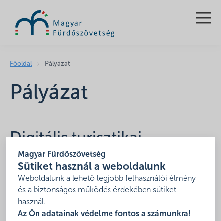
KERESÉS
Főoldal
Pályázat
Pályázat
Digitális turisztikai
adatközpont fejlesztése
Magyar Fürdőszövetség
Sütiket használ a weboldalunk
Projektazonosító:
DIMOP_PLUSZ-1.2.2-24-2025-
Weboldalunk a lehető legjobb felhasználói élmény
00014
és a biztonságos működés érdekében sütiket
Támogatási összeg:
1 199 995 242 Ft
használ.
Az Ön adatainak védelme fontos a számunkra!
Támogatás mértéke:
100%