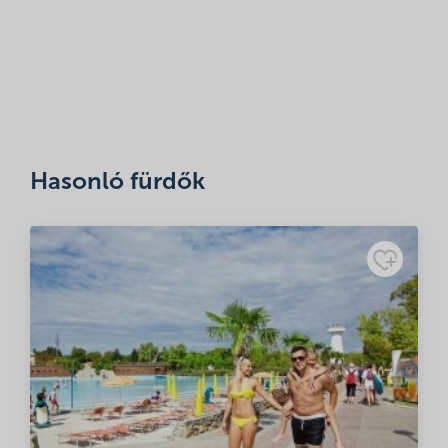
A nevem, e-mail címem, és weboldalcímem mentése a
böngészőben a következő hozzászólásomhoz.
Hasonló fürdők
Minősítés
Adatkezelési
tájékoztató