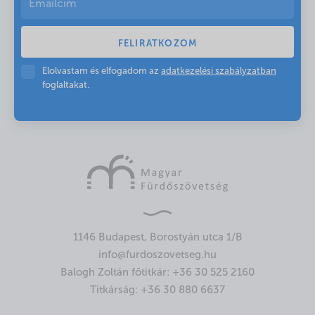
Elolvastam és elfogadom az
adatkezelési szabályzatban
foglaltakat.
1146 Budapest, Borostyán utca 1/B
info@furdoszovetseg.hu
Balogh Zoltán főtitkár:
+36 30 525 2160
Titkárság:
+36 30 880 6637