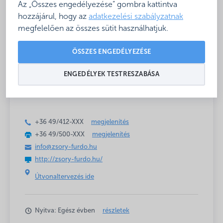
Az „Összes engedélyezése” gombra kattintva
hozzájárul, hogy az
adatkezelési szabályzatnak
Baba- és
Étkezési lehetőség
megfelelően az összes sütit használhatjuk.
családbarát
a fürdőben
Rosszidőben is,
ÖSSZES ENGEDÉLYEZÉSE
beltéri medencék
ENGEDÉLYEK TESTRESZABÁSA
+36 49/412-
XXX
megjelenítés
+36 49/500-
XXX
megjelenítés
info@zsory-furdo.hu
http://zsory-furdo.hu/
Útvonaltervezés ide
Nyitva: Egész évben
részletek