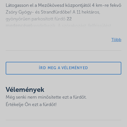
Látogasson el a Mezőkövesd központjától 4 km-re fekvő
Zsóry Gyógy- és Strandfürdőbe! A 11 hektáros,
gyönyörűen parkosított fürdő
22
medencével
rendelkezik. A szórakozást, felfrissülést
hullámmedence, élményelemekkel gazdagított felnőtt-
és gyermekmedencék szolgálják.
Az egész évben nyitva tartó fedett fürdőben
három különböző hőfokú gyógymedence, szaunavilág,
élményfürdő-uszoda komplexum és gyógyászati részleg
ÍRD MEG A VÉLEMÉNYED
áll a vendégek rendelkezésére.
A kalcium-, magnézium- és hidrogén-karbonátos
Vélemények
szabad szénsavat tartalmazó, magas szulfidkén tartalmú
hévíz több, mint 75 éve áll a gyógyulás szolgálatában;
Még senki nem minősítette ezt a fürdőt.
Értékelje Ön ezt a fürdőt!
1968 óta pedig hivatalosan is
gyógyvíz minősítésű
,
amely alkalmas reumás megbetegedések, ízületi
kopások, sérülések, ortopédiai műtétek gyógyítására,