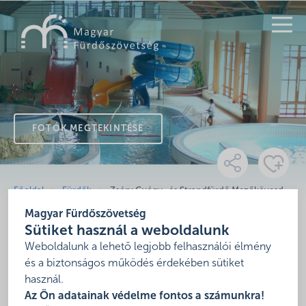
KERESÉS
FOTÓK MEGTEKINTÉSE
Főoldal
Fürdők
Zsóry Gyógy- és Strandfürdő Mezőkövesd
Magyar Fürdőszövetség
Zsóry Gyógy- és
Sütiket használ a weboldalunk
Strandfürdő Mezőkövesd
Weboldalunk a lehető legjobb felhasználói élmény
és a biztonságos működés érdekében sütiket
használ.
3400 Mezőkövesd, Napfürdő út 2.
Az Ön adatainak védelme fontos a számunkra!
Mutasd térképen