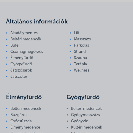
Általános információk
Akadálymentes
Lift
Beltéri medencék
Masszázs
Büfé
Parkolás
Csomagmegőrzés
Strand
Élményfürdő
Szauna
Gyógyfürdő
Terápia
Játszósarok
Wellness
Játszótér
Élményfürdő
Gyógyfürdő
Beltéri medencék
Beltéri medencék
Buzgárok
Gyógymasszázs
Csőcsúszda
Gyógyvíz
Élménymedence
Kültéri medencék