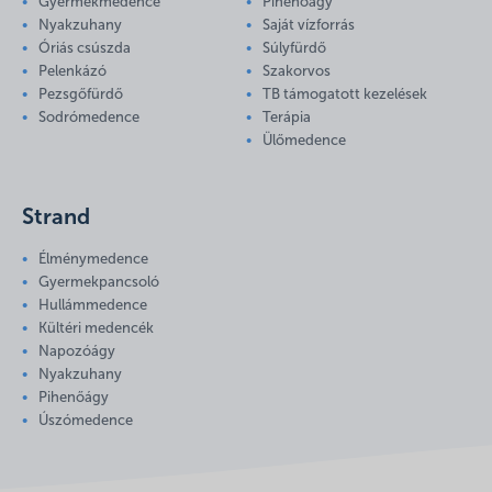
Gyermekmedence
Pihenőágy
Nyakzuhany
Saját vízforrás
Óriás csúszda
Súlyfürdő
Pelenkázó
Szakorvos
Pezsgőfürdő
TB támogatott kezelések
Sodrómedence
Terápia
Ülőmedence
Strand
Élménymedence
Gyermekpancsoló
Hullámmedence
Kültéri medencék
Napozóágy
Nyakzuhany
Pihenőágy
Úszómedence