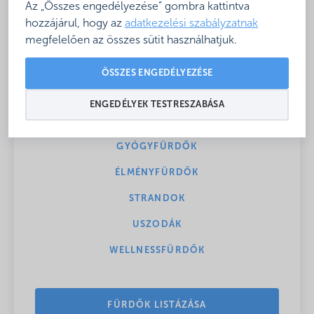
Az „Összes engedélyezése” gombra kattintva
Csobbanj velünk!
hozzájárul, hogy az
adatkezelési szabályzatnak
megfelelően az összes sütit használhatjuk.
Összeválogattuk neked Magyarország legjobb
ÖSSZES ENGEDÉLYEZÉSE
fürdőit
ENGEDÉLYEK TESTRESZABÁSA
AQUAPARKOK
GYÓGYFÜRDŐK
ÉLMÉNYFÜRDŐK
STRANDOK
USZODÁK
WELLNESSFÜRDŐK
FÜRDŐK LISTÁZÁSA