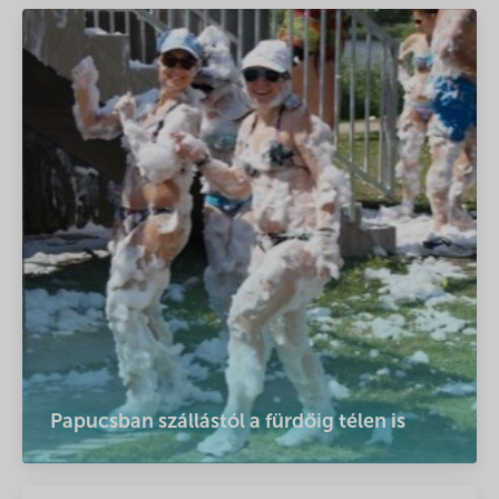
Papucsban szállástól a fürdőig télen is