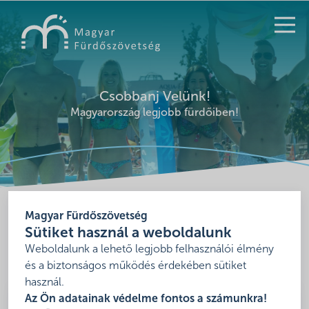
KERESÉS
Csobbanj Velünk!
Magyarország legjobb fürdőiben!
Magyar Fürdőszövetség
Sütiket használ a weboldalunk
Magyar Fürdőszövetség
Weboldalunk a lehető legjobb felhasználói élmény
és a biztonságos működés érdekében sütiket
használ.
Az Ön adatainak védelme fontos a számunkra!