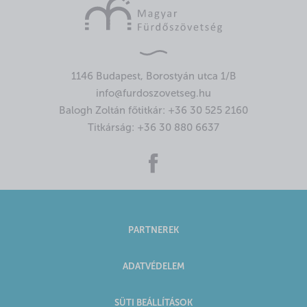
1146 Budapest, Borostyán utca 1/B
info@furdoszovetseg.hu
Balogh Zoltán főtitkár:
+36 30 525 2160
Titkárság:
+36 30 880 6637
PARTNEREK
ADATVÉDELEM
SÜTI BEÁLLÍTÁSOK