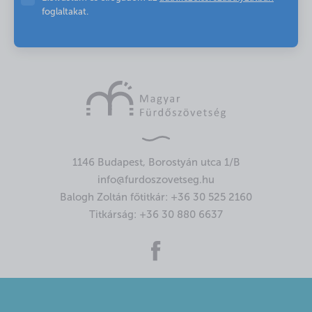
foglaltakat.
1146 Budapest, Borostyán utca 1/B
info@furdoszovetseg.hu
Balogh Zoltán főtitkár:
+36 30 525 2160
Titkárság:
+36 30 880 6637