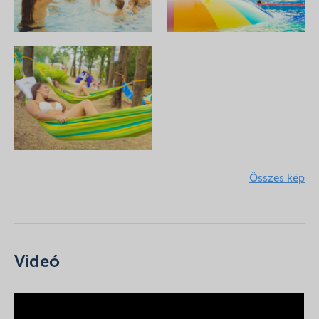
Összes kép
Videó