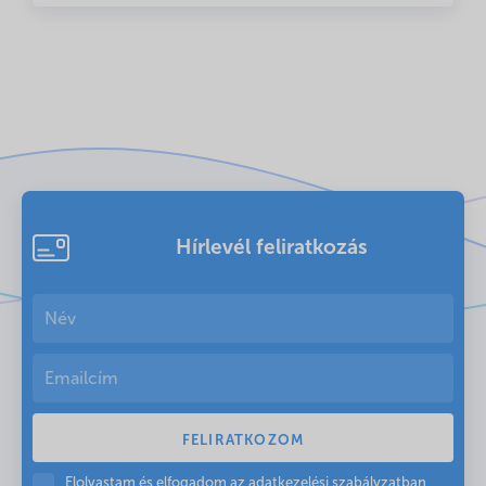
Hírlevél feliratkozás
Elolvastam és elfogadom az
adatkezelési szabályzatban