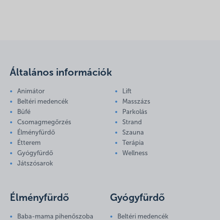
Általános információk
Animátor
Lift
Beltéri medencék
Masszázs
Büfé
Parkolás
Csomagmegőrzés
Strand
Élményfürdő
Szauna
Étterem
Terápia
Gyógyfürdő
Wellness
Játszósarok
Élményfürdő
Gyógyfürdő
Baba-mama pihenőszoba
Beltéri medencék