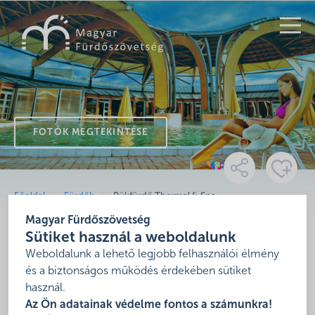
KERESÉS
FOTÓK MEGTEKINTÉSE
Főoldal
Fürdők
Bükfürdő Thermal & Spa
Magyar Fürdőszövetség
Bükfürdő Thermal & Spa
Sütiket használ a weboldalunk
Weboldalunk a lehető legjobb felhasználói élmény
9740 Bük, Termál krt. 2/A.
és a biztonságos működés érdekében sütiket
Mutasd térképen
használ.
Az Ön adatainak védelme fontos a számunkra!