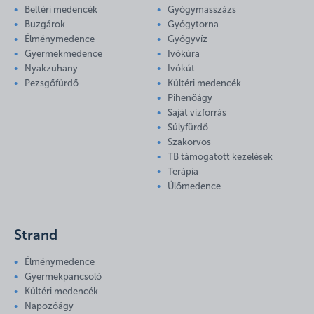
Beltéri medencék
Gyógymasszázs
Buzgárok
Gyógytorna
Élménymedence
Gyógyvíz
Gyermekmedence
Ivókúra
Nyakzuhany
Ivókút
Pezsgőfürdő
Kültéri medencék
Pihenőágy
Saját vízforrás
Súlyfürdő
Szakorvos
TB támogatott kezelések
Terápia
Ülőmedence
Strand
Élménymedence
Gyermekpancsoló
Kültéri medencék
Napozóágy