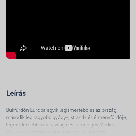
Leírás
Bükfürdőn Európa egyik legismertebb és az ország
második legnagyobb gyógy-, strand- és élményfürdője,
legmodernebb szaunavilága és különleges Medical
Wellness Centruma várja a gyógyulni, pihenni,