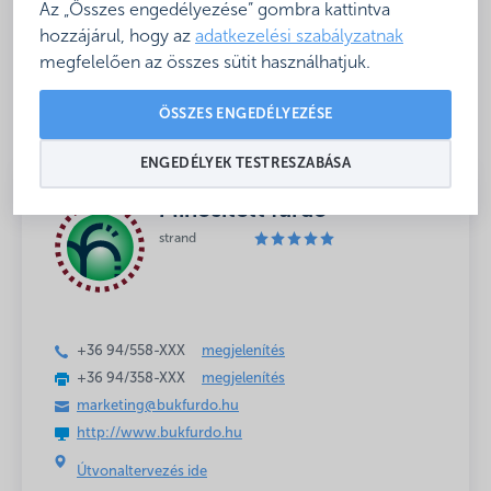
Az „Összes engedélyezése” gombra kattintva
Baba- és
Étkezési lehetőség
családbarát
a fürdőben
hozzájárul, hogy az
adatkezelési szabályzatnak
megfelelően az összes sütit használhatjuk.
Rosszidőben is,
beltéri medencék
ÖSSZES ENGEDÉLYEZÉSE
ENGEDÉLYEK TESTRESZABÁSA
Minősített fürdő
strand
+36 94/558-
XXX
megjelenítés
+36 94/358-
XXX
megjelenítés
marketing@bukfurdo.hu
http://www.bukfurdo.hu
Útvonaltervezés ide