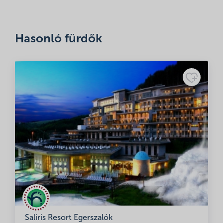
A nevem, e-mail címem, és weboldalcímem mentése a
böngészőben a következő hozzászólásomhoz.
Hasonló fürdők
Minősítés
Adatkezelési
tájékoztató
Saliris Resort Egerszalók