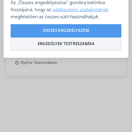
Az „Összes engedélyezése” gombra kattintva
,
hozzájárul, hogy az
adatkezelési szabályzatnak
Mutasd térképen
megfelelően az összes sütit használhatjuk.
ÖSSZES ENGEDÉLYEZÉSE
ENGEDÉLYEK TESTRESZABÁSA
Nyitva: Szezonálisan