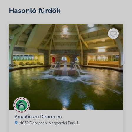
Hasonló fürdők
Név
*
E-mail cím
*
Aquaticum Debrecen
A nevem, e-mail címem, és weboldalcímem mentése a
4032 Debrecen, Nagyerdei Park 1.
böngészőben a következő hozzászólásomhoz.