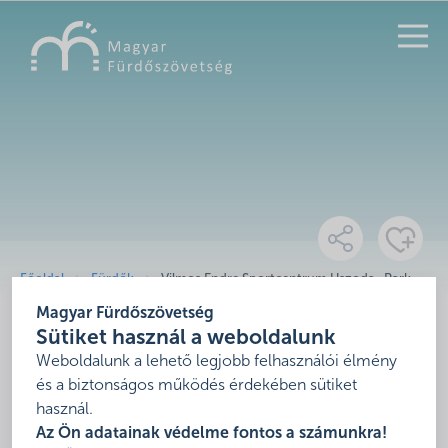
KERESÉS
Főoldal
Fürdők
Vilmos Endre Sportcentrum Uszoda, Park
Uszoda, Kastélydombi Uszoda
Magyar Fürdőszövetség
Sütiket használ a weboldalunk
Vilmos Endre Sportcentrum
Weboldalunk a lehető legjobb felhasználói élmény
Uszoda, Park Uszoda,
és a biztonságos működés érdekében sütiket
Kastélydombi Uszoda
használ.
Az Ön adatainak védelme fontos a számunkra!