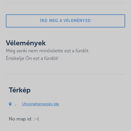
ÍRD MEG A VÉLEMÉNYED
Vélemények
Még senki nem minősítette ezt a fürdőt.
Értékelje Ön ezt a fürdőt!
Az e-mail címet nem tesszük közzé.
A kötelező
Térkép
mezőket
*
karakterrel jelöltük
Hozzászólás
,
Útvonaltervezés ide
*
No map id. :-(