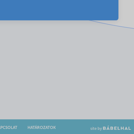
APCSOLAT
HATÁROZATOK
site by