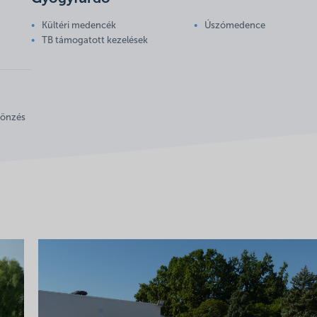
Kültéri medencék
Úszómedence
TB támogatott kezelések
csönzés