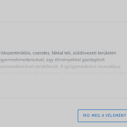
kszentmiklós, csendes, fákkal teli, zöldövezeti területén
gy gyermekmedencével, egy élményekkel gazdagított
 úszómedencével rendelkezik. A gyógymedence reumatikus,
elésére kitűnően alkalmazható. A gyermekmedencében kisebb
z élménymedencében hullámlabda, nyakmasszázs és buzgárok
 A vendégeknek lehetőségük van szolárium, masszázs, szauna 
ÍRD MEG A VÉLEMÉN