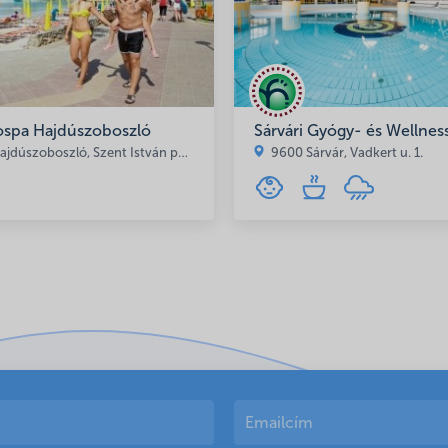
spa Hajdúszoboszló
Sárvári Gyógy- és Wellnes
dúszoboszló, Szent István park 1-3.
9600 Sárvár, Vadkert u. 1.
öngészőben a következő hozzászólásomhoz.
koztató