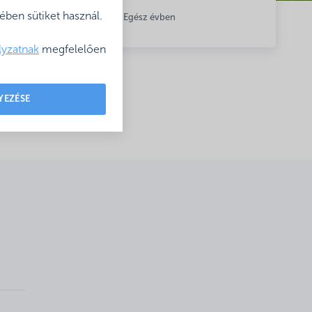
ben sütiket használ.
Nyitva: Egész évben
lyzatnak
megfelelően
YEZÉSE