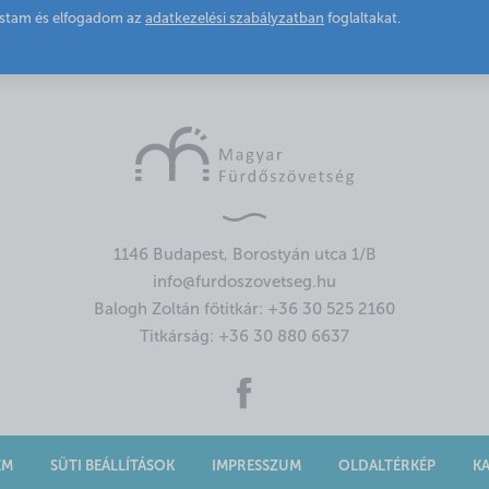
astam és elfogadom az
adatkezelési szabályzatban
foglaltakat.
1146 Budapest, Borostyán utca 1/B
info@furdoszovetseg.hu
Balogh Zoltán főtitkár:
+36 30 525 2160
Titkárság:
+36 30 880 6637
EM
SÜTI BEÁLLÍTÁSOK
IMPRESSZUM
OLDALTÉRKÉP
K