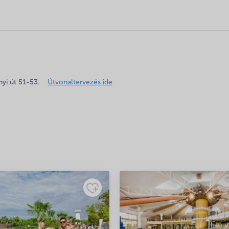
ket
*
karakterrel jelöltük
yi út 51-53.
Útvonaltervezés ide