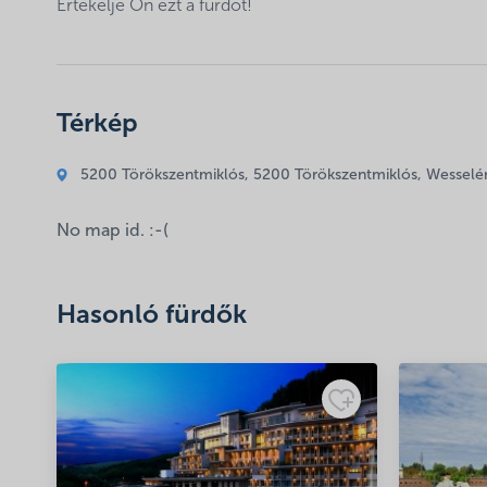
Értékelje Ön ezt a fürdőt!
Az e-mail címet nem tesszük közzé.
A kötelező mező
Térkép
Hozzászólás
*
5200 Törökszentmiklós, 5200 Törökszentmiklós, Wesselén
No map id. :-(
Hasonló fürdők
Név
*