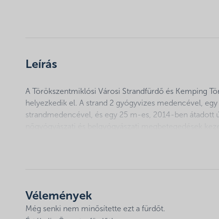
Leírás
A Törökszentmiklósi Városi Strandfürdő és Kemping Törö
helyezkedik el. A strand 2 gyógyvizes medencével, e
strandmedencével, és egy 25 m-es, 2014-ben átadott
nőgyógyászati és belgyógyászati megbetegedések kez
csúszda teszi felhőtlenné a kisgyermekek örömét. A
gondoskodnak a vendégek önfeledt kikapcsolódásáról.
csobbanó igénybevételére.
Vélemények
Még senki nem minősítette ezt a fürdőt.