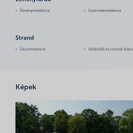
Élménymedence
Gyermekmedence
Strand
Úszómedence
Vízibicikli és csónak köl
Képek