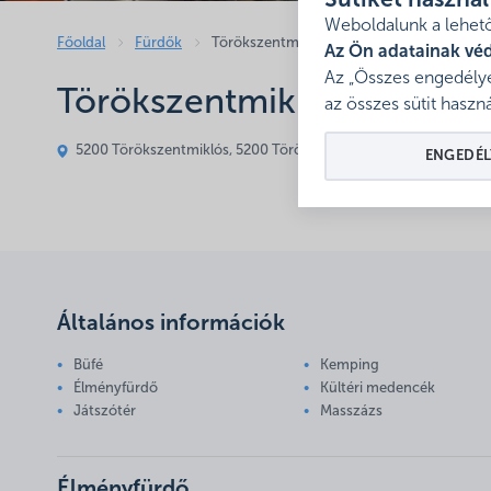
Sütiket haszná
Weboldalunk a lehető
Főoldal
Fürdők
Törökszentmiklósi Városi Strandfürdő és 
Az Ön adatainak vé
Az „Összes engedélye
Törökszentmiklósi Városi 
az összes sütit haszná
5200 Törökszentmiklós, 5200 Törökszentmiklós, Wesselényi út 
ENGEDÉL
Általános információk
Büfé
Kemping
Élményfürdő
Kültéri medencék
Játszótér
Masszázs
Élményfürdő