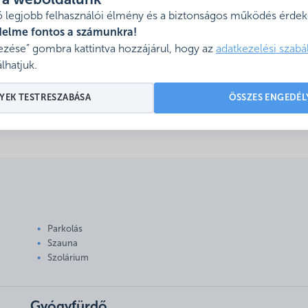
l a weboldalunk
 legjobb felhasználói élmény és a biztonságos működés érdeké
Kemping
delme fontos a számunkra!
zése” gombra kattintva hozzájárul, hogy az
adatkezelési szabá
Strandfürdő és Kemping
lhatjuk.
51-53.
Mutasd térképen
YEK TESTRESZABÁSA
ÖSSZES ENGEDÉL
Parkolás
Szauna
Szolárium
Gyógyfürdő