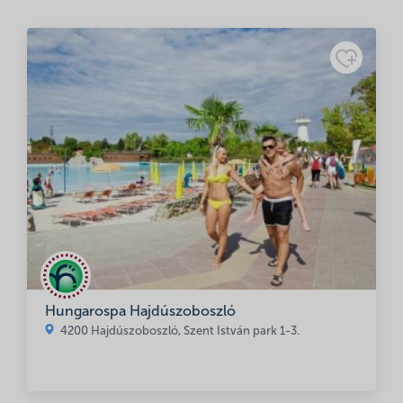
Név
*
E-mail cím
*
Hungarospa Hajdúszoboszló
A nevem, e-mail címem, és weboldalcímem mentése a
4200 Hajdúszoboszló, Szent István park 1-3.
böngészőben a következő hozzászólásomhoz.
Minősítés