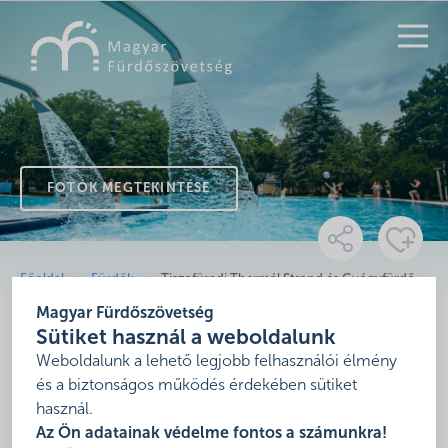
KERESÉS
FOTÓK MEGTEKINTÉSE
Főoldal
Fürdők
Tiszafüredi Thermál Strand és Gyógyfürdő
Magyar Fürdőszövetség
Tiszafüredi Thermál Strand
Sütiket használ a weboldalunk
és Gyógyfürdő
Weboldalunk a lehető legjobb felhasználói élmény
és a biztonságos működés érdekében sütiket
használ.
5350 Tiszafüred, 5350 Tiszafüred, Poroszlói út 2.
Az Ön adatainak védelme fontos a számunkra!
Mutasd térképen