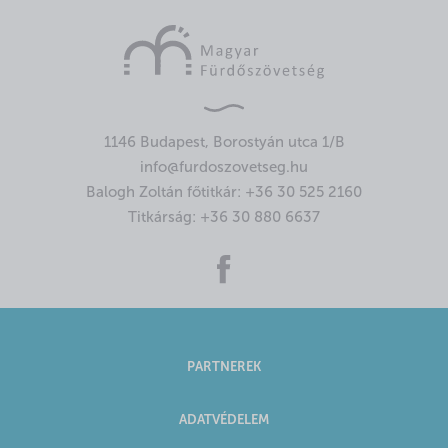
1146 Budapest, Borostyán utca 1/B
info@furdoszovetseg.hu
Balogh Zoltán főtitkár:
+36 30 525 2160
Titkárság:
+36 30 880 6637
PARTNEREK
ADATVÉDELEM