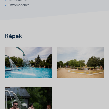
Ülőmedence
Úszómedence
Képek