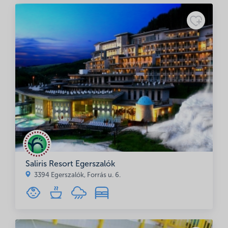
Adatkezelési
tájékoztató
Saliris Resort Egerszalók
3394 Egerszalók, Forrás u. 6.