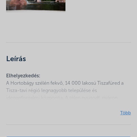
Leírás
Elhelyezkedés:
A Hortobágy szélén fekvő, 14 000 lakosú Tiszafüred a
Tisza-tavi régió legnagyobb települése és
idegenforgalmi központja. A télen nyugodt, nyáron
pezsgő kisvárost a Tisza-tó fővárosának tartják. A
Thermálfürdő nagy átalakulás előtt áll, több milliárd
forintot nyert a fürdő a felújításokra, átalakításokra, így
néhány éven belül elkészülhet az új tiszafüredi
gyógyfürdő.