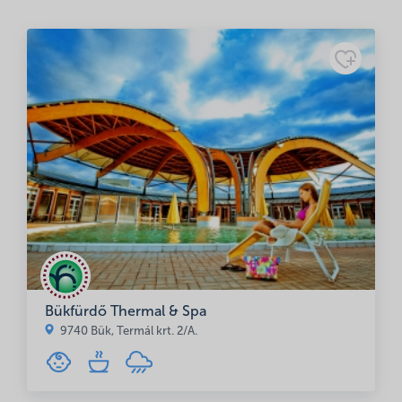
Név
*
E-mail cím
*
Bükfürdő Thermal & Spa
A nevem, e-mail címem, és weboldalcímem mentése a
9740 Bük, Termál krt. 2/A.
böngészőben a következő hozzászólásomhoz.
Minősítés