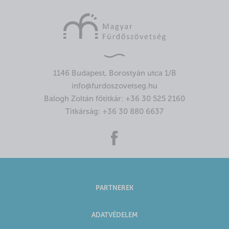
1146 Budapest, Borostyán utca 1/B
info@furdoszovetseg.hu
Balogh Zoltán főtitkár:
+36 30 525 2160
Titkárság:
+36 30 880 6637
PARTNEREK
ADATVÉDELEM