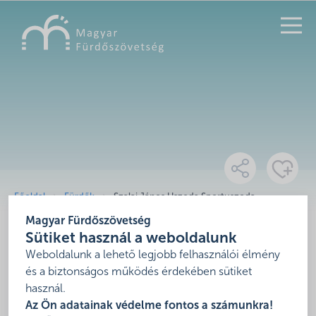
KERESÉS
Főoldal
Fürdők
Szalai János Uszoda,Sportuszoda
Magyar Fürdőszövetség
Szalai János
Sütiket használ a weboldalunk
Uszoda,Sportuszoda
Weboldalunk a lehető legjobb felhasználói élmény
és a biztonságos működés érdekében sütiket
használ.
,
Az Ön adatainak védelme fontos a számunkra!
Mutasd térképen