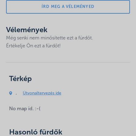
ÍRD MEG A VÉLEMÉNYED
Vélemények
Még senki nem minősítette ezt a fürdőt.
Értékelje Ön ezt a fürdőt!
Az e-mail címet nem tesszük közzé.
A kötelező
Térkép
mezőket
*
karakterrel jelöltük
Hozzászólás
,
Útvonaltervezés ide
*
No map id. :-(
Hasonló fürdők