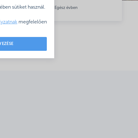
ben sütiket használ.
Nyitva: Egész évben
lyzatnak
megfelelően
YEZÉSE