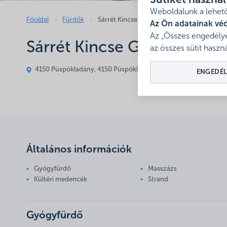
Sütiket haszná
Weboldalunk a lehető
Főoldal
Fürdők
Sárrét Kincse Gyógyfürdő**** - Püspökla
Az Ön adatainak vé
Az „Összes engedélye
Sárrét Kincse Gyógyfürdő*
az összes sütit haszná
4150 Püspökladány, 4150 Püspökladány Petőfi u. 62.
Mutasd 
ENGEDÉL
Általános információk
Gyógyfürdő
Masszázs
Kültéri medencék
Strand
Gyógyfürdő