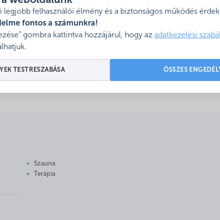
l a weboldalunk
 legjobb felhasználói élmény és a biztonságos működés érdeké
dány
delme fontos a számunkra!
zése” gombra kattintva hozzájárul, hogy az
adatkezelési szabá
*** - Püspökladány
lhatjuk.
térképen
YEK TESTRESZABÁSA
ÖSSZES ENGEDÉL
Szauna
Terápia