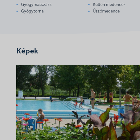
Gyógymasszázs
Kültéri medencék
Gyógytorna
Úszómedence
Képek