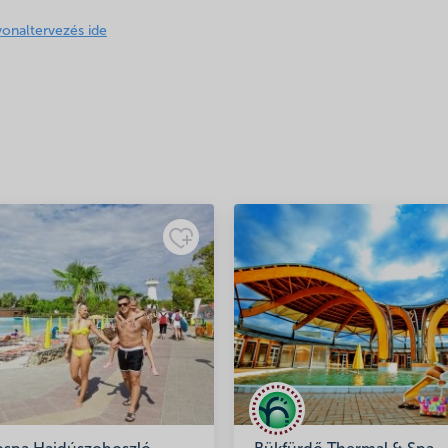
vonaltervezés ide
kal.