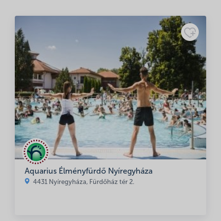
Név
*
E-mail cím
*
Aquarius Élményfürdő Nyíregyháza
A nevem, e-mail címem, és weboldalcímem mentése a
4431 Nyíregyháza, Fürdőház tér 2.
böngészőben a következő hozzászólásomhoz.
Minősítés