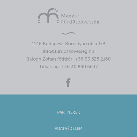
1146 Budapest, Borostyán utca 1/B
info@furdoszovetseg.hu
Balogh Zoltán főtitkár:
+36 30 525 2160
Titkárság:
+36 30 880 6637
PARTNEREK
ADATVÉDELEM