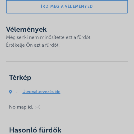
ÍRD MEG A VÉLEMÉNYED
Vélemények
Még senki nem minősítette ezt a fürdőt.
Értékelje Ön ezt a fürdőt!
Az e-mail címet nem tesszük közzé.
A kötelező
Térkép
mezőket
*
karakterrel jelöltük
Hozzászólás
,
Útvonaltervezés ide
*
No map id. :-(
Hasonló fürdők