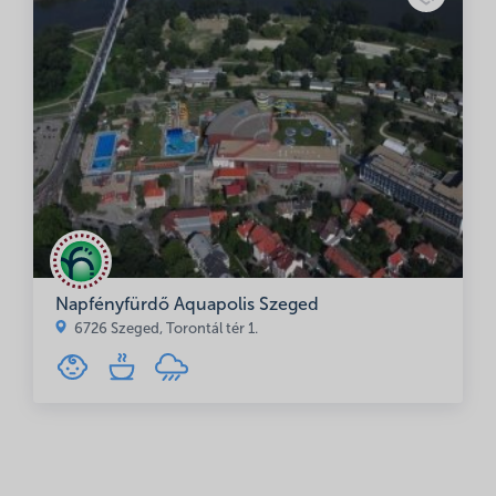
Napfényfürdő Aquapolis Szeged
6726 Szeged, Torontál tér 1.