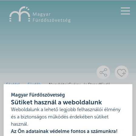
KERESÉS
Főoldal
Fürdők
Nagykátai Gyógy- és Strandfürdő
Magyar Fürdőszövetség
Nagykátai Gyógy- és
Sütiket használ a weboldalunk
Strandfürdő
Weboldalunk a lehető legjobb felhasználói élmény
és a biztonságos működés érdekében sütiket
használ.
,
Az Ön adatainak védelme fontos a számunkra!
Mutasd térképen