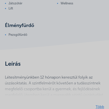
Játszótér
Wellness
Lift
Élményfürdő
Pezsgőfürdő
Leírás
Létesítményünkben 12 hónapon keresztül folyik az
úszásoktatás. A szintfelmérőt követően a tudásszintnek
megfelelő csoportba kerül a gyermek, és fejlődésének
megfelelő ütemben kerül a magasabb szintű úszástudást
elsajátított turnusba. Csoportos oktatásainkat elsősorban
gyermekek részére indítjuk, de magán oktatás keretében