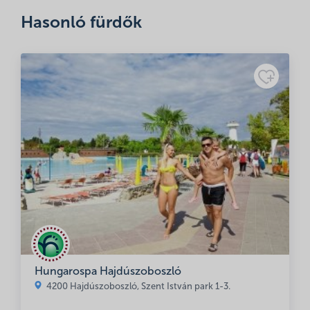
böngészőben a következő hozzászólásomhoz.
Hasonló fürdők
Minősítés
Adatkezelési
tájékoztató
Hungarospa Hajdúszoboszló
4200 Hajdúszoboszló, Szent István park 1-3.