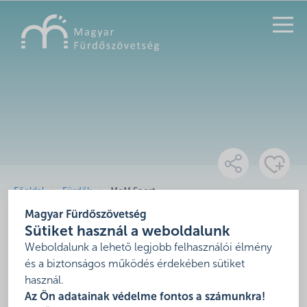
KERESÉS
Főoldal
Fürdők
MoM Sport
Magyar Fürdőszövetség
MoM Sport
Sütiket használ a weboldalunk
Weboldalunk a lehető legjobb felhasználói élmény
1123 Budapest, Csörsz utca 14-16.
és a biztonságos működés érdekében sütiket
Mutasd térképen
használ.
Az Ön adatainak védelme fontos a számunkra!