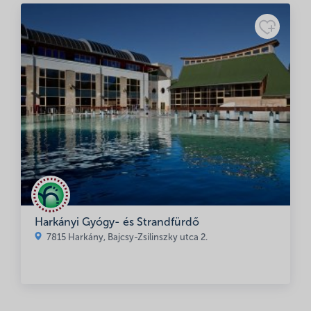
Harkányi Gyógy- és Strandfürdő
7815 Harkány, Bajcsy-Zsilinszky utca 2.