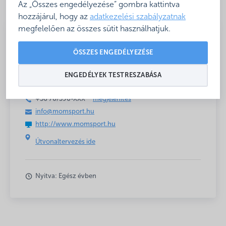
Az „Összes engedélyezése” gombra kattintva
hozzájárul, hogy az
adatkezelési szabályzatnak
megfelelően az összes sütit használhatjuk.
Minősített fürdő
ÖSSZES ENGEDÉLYEZÉSE
uszoda
ENGEDÉLYEK TESTRESZABÁSA
+36 70/390-
XXX
megjelenítés
info@momsport.hu
http://www.momsport.hu
Útvonaltervezés ide
Nyitva: Egész évben