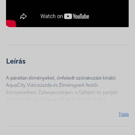
Leírás
A páratlan élményeket, önfeledt szórakozást kínáló
AquaCity Vízicsúszda és Élménypark festői
környezetben, Zalaegerszegen, a Gébárti-tó partján
helyezkedik el, mintegy 7,5 ha területen. A Vízi
paradicsom Közép-Európa legnagyobb víztömegével,
6000 m2 vízfelülettel, számos medencével, csúszdával,
vízi és szárazföldi attrakcióval várja korosztálytól
függetlenül a vízi élmények szerelemeseit 2002 óta.