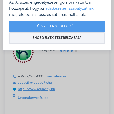
Az „Összes engedélyezése” gombra kattintva
hozzájárul, hogy az
adatkezelési szabályzatnak
Baba- és
Étkezési lehetőség
megfelelően az összes sütit használhatjuk.
családbarát
a fürdőben
ÖSSZES ENGEDÉLYEZÉSE
ENGEDÉLYEK TESTRESZABÁSA
Minősített fürdő
élményfürdő
+36 92/599-
XXX
megjelenítés
aquacity@aquacity.hu
http://www.aquacity.hu
Útvonaltervezés ide