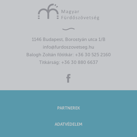
1146 Budapest, Borostyán utca 1/B
info@furdoszovetseg.hu
Balogh Zoltán főtitkár:
+36 30 525 2160
Titkárság:
+36 30 880 6637
PARTNEREK
ADATVÉDELEM