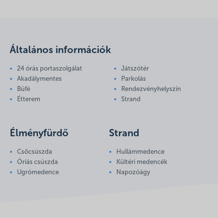
Általános információk
24 órás portaszolgálat
Játszótér
Akadálymentes
Parkolás
Büfé
Rendezvényhelyszín
Étterem
Strand
Élményfürdő
Strand
Csőcsúszda
Hullámmedence
Óriás csúszda
Kültéri medencék
Ugrómedence
Napozóágy