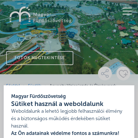
KERESÉS
FOTÓK MEGTEKINTÉSE
Főoldal
Fürdők
Aquacity Vízicsúszda és Élménypark
Magyar Fürdőszövetség
Aquacity Vízicsúszda és
Sütiket használ a weboldalunk
Élménypark
Weboldalunk a lehető legjobb felhasználói élmény
és a biztonságos működés érdekében sütiket
használ.
8900 Zalaegerszeg, Fürdő sétány 2.
Az Ön adatainak védelme fontos a számunkra!
Mutasd térképen