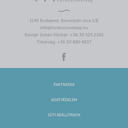
1146 Budapest, Borostyán utca 1/B
info@furdoszovetseg.hu
Balogh Zoltán főtitkár:
+36 30 525 2160
Titkárság:
+36 30 880 6637
PARTNEREK
ADATVÉDELEM
SÜTI BEÁLLÍTÁSOK