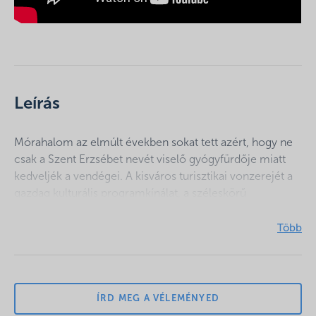
Leírás
Mórahalom az elmúlt években sokat tett azért, hogy ne
csak a Szent Erzsébet nevét viselő gyógyfürdője miatt
kedveljék a vendégei. A kisváros turisztikai vonzerejét a
gazdag kulturális programkínálat, a széleskörű
egészségügyi- és gyógyászati szolgáltatások, valamint a
sportolási- és rekreációs tevékenységek együttese adja.
Nem véletlen, hogy mára Mórahalom – Szeged és Gyula
után – a harmadik legtöbb vendégéjszakát értékesítő
város a régióban.
ÍRD MEG A VÉLEMÉNYED
A település turizmusát kétségtelenül az itt feltörő, ízületi