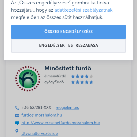
Az „Összes engedélyezése” gombra kattintva
hozzájárul, hogy az
adatkezelési szabályzatnak
Baba- és
Étkezési lehetőség
megfelelően az összes sütit használhatjuk.
családbarát
a fürdőben
Rosszidőben is,
Szállás fürdővel egy
ÖSSZES ENGEDÉLYEZÉSE
beltéri medencék
épületben
ENGEDÉLYEK TESTRESZABÁSA
Minősített fürdő
élményfürdő
gyógyfürdő
+36 62/281-
XXX
megjelenítés
furdo@morahalom.hu
http://www.erzsebetfurdo.morahalom.hu/
Útvonaltervezés ide