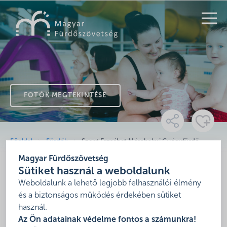
KERESÉS
FOTÓK MEGTEKINTÉSE
Főoldal
Fürdők
Szent Erzsébet Mórahalmi Gyógyfürdő
Magyar Fürdőszövetség
Szent Erzsébet Mórahalmi
Sütiket használ a weboldalunk
Gyógyfürdő
Weboldalunk a lehető legjobb felhasználói élmény
és a biztonságos működés érdekében sütiket
használ.
6782 Mórahalom, Szent László park 4.
Az Ön adatainak védelme fontos a számunkra!
Mutasd térképen