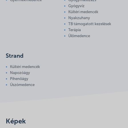
Gyermekmedence
Gyógymasszázs
Gyógyvíz
Kültéri medencék
Nyakzuhany
TB támogatott kezelések
Terápia
Ülőmedence
Strand
Kültéri medencék
Napozóágy
Pihenőágy
Úszómedence
Képek