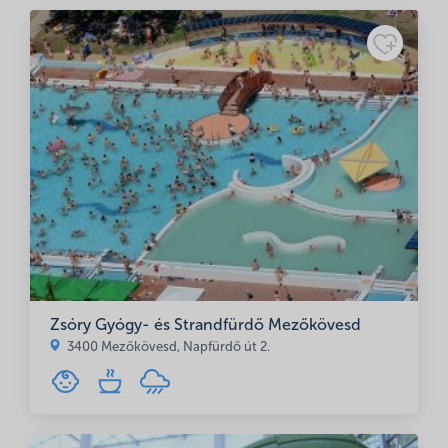
Név
*
E-mail cím
*
Zsóry Gyógy- és Strandfürdő Mezőkövesd
A nevem, e-mail címem, és weboldalcímem mentése a
3400 Mezőkövesd, Napfürdő út 2.
böngészőben a következő hozzászólásomhoz.
Minősítés