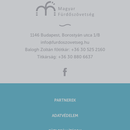
1146 Budapest, Borostyán utca 1/B
info@furdoszovetseg.hu
Balogh Zoltán főtitkár:
+36 30 525 2160
Titkárság:
+36 30 880 6637
PARTNEREK
ADATVÉDELEM