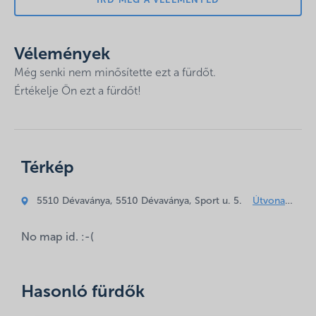
ÍRD MEG A VÉLEMÉNYED
gyermekmedence a gyerekek igényeihez igazodva nyújt
kellemes időtöltést.
Vélemények
Gyógyászat:
Még senki nem minősítette ezt a fürdőt.
A gyógyvíz, leginkább a reumatikus
Értékelje Ön ezt a fürdőt!
megbetegedésekben, többek között az ízületi és
gerinckopásos betegségek, a lágyrész reumatizmus, az
idült reumatikus gyulladás, az ideggyulladás, az
idegfájdalmak, az idegbénulás, sorvadt izmok kezelésére
Az e-mail címet nem tesszük közzé.
A kötelező
és gyógyítására alkalmas.
Térkép
mezőket
*
karakterrel jelöltük
Hozzászólás
5510 Dévaványa, 5510 Dévaványa, Sport u. 5.
*
Útvonaltervezés ide
No map id. :-(
Hasonló fürdők