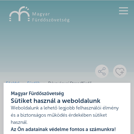
KERESÉS
Főoldal
Fürdők
Dévaványai Strandfürdő
Magyar Fürdőszövetség
Dévaványai Strandfürdő
Sütiket használ a weboldalunk
Weboldalunk a lehető legjobb felhasználói élmény
5510 Dévaványa, 5510 Dévaványa, Sport u. 5.
és a biztonságos működés érdekében sütiket
Mutasd térképen
használ.
Az Ön adatainak védelme fontos a számunkra!