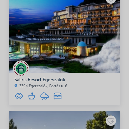
Saliris Resort Egerszalók
3394 Egerszalók, Forrás u. 6.