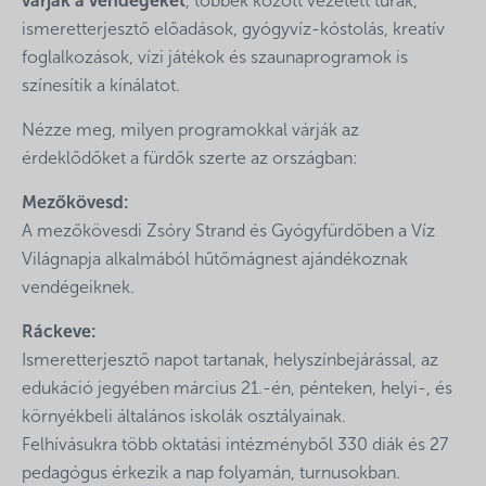
várják a vendégeket
, többek között vezetett túrák,
ismeretterjesztő előadások, gyógyvíz-kóstolás, kreatív
foglalkozások, vízi játékok és szaunaprogramok is
színesítik a kínálatot.
Nézze meg, milyen programokkal várják az
érdeklődőket a fürdők szerte az országban:
Mezőkövesd:
A mezőkövesdi Zsóry Strand és Gyógyfürdőben a Víz
Világnapja alkalmából hűtőmágnest ajándékoznak
vendégeiknek.
Ráckeve:
Ismeretterjesztő napot tartanak, helyszínbejárással, az
edukáció jegyében március 21.-én, pénteken, helyi-, és
környékbeli általános iskolák osztályainak.
Felhívásukra több oktatási intézményből 330 diák és 27
pedagógus érkezik a nap folyamán, turnusokban.