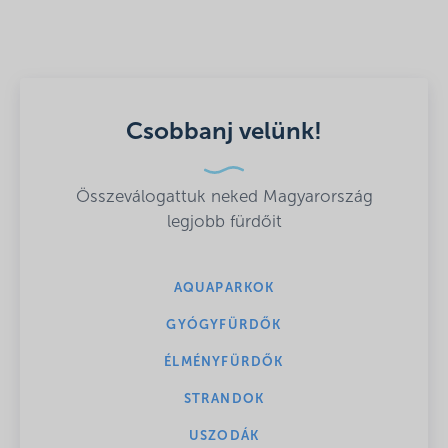
Csobbanj velünk!
Összeválogattuk neked Magyarország
legjobb fürdőit
AQUAPARKOK
GYÓGYFÜRDŐK
ÉLMÉNYFÜRDŐK
STRANDOK
USZODÁK