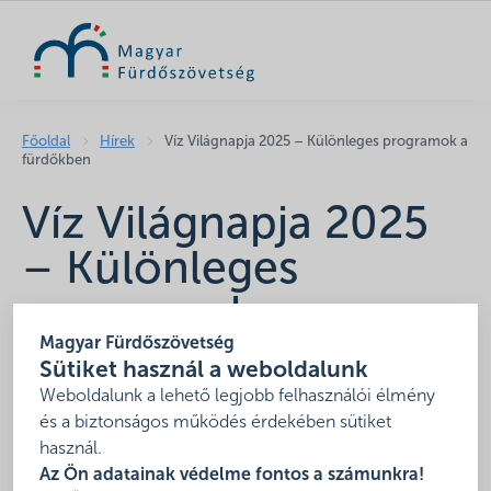
KERESÉS
Főoldal
Hírek
Víz Világnapja 2025 – Különleges programok a
fürdőkben
Víz Világnapja 2025
– Különleges
programok a
Magyar Fürdőszövetség
fürdőkben
Sütiket használ a weboldalunk
Weboldalunk a lehető legjobb felhasználói élmény
2025. március 19.
és a biztonságos működés érdekében sütiket
használ.
Az Ön adatainak védelme fontos a számunkra!