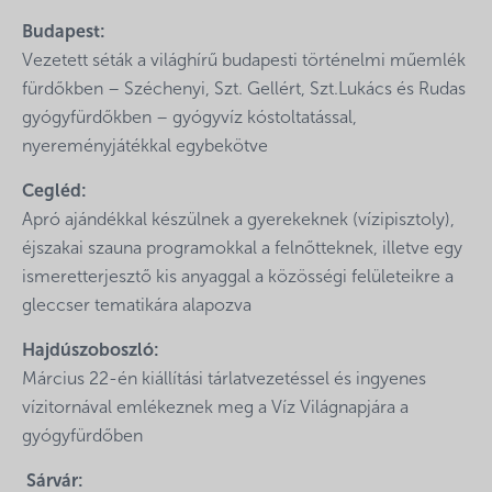
Budapest:
Vezetett séták a világhírű budapesti történelmi műemlék
fürdőkben – Széchenyi, Szt. Gellért, Szt.Lukács és Rudas
gyógyfürdőkben – gyógyvíz kóstoltatással,
nyereményjátékkal egybekötve
Cegléd:
Apró ajándékkal készülnek a gyerekeknek (vízipisztoly),
éjszakai szauna programokkal a felnőtteknek, illetve egy
ismeretterjesztő kis anyaggal a közösségi felületeikre a
gleccser tematikára alapozva
Hajdúszoboszló:
Március 22-én kiállítási tárlatvezetéssel és ingyenes
vízitornával emlékeznek meg a Víz Világnapjára a
gyógyfürdőben
Sárvár: