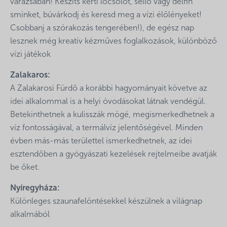
varázsában! Készíts kerti locsolót, sellő vagy delfin
sminket, búvárkodj és keresd meg a vízi élőlényeket!
Csobbanj a szórakozás tengerében!), de egész nap
lesznek még kreatív kézműves foglalkozások, különböző
vízi játékok
Zalakaros:
A Zalakarosi Fürdő a korábbi hagyományait követve az
idei alkalommal is a helyi óvodásokat látnak vendégül.
Betekinthetnek a kulisszák mögé, megismerkedhetnek a
víz fontosságával, a termálvíz jelentőségével. Minden
évben más-más területtel ismerkedhetnek, az idei
esztendőben a gyógyászati kezelések rejtelmeibe avatják
be őket.
Nyíregyháza:
Különleges szaunafelöntésekkel készülnek a világnap
alkalmából