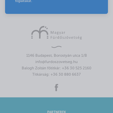
foglaltakat.
1146 Budapest, Borostyán utca 1/B
info@furdoszovetseg.hu
Balogh Zoltán főtitkár:
+36 30 525 2160
Titkárság:
+36 30 880 6637
PARTNEREK