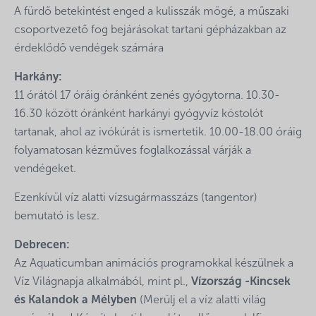
A fürdő betekintést enged a kulisszák mögé, a műszaki
csoportvezető fog bejárásokat tartani gépházakban az
érdeklődő vendégek számára
Harkány:
11 órától 17 óráig óránként zenés gyógytorna. 10.30-
16.30 között óránként harkányi gyógyvíz kóstolót
tartanak, ahol az ivókúrát is ismertetik. 10.00-18.00 óráig
folyamatosan kézműves foglalkozással várják a
vendégeket.
Ezenkívül víz alatti vízsugármasszázs (tangentor)
bemutató is lesz.
Debrecen:
Az Aquaticumban animációs programokkal készülnek a
Víz Világnapja alkalmából, mint pl.,
Vízország -Kincsek
és Kalandok a Mélyben
(Merülj el a víz alatti világ