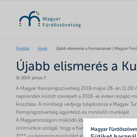
Főoldal
Hírek
Újabb elismerés a Kumániának | Magyar Für
Újabb elismerés a K
2019. június 7.
A Magyar Kempingszövetség 2019.május 28-án 11:00 órai
napirendek között szerepelt a 2018-as évben lezajló m
kiosztása. A minőségi védjegy tulajdonosa a Magyar Tur
Kempingszövetség ügyintéző és minősítő munkáját.
A Magyarországon működő kb. 400 kempingből jelenleg
örömünkre szolgál, hogy a Kumánia Kempinget képvise
Magyar Fürdőszöve
3***-os kemping minősítést elismerő Minőségi Tanúsít