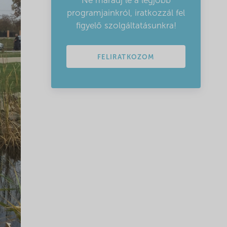
Ne maradj le a legjobb
programjainkról, iratkozzál fel
figyelő szolgáltatásunkra!
FELIRATKOZOM