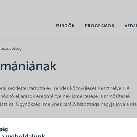
FÜRDŐK
PROGRAMOK
VÉDJ
dőszövetség
umániának
 kezdettel tartotta évi rendes közgyűlését Keszthelyen. A
inősítő eljárások eredményeinek ismertetése, a minősítések
isztikai Ügynökség, melynek bíráló bizottsága hagyja jóvá a M
 csupán 40 db rendelkezik minősítő védjeggyel, így különös
lve Csörgő Gina és Stumpf Györgyi ezen alkalommal átvehett
tség
ó Védjegyet.