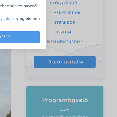
GYÓGYFÜRDŐK
ben sütiket használ.
ÉLMÉNYFÜRDŐK
lyzatnak
megfelelően
STRANDOK
USZODÁK
YEZÉSE
WELLNESSFÜRDŐK
FÜRDŐK LISTÁZÁSA
Programfigyelő