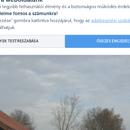
l a weboldalunk
ezúton is gratulálunk a Kumánia minden érintett dolgozójának,
 legjobb felhasználói élmény és a biztonságos működés érdeké
delme fontos a számunkra!
zése” gombra kattintva hozzájárul, hogy az
adatkezelési szabá
lhatjuk.
YEK TESTRESZABÁSA
ÖSSZES ENGEDÉL