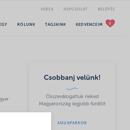
HÍREK
KAPCSOLAT
BELÉPÉS
KERESÉS
EGY
RÓLUNK
TAGJAINK
KEDVENCEIM
Csobbanj velünk!
Összeválogattuk neked
agyar
Magyarország legjobb fürdőit
en
e a
AQUAPARKOK