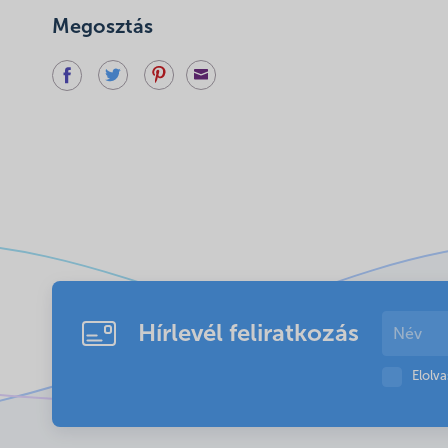
Megosztás
Hírlevél feliratkozás
Elolv