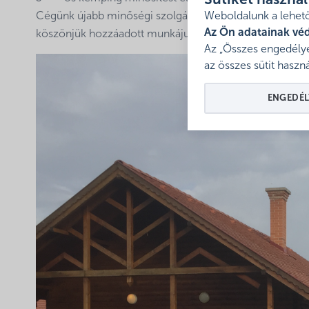
Sütiket haszná
Cégünk újabb minőségi szolgáltatást elismerő díjához 
Weboldalunk a lehető
Az Ön adatainak vé
köszönjük hozzáadott munkájukat.
Az „Összes engedélye
az összes sütit haszná
ENGEDÉL