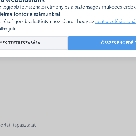
l a weboldalunk
e
 legjobb felhasználói élmény és a biztonságos működés érdeké
delme fontos a számunkra!
zése” gombra kattintva hozzájárul, hogy az
adatkezelési szabá
lhatjuk.
YEK TESTRESZABÁSA
ÖSSZES ENGEDÉL
lati tapasztalat,