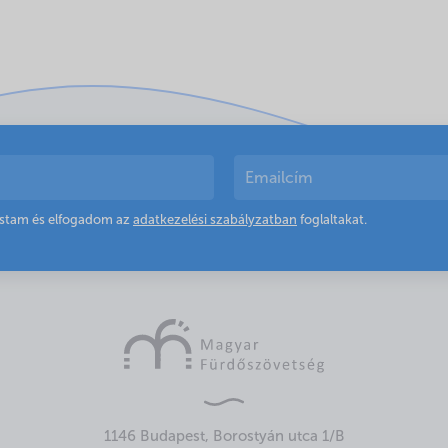
astam és elfogadom az
adatkezelési szabályzatban
foglaltakat.
1146 Budapest, Borostyán utca 1/B