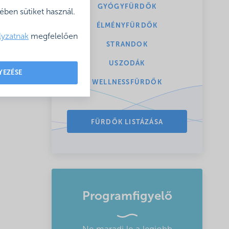
GYÓGYFÜRDŐK
ben sütiket használ.
ÉLMÉNYFÜRDŐK
lyzatnak
megfelelően
STRANDOK
USZODÁK
YEZÉSE
WELLNESSFÜRDŐK
FÜRDŐK LISTÁZÁSA
Programfigyelő