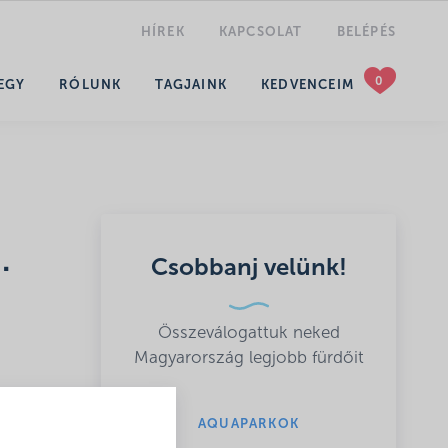
HÍREK
KAPCSOLAT
BELÉPÉS
KERESÉS
EGY
RÓLUNK
TAGJAINK
KEDVENCEIM
.
Csobbanj velünk!
Összeválogattuk neked
Magyarország legjobb fürdőit
AQUAPARKOK