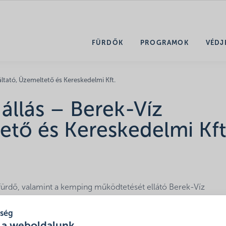
FÜRDŐK
PROGRAMOK
VÉDJ
ltató, Üzemeltető és Kereskedelmi Kft.
állás – Berek-Víz
ető és Kereskedelmi Kft
fürdő, valamint a kemping működtetését ellátó Berek-Víz
tő igazgatói álláshelyére,
5 év határozott időtartamra.
tség