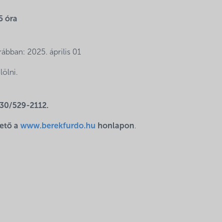
5 óra
rábban: 2025. április 01
ölni.
30/529-2112.
hető a
www.berekfurdo.hu
honlapon
.