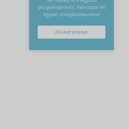
Ne maradj le a legjobb
programjainkról, iratkozzál fel
figyelő szolgáltatásunkra!
FELIRATKOZOM