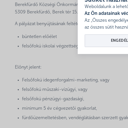
Sütiket haszná
Berekfürdő Községi Önkormányzat Képviselő-testület
Weboldalunk a lehető
5309 Berekfürdő, Berek tér 15.
Az Ön adatainak vé
Az „Összes engedélye
A pályázat benyújtásának feltételei:
az összes sütit haszná
büntetlen előélet
ENGEDÉL
felsőfokú iskolai végzettség
Előnyt jelent:
Felsőfokú idegenforgalmi-marketing, vagy
felsőfokú műszaki-vízügyi, vagy
felsőfokú pénzügyi-gazdasági,
minimum 5 év cégvezetői gyakorlat,
fürdőüzemeltetésben, vendéglátásban szerzett gyakor