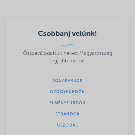
Csobbanj velünk!
Összeválogattuk neked Magyarország
legjobb fürdőit
AQUAPARKOK
GYÓGYFÜRDŐK
ÉLMÉNYFÜRDŐK
STRANDOK
USZODÁK