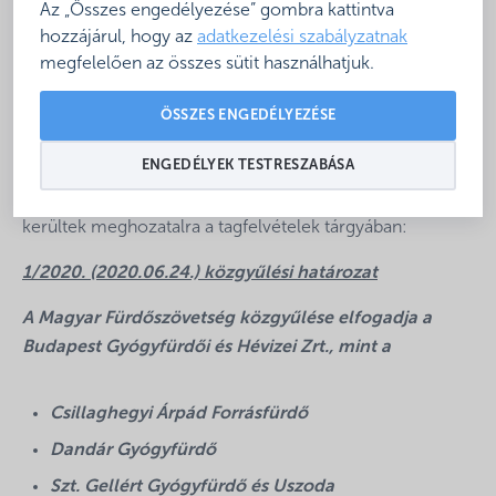
A közgyűlési szavazás eredményét megállapító
1/2020.
Az „Összes engedélyezése” gombra kattintva
hozzájárul, hogy az
adatkezelési szabályzatnak
(2020.06.24.),
illetve a
2/2020. (2020.06.24.)
megfelelően az összes sütit használhatjuk.
közgyűlési határozat
értelmében a Magyar
Fürdőszövetség rendes tagjaként a Budapest
ÖSSZES ENGEDÉLYEZÉSE
Gyógyfürdői és Hévizei Zrt. és a SPA Hungary Holding
Zrt. felvételre került.
ENGEDÉLYEK TESTRESZABÁSA
A szavazatok összesítése alapján az alábbi határozatok
kerültek meghozatalra a tagfelvételek tárgyában:
1/2020. (2020.06.24.) közgyűlési határozat
A Magyar Fürdőszövetség közgyűlése elfogadja a
Budapest Gyógyfürdői és Hévizei Zrt., mint a
Csillaghegyi Árpád Forrásfürdő
Dandár Gyógyfürdő
Szt. Gellért Gyógyfürdő és Uszoda