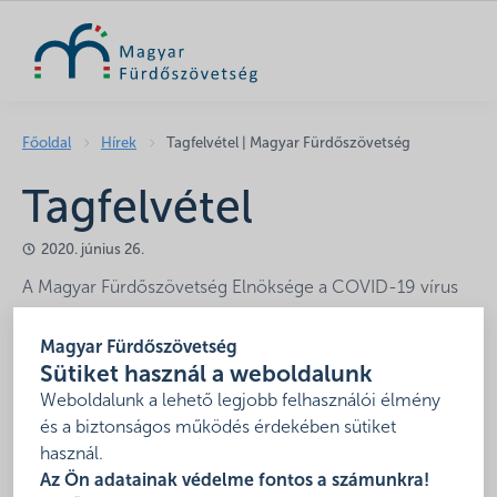
KERESÉS
Főoldal
Hírek
Tagfelvétel | Magyar Fürdőszövetség
Tagfelvétel
2020. június 26.
A Magyar Fürdőszövetség Elnöksége a COVID-19 vírus
miatti veszélyhelyzetre figyelemmel az Alapszabály VIII.
A.) pontjában foglaltak szerint 2020. május 27. napján
Magyar Fürdőszövetség
Sütiket használ a weboldalunk
ülés tartása nélküli közgyűlési határozathozatali eljárást
Weboldalunk a lehető legjobb felhasználói élmény
rendelt el, melynek tárgya: a Budapest Gyógyfürdői és
és a biztonságos működés érdekében sütiket
Hévizei Zrt., és a SPA Hungary Holding Zrt. rendes
használ.
tagként történő felvételi kérelme volt.
Az Ön adatainak védelme fontos a számunkra!