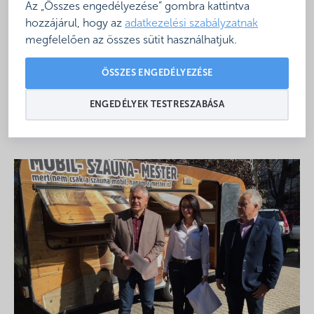
Az „Összes engedélyezése” gombra kattintva
csatlakoznak a fürdők.
hozzájárul, hogy az
adatkezelési szabályzatnak
megfelelően az összes sütit használhatjuk.
ÖSSZES ENGEDÉLYEZÉSE
https://turizmus.com/desztinaciok/szaunazok-
hetvegeje-orszagos-szezonnyito-szaunaprogramok-
ENGEDÉLYEK TESTRESZABÁSA
1160038