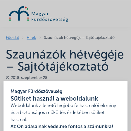
KERESÉS
Főoldal
Hírek
Szaunázók hétvégéje – Sajtótájékoztató
Szaunázók hétvégéje
– Sajtótájékoztató
2018. szeptember 28.
A 2018. október 5-7. között megrendezésre kerülő
Magyar Fürdőszövetség
Szaunázók hétvégéje országos program kapcsán a
Sütiket használ a weboldalunk
Magyar Fürdőszövetség 2018. szeptember 27-én
Weboldalunk a lehető legjobb felhasználói élmény
sajtótájékoztatót tartott.
és a biztonságos működés érdekében sütiket
használ.
1 hét múlva kezdődik a Szaunázók hétvégéje országis
Az Ön adatainak védelme fontos a számunkra!
programsorozat, az utolsó pillanatban is szép számmal