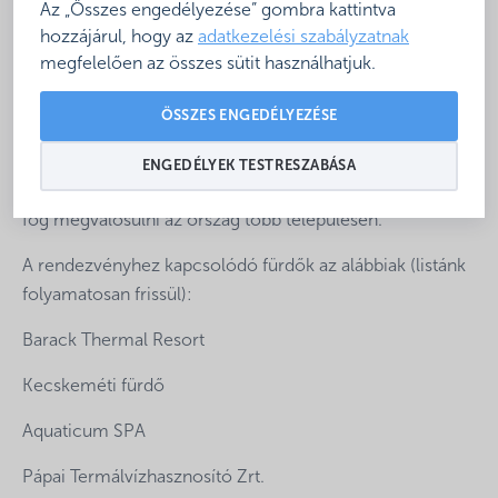
A hétvége során a csatlakozó fürdők szabadon
Az „Összes engedélyezése” gombra kattintva
szervezhetnek a szaunázáshoz kapcsolódó
hozzájárul, hogy az
adatkezelési szabályzatnak
programokat, illetve különleges, szaunamester által
megfelelően az összes sütit használhatjuk.
vezetett felöntéseket.
ÖSSZES ENGEDÉLYEZÉSE
Központilag pedig
október 2-án 16:00 órakor a
csatlakozó szaunákban
ugyanaz a tematikus szauna
ENGEDÉLYEK TESTRESZABÁSA
felöntés
– Hivatalos Szezonnyitó Szaunaprogram –
fog megvalósulni az ország több településén.
A rendezvényhez kapcsolódó fürdők az alábbiak (listánk
folyamatosan frissül):
Barack Thermal Resort
Kecskeméti fürdő
Aquaticum SPA
Pápai Termálvízhasznosító Zrt.