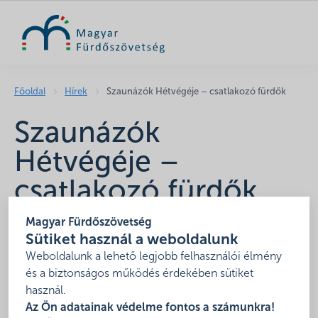
KERESÉS
Főoldal
Hírek
Szaunázók Hétvégéje – csatlakozó fürdők
Szaunázók
Hétvégéje –
csatlakozó fürdők
2021. szeptember 23.
Magyar Fürdőszövetség
Sütiket használ a weboldalunk
A Magyar Fürdőszövetség immáron negyedik
Weboldalunk a lehető legjobb felhasználói élmény
alkalommal rendezi meg a
Szaunázók Hétvégéjét
.
és a biztonságos működés érdekében sütiket
Időpont:
2021. október 1-3.
használ.
Az Ön adatainak védelme fontos a számunkra!