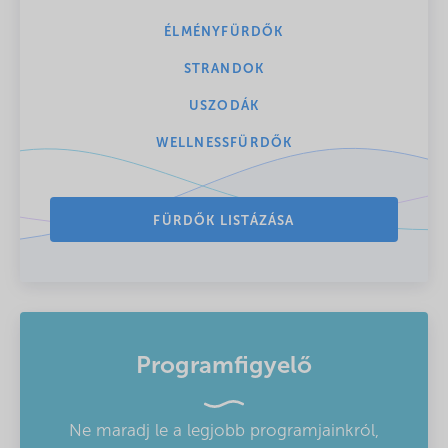
ÉLMÉNYFÜRDŐK
STRANDOK
USZODÁK
WELLNESSFÜRDŐK
FÜRDŐK LISTÁZÁSA
Programfigyelő
Ne maradj le a legjobb programjainkról,