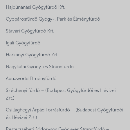
Hajdúnánási Gyógyfürdő Kft.
Gyopárosfürdő Gyógy-, Park és Élményfürdő
Sárvári Gyógyfürdő Kft.
Igali Gyógyfürdő
Harkányi Gyógyfürdő Zrt.
Nagykátai Gyógy-és Strandfürdő
Aquaworld Élményfürdő
Széchenyi fürdő – (Budapest Gyógyfürdői és Hévizei
Zrt.)
Csillaghegyi Árpád Forrásfürdő – (Budapest Gyógyfürdői
és Hévizei Zrt.)
Pesterzsébeti Jódos-sós Gyógy-és Strandfürdő –