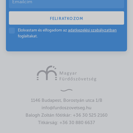
Elolvastam és elfogadom az
adatkezelési szabályzatban
foglaltakat.
1146 Budapest, Borostyán utca 1/B
info@furdoszovetseg.hu
Balogh Zoltán főtitkár:
+36 30 525 2160
Titkárság:
+36 30 880 6637