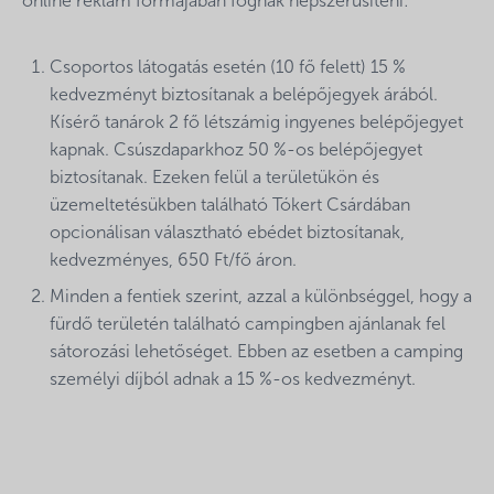
online reklám formájában fognak népszerűsíteni:
Csoportos látogatás esetén (10 fő felett) 15 %
kedvezményt biztosítanak a belépőjegyek árából.
Kísérő tanárok 2 fő létszámig ingyenes belépőjegyet
kapnak. Csúszdaparkhoz 50 %-os belépőjegyet
biztosítanak. Ezeken felül a területükön és
üzemeltetésükben található Tókert Csárdában
opcionálisan választható ebédet biztosítanak,
kedvezményes, 650 Ft/fő áron.
Minden a fentiek szerint, azzal a különbséggel, hogy a
fürdő területén található campingben ajánlanak fel
sátorozási lehetőséget. Ebben az esetben a camping
személyi díjból adnak a 15 %-os kedvezményt.