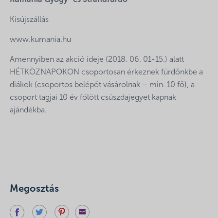
Kumánia Gyógy- és Strandfürdő
Kisújszállás
www.kumania.hu
Amennyiben az akció ideje (2018. 06. 01-15.) alatt
HÉTKÖZNAPOKON csoportosan érkeznek fürdőnkbe a
diákok (csoportos belépőt vásárolnak – min. 10 fő), a
csoport tagjai 10 év fölött csúszdajegyet kapnak
ajándékba.
Megosztás