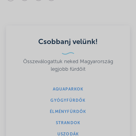
Csobbanj velünk!
Összeválogattuk neked Magyarország
legjobb fürdőit
AQUAPARKOK
GYÓGYFÜRDŐK
ÉLMÉNYFÜRDŐK
STRANDOK
USZODÁK