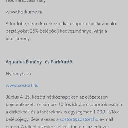
Hódmezővásárhely
www.hodfurdo.hu
A fürdőbe, strandra érkező diákcsoportokat, kiránduló
osztályokat 25% belépődíj kedvezménnyel várja a
létesítmény.
Aquarius Élmény- és Parkfürdő
Nyíregyháza
www.sostort.hu
Június 4-15. között hétköznapokon az előzetesen
bejelentkezett, minimum 10 fős iskolai csoportok esetén
a diákoknak és a tanároknak is egységesen 1.000 Ft/fő a
belépőjegy. Jelentkezés a
sostort@sostort.hu
e-mail
címen. A jelentkezéskor fel kell tüntetni az érkezés