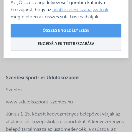
Az „Összes engedélyezése” gombra kattintva
hozzájárul, hogy az
adatkezelési szabályzatnak
Békéscsabai Árpád Gyógy- és Strandfürdő
megfelelően az összes sütit használhatjuk.
Békéscsaba
ÖSSZES ENGEDÉLYEZÉSE
www.arpadfurdo.hu
ENGEDÉLYEK TESTRESZABÁSA
A diákok és kísérőik 3 órás belépővel egész napra
igénybe vehetik a Fürdő szolgáltatásait.
Szentesi Sport- és Üdülőközpont
Szentes
www.udulokozpont-szentes.hu
Június 1-15. között kedvezményes belépővel várják az
általános és középiskolás csoportokat. A kedvezményes
belépő tartalmazza az úszómedencék, a csúszda, az