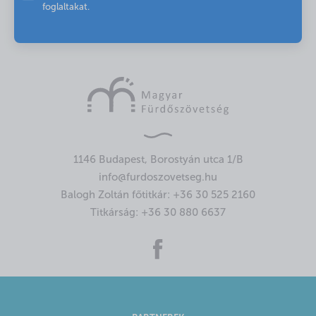
foglaltakat.
1146 Budapest, Borostyán utca 1/B
info@furdoszovetseg.hu
Balogh Zoltán főtitkár:
+36 30 525 2160
Titkárság:
+36 30 880 6637