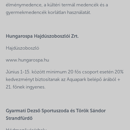
élménymedence, a kültéri termál medencék és a
gyermekmedencék korlátlan használatát.
Hungarospa Hajdúszoboszlói Zrt.
Hajdúszoboszló
www.hungarospa.hu
Június 1-15. között minimum 20 fős csoport esetén 20%
kedvezményt biztosítanak az Aquapark belépő árából +
21. főnek ingyenes.
Gyarmati Dezső Sportuszoda és Török Sándor
Strandfürdő