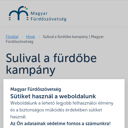
KERESÉS
Főoldal
Hírek
Sulival a fürdőbe kampány | Magyar
Fürdőszövetség
Sulival a fürdőbe
kampány
2018. május 8.
Magyar Fürdőszövetség
Sulival a Fürdőbe kampány
Sütiket használ a weboldalunk
Fürdők és programjaik
Weboldalunk a lehető legjobb felhasználói élmény
és a biztonságos működés érdekében sütiket
2018. június
használ.
Az Ön adatainak védelme fontos a számunkra!