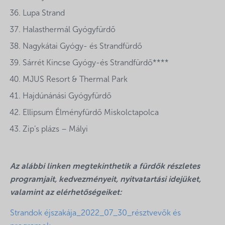
Lupa Strand
Halasthermál Gyógyfürdő
Nagykátai Gyógy- és Strandfürdő
Sárrét Kincse Gyógy-és Strandfürdő****
MJUS Resort & Thermal Park
Hajdúnánási Gyógyfürdő
Ellipsum Élményfürdő Miskolctapolca
Zip’s plázs – Mályi
Az alábbi linken megtekinthetik a fürdők részletes
programjait, kedvezményeit, nyitvatartási idejüket,
valamint az elérhetőségeiket:
Strandok éjszakája_2022_07_30_résztvevők és