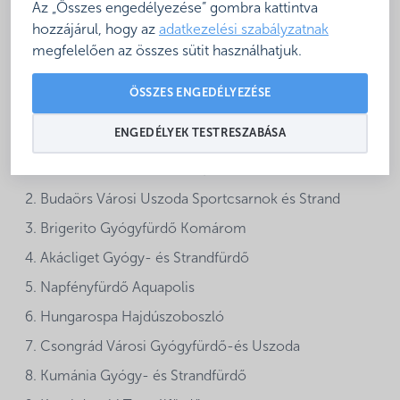
Az „Összes engedélyezése” gombra kattintva
biztosíthatnak a vendégeknek kedvezményt. Minden
hozzájárul, hogy az
adatkezelési szabályzatnak
fürdő igazodhat saját, már kialakult nyitvatartási
megfelelően az összes sütit használhatjuk.
rendjéhez.
ÖSSZES ENGEDÉLYEZÉSE
A rendezvényhez csatlakozó fürdők az alábbiak
:
ENGEDÉLYEK TESTRESZABÁSA
Kecskeméti Élménfürdő és Csúszdapark (rossz idő
esetén Kecskeméti Fürdő)
Budaörs Városi Uszoda Sportcsarnok és Strand
Brigerito Gyógyfürdő Komárom
Akácliget Gyógy- és Strandfürdő
Napfényfürdő Aquapolis
Hungarospa Hajdúszoboszló
Csongrád Városi Gyógyfürdő-és Uszoda
Kumánia Gyógy- és Strandfürdő