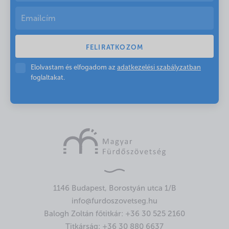
Elolvastam és elfogadom az
adatkezelési szabályzatban
foglaltakat.
1146 Budapest, Borostyán utca 1/B
info@furdoszovetseg.hu
Balogh Zoltán főtitkár:
+36 30 525 2160
Titkárság:
+36 30 880 6637