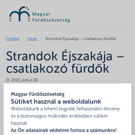
KERESÉS
Főoldal
Hírek
Strandok Éjszakája – csatlakozó fürdők
Strandok Éjszakája –
csatlakozó fürdők
2022. június 20.
Az idei évben XIII. alkalommal kerül meghirdetésre a
Magyar Fürdőszövetség
Magyar Fürdőszövetség által a
Strandok Éjszakája
Sütiket használ a weboldalunk
rendezvény.
Weboldalunk a lehető legjobb felhasználói élmény
és a biztonságos működés érdekében sütiket
Időpont: 2022. július 30. (szombat)
használ.
Az Ön adatainak védelme fontos a számunkra!
A fürdők szabadon szervezhetnek helyi programokat és