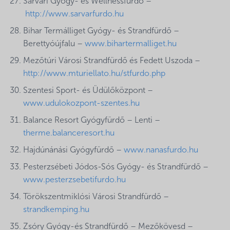
Sárvári Gyógy- és Wellnessfürdő –
http://www.sarvarfurdo.hu
Bihar Termálliget Gyógy- és Strandfürdő –
Berettyóújfalu –
www.bihartermalliget.hu
Mezőtúri Városi Strandfürdő és Fedett Uszoda
–
http://www.mturiellato.hu/stfurdo.php
Szentesi Sport- és Üdülőközpont
–
www.udulokozpont-szentes.hu
Balance Resort Gyógyfürdő – Lenti –
therme.balanceresort.hu
Hajdúnánási Gyógyfürdő –
www.nanasfurdo.hu
Pesterzsébeti Jódos-Sós Gyógy- és Strandfürdő –
www.pesterzsebetifurdo.hu
Törökszentmiklósi Városi Strandfürdő –
strandkemping.hu
Zsóry Gyógy-és Strandfürdő – Mezőkövesd –