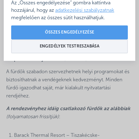
Az „Összes engedélyezése” gombra kattintva
hozzájárul, hogy az
adatkezelési szabályzatnak
megfelelően az összes sütit használhatjuk.
Az idei évben XVI. alkalommal kerül meghirdetésre a
ÖSSZES ENGEDÉLYEZÉSE
Magyar Fürdőszövetség által a
Strandok Éjszakája
rendezvény.
ENGEDÉLYEK TESTRESZABÁSA
Időpont: 2025. július 26. (szombat)
A fürdők szabadon szervezhetnek helyi programokat és
biztosíthatnak a vendégeknek kedvezményt. Minden
fürdő igazodhat saját, már kialakult nyitvatartási
rendjéhez.
A rendezvényhez idáig csatlakozó fürdők az alábbiak
(folyamatosan frissítjük)
:
Barack Thermal Resort – Tiszakécske-