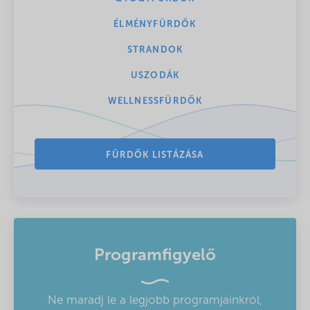
ÉLMÉNYFÜRDŐK
STRANDOK
USZODÁK
WELLNESSFÜRDŐK
FÜRDŐK LISTÁZÁSA
Programfigyelő
Ne maradj le a legjobb programjainkról,