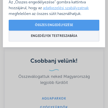
Az „Összes engedélyezése” gombra kattintva
hozzájárul, hogy az
adatkezelési szabályzatnak
Megosztás
megfelelően az összes sütit használhatjuk.
ÖSSZES ENGEDÉLYEZÉSE
ENGEDÉLYEK TESTRESZABÁSA
Csobbanj velünk!
Összeválogattuk neked Magyarország
legjobb fürdőit
AQUAPARKOK
GYÓGYFÜRDŐK