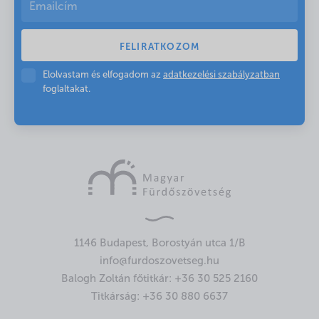
Elolvastam és elfogadom az
adatkezelési szabályzatban
foglaltakat.
1146 Budapest, Borostyán utca 1/B
info@furdoszovetseg.hu
Balogh Zoltán főtitkár:
+36 30 525 2160
Titkárság:
+36 30 880 6637