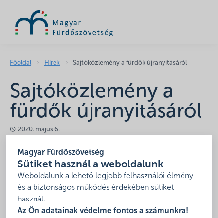
KERESÉS
Főoldal
Hírek
Sajtóközlemény a fürdők újranyitásáról
Sajtóközlemény a
fürdők újranyitásáról
2020. május 6.
A
COVID-19 koronavírus járvány miatt kialakult helyzettel
Magyar Fürdőszövetség
kapcsolatban a Magyar Fürdőszövetség által összeállított, a
Sütiket használ a weboldalunk
hazai fürdők újranyitásáról szóló sajtóközlemény az alábbi
Weboldalunk a lehető legjobb felhasználói élmény
linkről érhető el.
és a biztonságos működés érdekében sütiket
használ.
Sajtóközlemény – fürdők újranyitása 2020 05 03
Az Ön adatainak védelme fontos a számunkra!