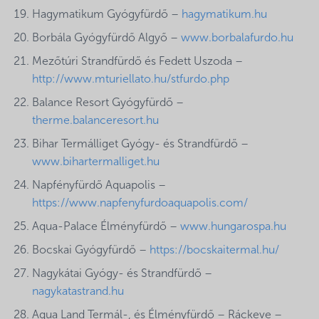
Hagymatikum Gyógyfürdő –
hagymatikum.hu
Borbála Gyógyfürdő Algyő –
www.borbalafurdo.hu
Mezőtúri Strandfürdő és Fedett Uszoda –
http://www.mturiellato.hu/stfurdo.php
Balance Resort Gyógyfürdő –
therme.balanceresort.hu
Bihar Termálliget Gyógy- és Strandfürdő –
www.bihartermalliget.hu
Napfényfürdő Aquapolis –
https://www.napfenyfurdoaquapolis.com/
Aqua-Palace Élményfürdő –
www.hungarospa.hu
Bocskai Gyógyfürdő –
https://bocskaitermal.hu/
Nagykátai Gyógy- és Strandfürdő –
nagykatastrand.hu
Aqua Land Termál-, és Élményfürdő – Ráckeve –