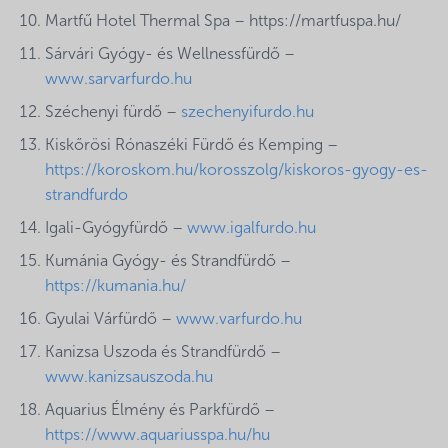
Martfű Hotel Thermal Spa – https://martfuspa.hu/
Sárvári Gyógy- és Wellnessfürdő –
www.sarvarfurdo.hu
Széchenyi fürdő –
szechenyifurdo.hu
Kiskőrösi Rónaszéki Fürdő és Kemping –
https://koroskom.hu/korosszolg/kiskoros-gyogy-es-
strandfurdo
Igali-Gyógyfürdő –
www.igalfurdo.hu
Kumánia Gyógy- és Strandfürdő –
https://kumania.hu/
Gyulai Várfürdő –
www.varfurdo.hu
Kanizsa Uszoda és Strandfürdő –
www.kanizsauszoda.hu
Aquarius Élmény és Parkfürdő –
https://www.aquariusspa.hu/hu