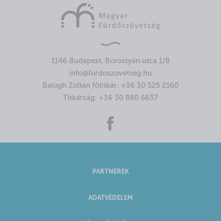
1146 Budapest, Borostyán utca 1/B
info@furdoszovetseg.hu
Balogh Zoltán főtitkár:
+36 30 525 2160
Titkárság:
+36 30 880 6637
PARTNEREK
ADATVÉDELEM