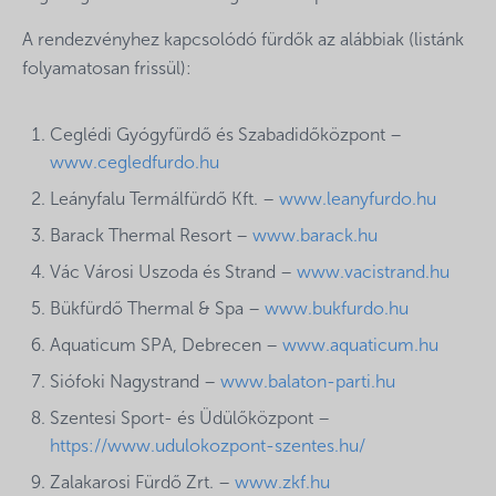
A rendezvényhez kapcsolódó fürdők az alábbiak (listánk
folyamatosan frissül):
Ceglédi Gyógyfürdő és Szabadidőközpont –
www.cegledfurdo.hu
Leányfalu Termálfürdő Kft. –
www.leanyfurdo.hu
Barack Thermal Resort –
www.barack.hu
Vác Városi Uszoda és Strand –
www.vacistrand.hu
Bükfürdő Thermal & Spa –
www.bukfurdo.hu
Aquaticum SPA, Debrecen –
www.aquaticum.hu
Siófoki Nagystrand –
www.balaton-parti.hu
Szentesi Sport- és Üdülőközpont –
https://www.udulokozpont-szentes.hu/
Zalakarosi Fürdő Zrt. –
www.zkf.hu