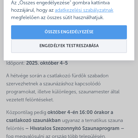
Az „Összes engedélyezése” gombra kattintva
hozzájárul, hogy az
adatkezelési szabályzatnak
megfelelően az összes sütit használhatjuk.
ÖSSZES ENGEDÉLYEZÉSE
A Magyar Fürdőszövetség immáron hetedik alkalommal
ENGEDÉLYEK TESTRESZABÁSA
rendezi meg a
Szaunázók Hétvégéjét
.
Időpont:
2025. október 4-5
A hétvége során a csatlakozó fürdők szabadon
szervezhetnek a szaunázáshoz kapcsolódó
programokat, illetve különleges, szaunamester által
vezetett felöntéseket.
Központilag pedig
október 4-én 16:00 órakor a
csatlakozó szaunákban
ugyanaz a tematikus szauna
felöntés
– Hivatalos Szezonnyitó Szaunaprogram –
fog megvalósulni az ország több településén.