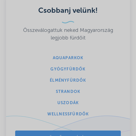
Csobbanj velünk!
Összeválogattuk neked Magyarország
legjobb fürdőit
AQUAPARKOK
GYÓGYFÜRDŐK
ÉLMÉNYFÜRDŐK
STRANDOK
USZODÁK
WELLNESSFÜRDŐK