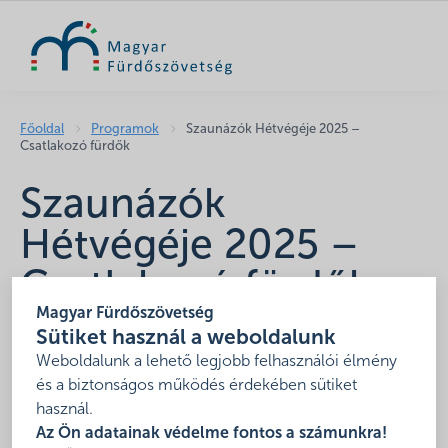
KERESÉS
Főoldal
Programok
Szaunázók Hétvégéje 2025 –
Csatlakozó fürdők
Szaunázók
Hétvégéje 2025 –
Csatlakozó fürdők
Magyar Fürdőszövetség
2025-10-04 - 2025-10-05
Sütiket használ a weboldalunk
Magyarország fürdői
Weboldalunk a lehető legjobb felhasználói élmény
és a biztonságos működés érdekében sütiket
használ.
Az Ön adatainak védelme fontos a számunkra!