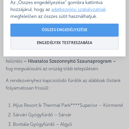
Időpont:
2023. október 7-8.
Az „Összes engedélyezése” gombra kattintva
hozzájárul, hogy az
adatkezelési szabályzatnak
A hétvége során a csatlakozó fürdők szabadon
megfelelően az összes sütit használhatjuk.
szervezhetnek a szaunázáshoz kapcsolódó
programokat, illetve különleges, szaunamester által
ÖSSZES ENGEDÉLYEZÉSE
vezetett felöntéseket.
ENGEDÉLYEK TESTRESZABÁSA
Központilag pedig
október 7-én 16:00 órakor a
csatlakozó szaunákban
ugyanaz a tematikus szauna
felöntés
– Hivatalos Szezonnyitó Szaunaprogram –
fog megvalósulni az ország több településén.
A rendezvényhez kapcsolódó fürdők az alábbiak (listánk
folyamatosan frissül):
Mjus Resort & Thermal Park****Superior – Körmend
Sárvári Gyógyfürdő – Sárvár
Borbála Gyógyfürdő – Algyő