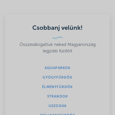
Csobbanj velünk!
Összeválogattuk neked Magyarország
legjobb fürdőit
AQUAPARKOK
GYÓGYFÜRDŐK
ÉLMÉNYFÜRDŐK
STRANDOK
USZODÁK