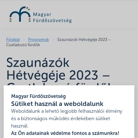
KERESÉS
Főoldal
Programok
Szaunázók Hétvégéje 2023 –
Csatlakozó fürdők
Szaunázók
Hétvégéje 2023 –
Csatlakozó fürdők
Magyar Fürdőszövetség
2023.10.07 - 2023.10.08
Sütiket használ a weboldalunk
Magyarország
Weboldalunk a lehető legjobb felhasználói élmény
A Magyar Fürdőszövetség immáron hatodik alkalommal
és a biztonságos működés érdekében sütiket
rendezi meg a
Szaunázók Hétvégéjét
.
használ.
Az Ön adatainak védelme fontos a számunkra!