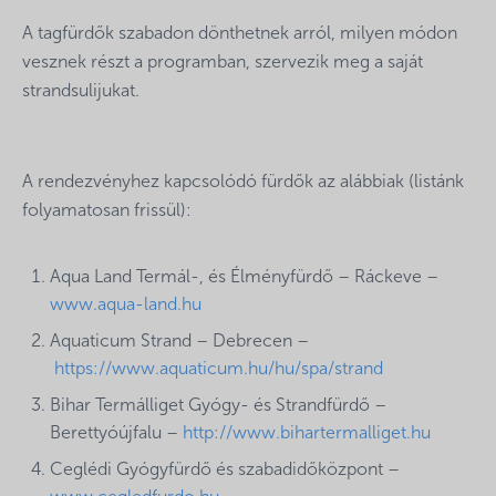
A tagfürdők szabadon dönthetnek arról, milyen módon
vesznek részt a programban, szervezik meg a saját
strandsulijukat.
A rendezvényhez kapcsolódó fürdők az alábbiak (listánk
folyamatosan frissül):
Aqua Land Termál-, és Élményfürdő – Ráckeve –
www.aqua-land.hu
Aquaticum Strand – Debrecen –
https://www.aquaticum.hu/hu/spa/strand
Bihar Termálliget Gyógy- és Strandfürdő –
Berettyóújfalu –
http://www.bihartermalliget.hu
Ceglédi Gyógyfürdő és szabadidőközpont –