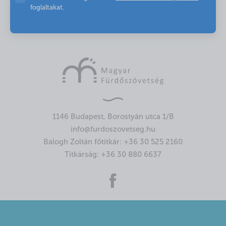
foglaltakat.
1146 Budapest, Borostyán utca 1/B
info@furdoszovetseg.hu
Balogh Zoltán főtitkár:
+36 30 525 2160
Titkárság:
+36 30 880 6637