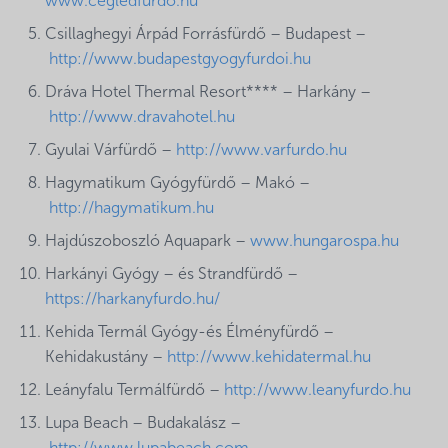
www.cegledfurdo.hu
Csillaghegyi Árpád Forrásfürdő – Budapest –
http://www.budapestgyogyfurdoi.hu
Dráva Hotel Thermal Resort**** – Harkány –
http://www.dravahotel.hu
Gyulai Várfürdő –
http://www.varfurdo.hu
Hagymatikum Gyógyfürdő – Makó –
http://hagymatikum.hu
Hajdúszoboszló Aquapark –
www.hungarospa.hu
Harkányi Gyógy – és Strandfürdő –
https://harkanyfurdo.hu/
Kehida Termál Gyógy-és Élményfürdő –
Kehidakustány –
http://www.kehidatermal.hu
Leányfalu Termálfürdő –
http://www.leanyfurdo.hu
Lupa Beach – Budakalász –