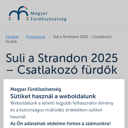
KERESÉS
Főoldal
Programok
Suli a Strandon 2025 – Csatlakozó
fürdők
Suli a Strandon 2025
– Csatlakozó fürdők
2025-06-10 - 2025-06-20
Magyarország fürdői
Magyar Fürdőszövetség
Sütiket használ a weboldalunk
A Magyar Fürdőszövetség idén is meghirdeti a „
Suli a
Weboldalunk a lehető legjobb felhasználói élmény
Strandon
” programot.
és a biztonságos működés érdekében sütiket
használ.
Az Ön adatainak védelme fontos a számunkra!