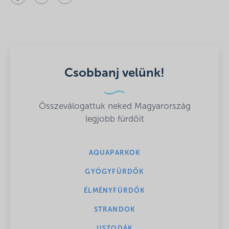
Csobbanj velünk!
Összeválogattuk neked Magyarország
legjobb fürdőit
AQUAPARKOK
GYÓGYFÜRDŐK
ÉLMÉNYFÜRDŐK
STRANDOK
USZODÁK