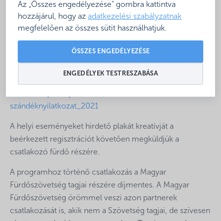
fürdő igazodhat saját, már kialakult nyitvatartási
Az „Összes engedélyezése” gombra kattintva
rendjéhez.
hozzájárul, hogy az
adatkezelési szabályzatnak
megfelelően az összes sütit használhatjuk.
Kérjük, amennyiben csatlakozni kíván a
Strandok
Éjszakája
programhoz, töltse ki az alábbi linkről
ÖSSZES ENGEDÉLYEZÉSE
elérhető szándéknyilatkozatot és juttassa el az
info@furdoszovetseg.hu e-mail címre.
ENGEDÉLYEK TESTRESZABÁSA
Strandok Éjszakája_csatlakozási
szándéknyilatkozat_2021
A helyi eseményeket hirdető plakát kreatívját a
beérkezett regisztrációt követően megküldjük a
csatlakozó fürdő részére.
A programhoz történő csatlakozás a Magyar
Fürdőszövetség tagjai részére díjmentes. A Magyar
Fürdőszövetség örömmel veszi azon partnerek
csatlakozását is, akik nem a Szövetség tagjai, de szívesen