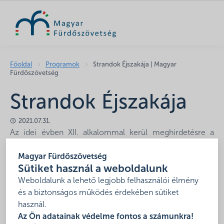
KERESÉS
Főoldal
Programok
Strandok Éjszakája | Magyar
Fürdőszövetség
Strandok Éjszakája
2021.07.31.
Az idei évben XII. alkalommal kerül meghirdetésre a
Magyar Fürdőszövetség által a
Strandok Éjszakája
Magyar Fürdőszövetség
rendezvény.
Sütiket használ a weboldalunk
Időpont: 2021. július 31. (szombat)
Weboldalunk a lehető legjobb felhasználói élmény
és a biztonságos működés érdekében sütiket
A fürdők szabadon szervezhetnek helyi programokat és
használ.
biztosíthatnak a vendégeknek kedvezményt. Minden
Az Ön adatainak védelme fontos a számunkra!