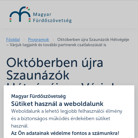
KERESÉS
Főoldal
Programok
Októberben újra Szaunázók Hétvégéje
– Várjuk tagjaink és további partnerek csatlakozását is
Októberben újra
Szaunázók
Hétvégéje – Várjuk
Magyar Fürdőszövetség
tagjaink és további
Sütiket használ a weboldalunk
partnerek
Weboldalunk a lehető legjobb felhasználói élmény
és a biztonságos működés érdekében sütiket
csatlakozását is
használ.
Az Ön adatainak védelme fontos a számunkra!
2019. október 5-6,