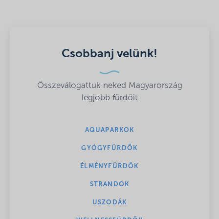
Csobbanj velünk!
Összeválogattuk neked Magyarország
legjobb fürdőit
AQUAPARKOK
GYÓGYFÜRDŐK
ÉLMÉNYFÜRDŐK
STRANDOK
USZODÁK