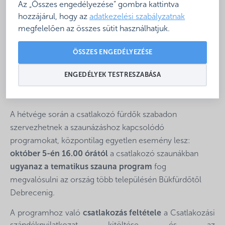
Az „Összes engedélyezése” gombra kattintva
országos
hozzájárul, hogy az
adatkezelési szabályzatnak
megfelelően az összes sütit használhatjuk.
A Magyar Fürdőszövetség
2019. október 5-6.
között
immáron második alkalommal rendezi meg a
ÖSSZES ENGEDÉLYEZÉSE
Szaunázók Hétvégéjét
. A tavalyi sikerekhez hasonlóan a
fürdőszövetség tagszervezetei és a rendezvényhez
ENGEDÉLYEK TESTRESZABÁSA
kapcsolódó szolgáltatók színes programválasztékkal
várják a vendégeket.
A hétvége során a csatlakozó fürdők szabadon
szervezhetnek a szaunázáshoz kapcsolódó
programokat, központilag egyetlen esemény lesz:
október 5-én 16.00 órától
a csatlakozó szaunákban
ugyanaz a tematikus szauna program
fog
megvalósulni az ország több településén Bükfürdőtől
Debrecenig.
A programhoz való
csatlakozás feltétele
a Csatlakozási