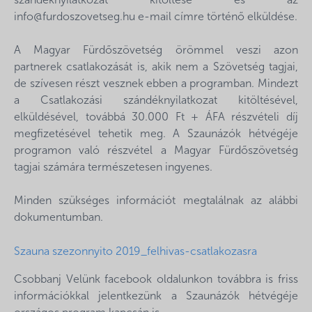
szándéknyilatkozat kitöltése és az
info@furdoszovetseg.hu e-mail címre történő elküldése.
A Magyar Fürdőszövetség örömmel veszi azon
partnerek csatlakozását is, akik nem a Szövetség tagjai,
de szívesen részt vesznek ebben a programban. Mindezt
a Csatlakozási szándéknyilatkozat kitöltésével,
elküldésével, továbbá 30.000 Ft + ÁFA részvételi díj
megfizetésével tehetik meg. A Szaunázók hétvégéje
programon való részvétel a Magyar Fürdőszövetség
tagjai számára természetesen ingyenes.
Minden szükséges információt megtalálnak az alábbi
dokumentumban.
Szauna szezonnyito 2019_felhivas-csatlakozasra
Csobbanj Velünk facebook oldalunkon továbbra is friss
információkkal jelentkezünk a Szaunázók hétvégéje