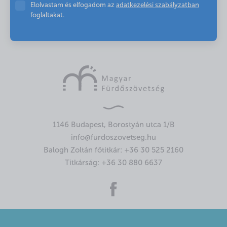
Elolvastam és elfogadom az
adatkezelési szabályzatban
foglaltakat.
1146 Budapest, Borostyán utca 1/B
info@furdoszovetseg.hu
Balogh Zoltán főtitkár:
+36 30 525 2160
Titkárság:
+36 30 880 6637