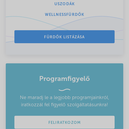
USZODÁK
WELLNESSFÜRDŐK
FÜRDŐK LISTÁZÁSA
Programfigyelő
Ne maradj le a legjobb programjainkról,
iratkozzál fel figyelő szolgáltatásunkra!
FELIRATKOZOM