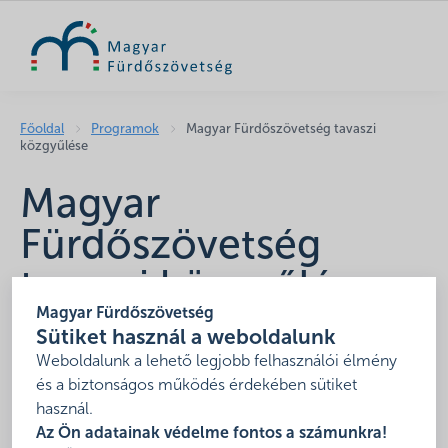
KERESÉS
Főoldal
Programok
Magyar Fürdőszövetség tavaszi
közgyűlése
Magyar
Fürdőszövetség
tavaszi közgyűlése
Magyar Fürdőszövetség
2019-05-14-15
Sütiket használ a weboldalunk
Hotel Annabella
Weboldalunk a lehető legjobb felhasználói élmény
A közgyűlés meghívója az alábbi linken tekinthető
és a biztonságos működés érdekében sütiket
meg:
használ.
Az Ön adatainak védelme fontos a számunkra!