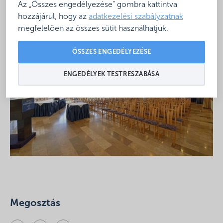
Az „Összes engedélyezése” gombra kattintva
https://www.furdoszovetseg.hu/wp-
hozzájárul, hogy az
adatkezelési szabályzatnak
content/uploads/2019/04/kozgyulesi_meghivo_2019-
megfelelően az összes sütit használhatjuk.
05-14-15.pdf
ÖSSZES ENGEDÉLYEZÉSE
ENGEDÉLYEK TESTRESZABÁSA
Megosztás