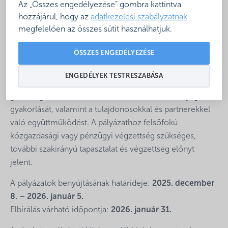
Az „Összes engedélyezése” gombra kattintva
pályázatot hirdet az ügyvezető tisztség betöltésére 2026.
hozzájárul, hogy az
adatkezelési szabályzatnak
március 1. és 2029. február 28. közötti, határozott
megfelelően az összes sütit használhatjuk.
időtartamra.
ÖSSZES ENGEDÉLYEZÉSE
A pozíció felelősségteljes, stratégiai vezetői szerepet
jelent, amely magában foglalja a sport- és
ENGEDÉLYEK TESTRESZABÁSA
üdülőlétesítmények működtetésének irányítását, a
gazdaságos működés biztosítását, a munkáltatói jogok
gyakorlását, valamint a tulajdonosokkal és partnerekkel
való együttműködést. A pályázathoz felsőfokú
közgazdasági vagy pénzügyi végzettség szükséges,
további szakirányú tapasztalat és végzettség előnyt
jelent.
A pályázatok benyújtásának határideje:
2025. december
8. – 2026. január 5.
Elbírálás várható időpontja:
2026. január 31.