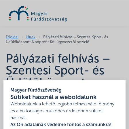
KERESÉS
Főoldal
Hírek
Pályázati felhívás – Szentesi Sport- és
Üdülőközpont Nonprofit Kft. ügyvezetői pozíció
Pályázati felhívás –
Szentesi Sport- és
Üdülőközpont
Magyar Fürdőszövetség
Nonprofit Kft.
Sütiket használ a weboldalunk
ügyvezetői pozíció
Weboldalunk a lehető legjobb felhasználói élmény
és a biztonságos működés érdekében sütiket
2025. december 9.
használ.
Az Ön adatainak védelme fontos a számunkra!
A Szentesi Sport- és Üdülőközpont Nonprofit Kft.