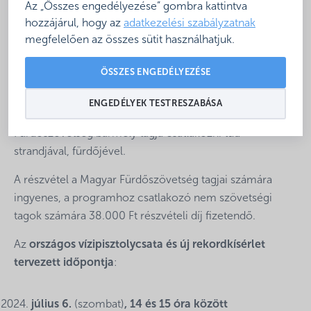
Az „Összes engedélyezése” gombra kattintva
hozzájárul, hogy az
adatkezelési szabályzatnak
megfelelően az összes sütit használhatjuk.
ÖSSZES ENGEDÉLYEZÉSE
Örömmel értesítjük Önöket, hogy az országos
vízipisztolycsatát ebben a szezonban is meghirdetjük az
ENGEDÉLYEK TESTRESZABÁSA
ehhez kapcsolódó rekordkísérlettel együtt, melyhez a
Fürdőszövetség bármely tagja csatlakozni tud
strandjával, fürdőjével.
A részvétel a Magyar Fürdőszövetség tagjai számára
ingyenes, a programhoz csatlakozó nem szövetségi
tagok számára 38.000 Ft részvételi díj fizetendő.
Az
országos vízipisztolycsata és új rekordkísérlet
tervezett időpontja
:
július 6.
(szombat)
, 14 és 15 óra között