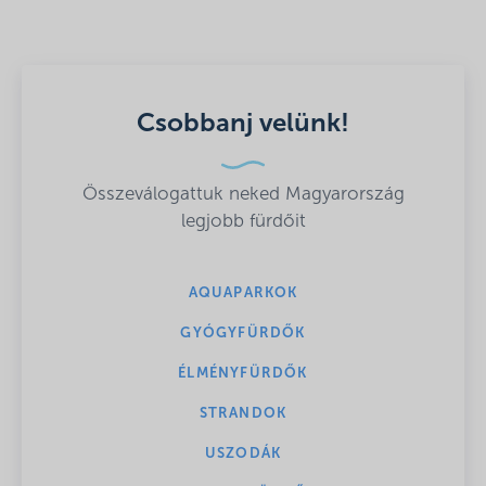
Csobbanj velünk!
Összeválogattuk neked Magyarország
legjobb fürdőit
AQUAPARKOK
GYÓGYFÜRDŐK
ÉLMÉNYFÜRDŐK
STRANDOK
USZODÁK