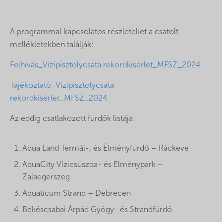
A programmal kapcsolatos részleteket a csatolt
mellékletekben találják:
Felhívás_Vízipisztolycsata rekordkísérlet_MFSZ_2024
Tájékoztató_Vízipisztolycsata
rekordkísérlet_MFSZ_2024
Az eddig csatlakozott fürdők listája:
Aqua Land Termál-, és Élményfürdő – Ráckeve
AquaCity Vízicsúszda- és Élménypark –
Zalaegerszeg
Aquaticum Strand – Debrecen
Békéscsabai Árpád Gyógy- és Strandfürdő