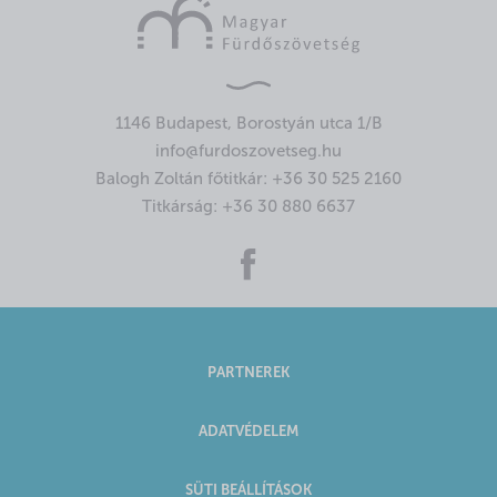
1146 Budapest, Borostyán utca 1/B
info@furdoszovetseg.hu
Balogh Zoltán főtitkár:
+36 30 525 2160
Titkárság:
+36 30 880 6637
PARTNEREK
ADATVÉDELEM
SÜTI BEÁLLÍTÁSOK