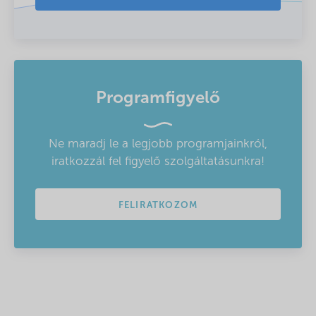
Programfigyelő
Ne maradj le a legjobb programjainkról,
iratkozzál fel figyelő szolgáltatásunkra!
FELIRATKOZOM