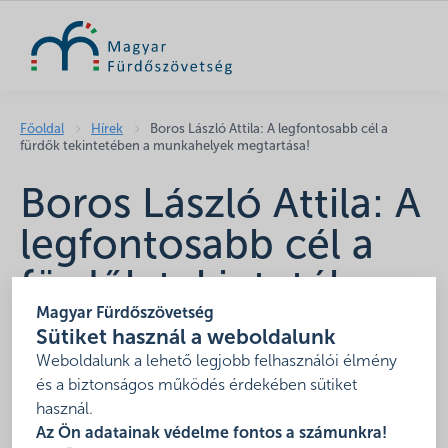
KERESÉS
Főoldal
Hírek
Boros László Attila: A legfontosabb cél a
fürdők tekintetében a munkahelyek megtartása!
Boros László Attila: A
legfontosabb cél a
fürdők tekintetében
Magyar Fürdőszövetség
a munkahelyek
Sütiket használ a weboldalunk
megtartása!
Weboldalunk a lehető legjobb felhasználói élmény
és a biztonságos működés érdekében sütiket
2020. április 23.
használ.
Az Ön adatainak védelme fontos a számunkra!
A Magyarország élőben vendége volt Boros László Attila,