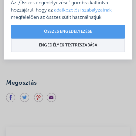
Az „Összes engedélyezése” gombra kattintva
a Magyar Fürdőszövetség elnöke.
hozzájárul, hogy az
adatkezelési szabályzatnak
megfelelően az összes sütit használhatjuk.
https://hirtv.hu/magyarorszageloben/boros-attila-
laszlo-a-legfontosabb-cel-a-furdok-tekinteteben-a-
ÖSSZES ENGEDÉLYEZÉSE
munkahelyek-megtartasa-2499779
ENGEDÉLYEK TESTRESZABÁSA
Megosztás