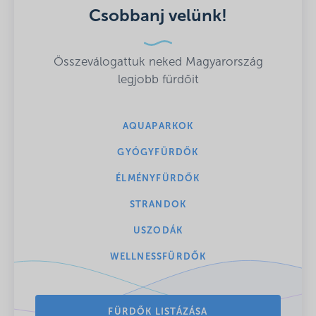
Csobbanj velünk!
Összeválogattuk neked Magyarország
legjobb fürdőit
AQUAPARKOK
GYÓGYFÜRDŐK
ÉLMÉNYFÜRDŐK
STRANDOK
USZODÁK
WELLNESSFÜRDŐK
FÜRDŐK LISTÁZÁSA