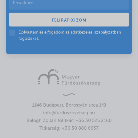
Elolvastam és elfogadom az
adatkezelési szabályzatban
foglaltakat.
1146 Budapest, Borostyán utca 1/B
info@furdoszovetseg.hu
Balogh Zoltán főtitkár:
+36 30 525 2160
Titkárság:
+36 30 880 6637