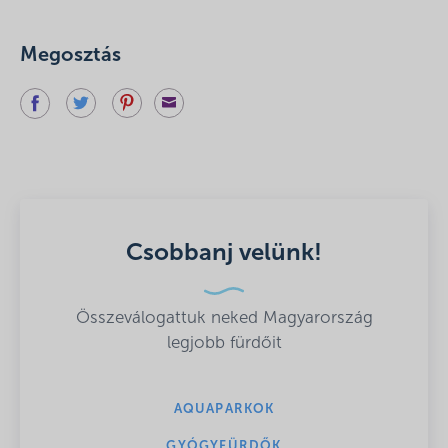
Megosztás
Csobbanj velünk!
Összeválogattuk neked Magyarország
legjobb fürdőit
AQUAPARKOK
GYÓGYFÜRDŐK