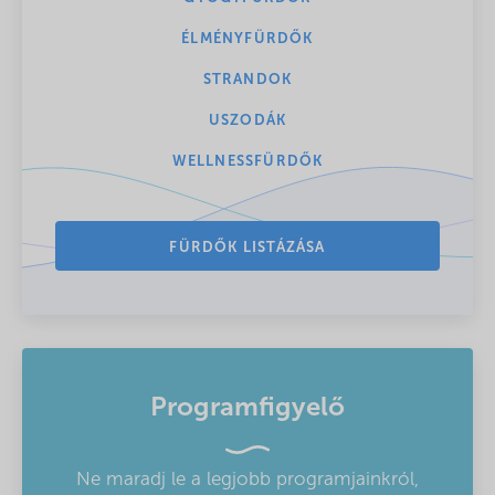
ÉLMÉNYFÜRDŐK
STRANDOK
USZODÁK
WELLNESSFÜRDŐK
FÜRDŐK LISTÁZÁSA
Programfigyelő
Ne maradj le a legjobb programjainkról,