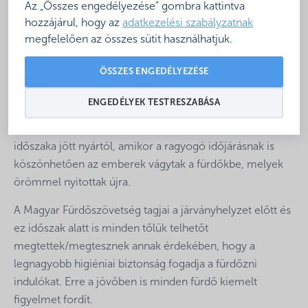
Az „Összes engedélyezése” gombra kattintva
hozzájárul, hogy az
adatkezelési szabályzatnak
megfelelően az összes sütit használhatjuk.
Ajándékozzon fürdőbérletet!
ÖSSZES ENGEDÉLYEZÉSE
Az idei esztendő a hazai fürdőágazatban igencsak
kétarcú volt. Hónapokig Vendégek nélkül árválkodtak a
ENGEDÉLYEK TESTRESZABÁSA
medencék, hiszen a koronavírus világjárvány miatt
törvényi kötelezettség volt a zárva tartás. A fellélegzés
időszaka jött nyártól, amikor a ragyogó időjárásnak is
köszönhetően az emberek vágytak a fürdőkbe, melyek
örömmel nyitottak újra.
A Magyar Fürdőszövetség tagjai a járványhelyzet előtt és
ez időszak alatt is minden tőlük telhetőt
megtettek/megtesznek annak érdekében, hogy a
legnagyobb higiéniai biztonság fogadja a fürdőzni
indulókat. Erre a jövőben is minden fürdő kiemelt
figyelmet fordít.