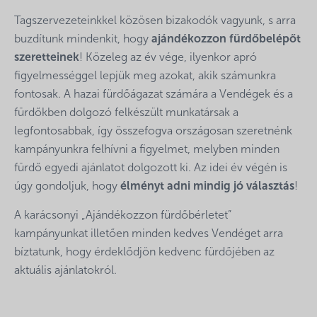
Tagszervezeteinkkel közösen bizakodók vagyunk, s arra
buzdítunk mindenkit, hogy
ajándékozzon fürdőbelépőt
szeretteinek
! Közeleg az év vége, ilyenkor apró
figyelmességgel lepjük meg azokat, akik számunkra
fontosak. A hazai fürdőágazat számára a Vendégek és a
fürdőkben dolgozó felkészült munkatársak a
legfontosabbak, így összefogva országosan szeretnénk
kampányunkra felhívni a figyelmet, melyben minden
fürdő egyedi ajánlatot dolgozott ki. Az idei év végén is
úgy gondoljuk, hogy
élményt adni mindig jó választás
!
A karácsonyi „Ajándékozzon fürdőbérletet”
kampányunkat illetően minden kedves Vendéget arra
bíztatunk, hogy érdeklődjön kedvenc fürdőjében az
aktuális ajánlatokról.