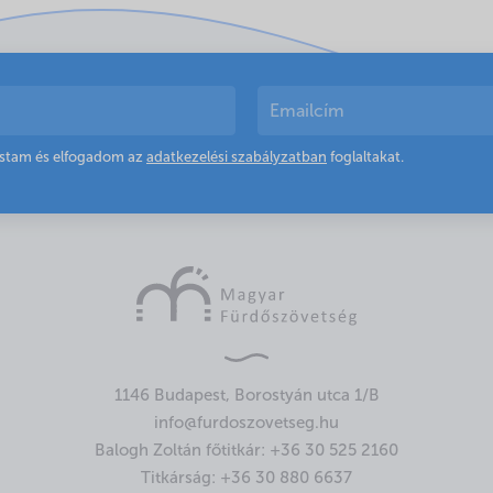
astam és elfogadom az
adatkezelési szabályzatban
foglaltakat.
1146 Budapest, Borostyán utca 1/B
info@furdoszovetseg.hu
Balogh Zoltán főtitkár:
+36 30 525 2160
Titkárság:
+36 30 880 6637