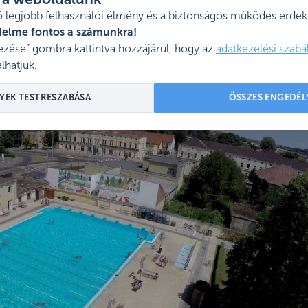
l a weboldalunk
 legjobb felhasználói élmény és a biztonságos működés érdeké
delme fontos a számunkra!
zése” gombra kattintva hozzájárul, hogy az
adatkezelési szabá
ci-selyemreti-strand-1163663
lhatjuk.
YEK TESTRESZABÁSA
ÖSSZES ENGEDÉL