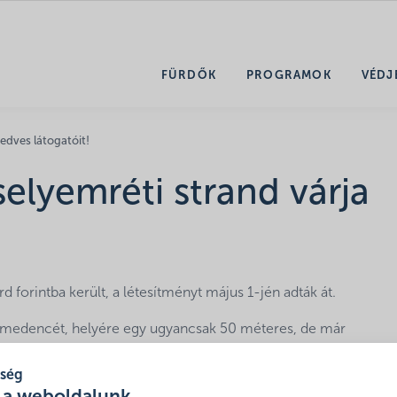
FÜRDŐK
PROGRAMOK
VÉDJ
kedves látogatóit!
selyemréti strand várja
 forintba került, a létesítményt május 1-jén adták át.
szómedencét, helyére egy ugyancsak 50 méteres, de már
is alkalmas medencét építettek, amely új uszodatechnikát és 
 medence vizének melegítésére környezetbarát és energiataka
tség