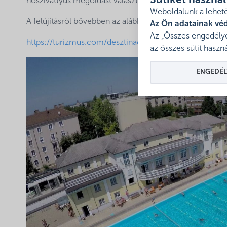
Sütiket haszná
hőszivattyús megoldást választott a város.
Weboldalunk a lehető
A felújításról bővebben az alábbi linken olvashatnak:
Az Ön adatainak vé
Az „Összes engedélye
https://turizmus.com/desztinaciok/megujult-a-miskol
az összes sütit haszná
ENGEDÉL