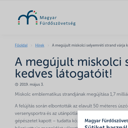
Főoldal
Hírek
A megújult miskolci selyemréti strand várja 
A megújult miskolci 
kedves látogatóit!
2019. május 3.
Miskolc emblematikus strandjának megújítása 1,7 milliárd
A felújítás során elbontották az elavult 50 méteres ú
versenysportra és az utánpótlástornák megrendezésére 
gépészetet kapott – tudatta közleményében a fürdő. A
Magyar Fürdőszöve