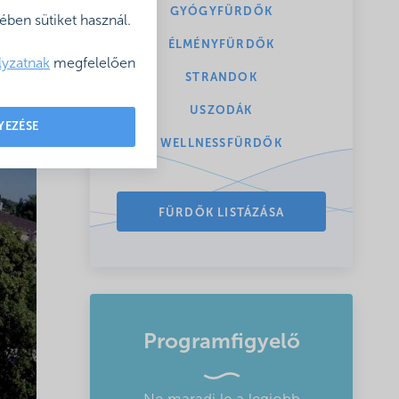
GYÓGYFÜRDŐK
ben sütiket használ.
ÉLMÉNYFÜRDŐK
lyzatnak
megfelelően
STRANDOK
USZODÁK
YEZÉSE
WELLNESSFÜRDŐK
FÜRDŐK LISTÁZÁSA
Programfigyelő