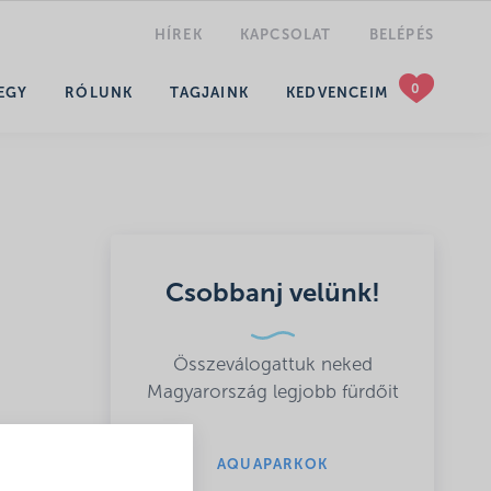
HÍREK
KAPCSOLAT
BELÉPÉS
KERESÉS
EGY
RÓLUNK
TAGJAINK
KEDVENCEIM
Csobbanj velünk!
Összeválogattuk neked
Magyarország legjobb fürdőit
-
rékos
AQUAPARKOK