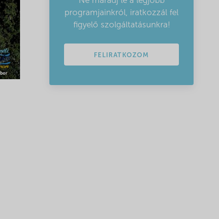
Ne maradj le a legjobb
programjainkról, iratkozzál fel
figyelő szolgáltatásunkra!
FELIRATKOZOM