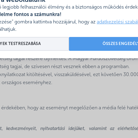
l a weboldalunk
 legjobb felhasználói élmény és a biztonságos működés érdeké
gramhoz, töltse ki az alábbi linkről elérhető szándéknyilatkozatot és
delme fontos a számunkra!
zése” gombra kattintva hozzájárul, hogy az
adatkezelési szabá
lhatjuk.
022
YEK TESTRESZABÁSA
ÖSSZES ENGEDÉL
zett regisztrációt követően megküldjük a csatlakozó fürdő részé
etség tagjai részére díjmentes. A Magyar Fürdőszövetség ör
etség tagjai, de szívesen részt vesznek ebben a programban.
yilatkozat kitöltésével, visszaküldésével, ezt követően 30.000
az országos eseményhez.
nak érdekében, hogy az eseményt megelőzően a média felé haté
, kedvezményeit, nyitvatartási idejüket, valamint az elérhetősé