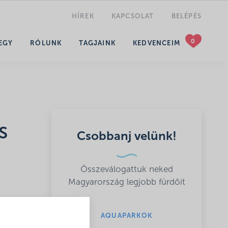
HÍREK
KAPCSOLAT
BELÉPÉS
KERESÉS
EGY
RÓLUNK
TAGJAINK
KEDVENCEIM
s
Csobbanj velünk!
Összeválogattuk neked
Magyarország legjobb fürdőit
fürdő
AQUAPARKOK