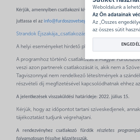
Sütiket haszná
Weboldalunk a lehető
Kérjük, amennyiben csatlakozni kíván a
Strandok Éjszakája
pro
Az Ön adatainak vé
juttassa el az
info@furdoszovetseg.hu
e-mail címre.
Az „Összes engedélye
az összes sütit haszná
Strandok Éjszakája_csatlakozási szándéknyilatkozat_2
ENGEDÉL
A helyi eseményeket hirdető plakát kreatívját a beérke
A programhoz történő csatlakozás a Magyar Fürdőszöv
veszi azon partnerek csatlakozását is, akik nem a Szöv
Tagviszonnyal nem rendelkező létesítmények a szándékn
részvételi díj megfizetésével kapcsolódhatnak ehhez 
A jelentkezések visszaküldési határideje: 2022. július 15.
Kérjük, hogy az időpontot tartani szíveskedjenek, an
tájékoztatást tudjunk végrehajtani.
A rendezvényhez csatlakozó fürdők
részletes programjait
folyamatosan frissítve közzétesszük.