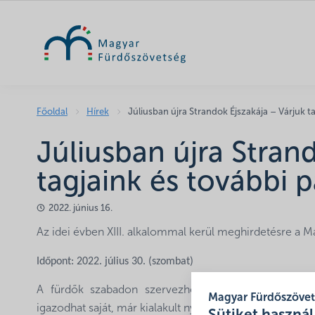
Főoldal
Hírek
Júliusban újra Strandok Éjszakája – Várjuk t
Júliusban újra Stran
tagjaink és további p
2022. június 16.
Az idei évben XIII. alkalommal kerül meghirdetésre a M
Időpont: 2022. július 30. (szombat)
A fürdők szabadon szervezhetnek helyi programok
Magyar Fürdőszöve
igazodhat saját, már kialakult nyitvatartási rendjéhez.