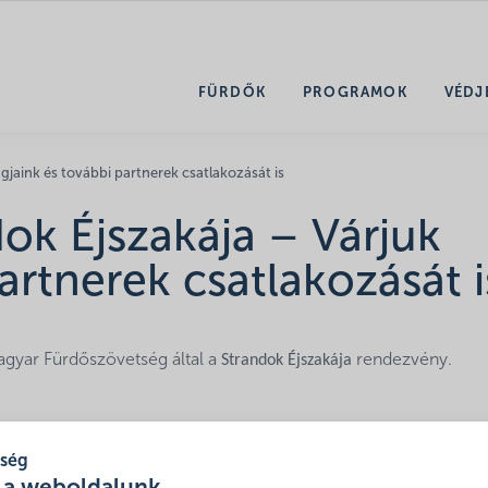
FÜRDŐK
PROGRAMOK
VÉDJ
agjaink és további partnerek csatlakozását is
dok Éjszakája – Várjuk
artnerek csatlakozását i
agyar Fürdőszövetség által a
Strandok Éjszakája
rendezvény.
at és biztosíthatnak a vendégeknek kedvezményt. Minden 
tség