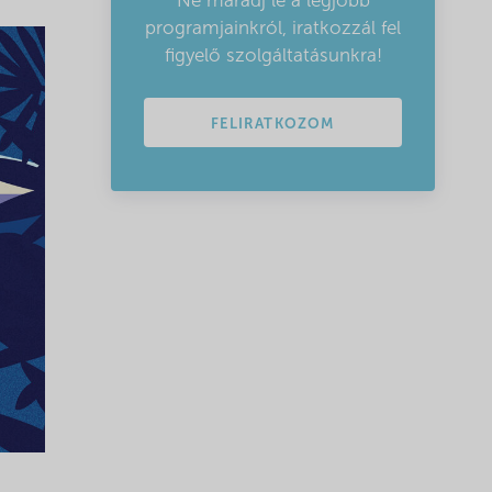
Ne maradj le a legjobb
programjainkról, iratkozzál fel
figyelő szolgáltatásunkra!
FELIRATKOZOM