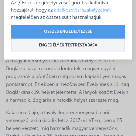
Világbajnokságát. Magyarország 2016-ban csatlakozott
Az „Összes engedélyezése” gombra kattintva
az AufgussWM Szaunacsaládhoz, azóta rendezünk
hozzájárul, hogy az
adatkezelési szabályzatnak
nemzeti fordulókat a világbajnokságra.
megfelelően az összes sütit használhatjuk.
A világbajnokság a szaunamester szakma
ÖSSZES ENGEDÉLYEZÉSE
csúcsrendezvénye. Magyarországot összesen öt
szaunamester képviselte, akikre méltán lehetünk
ENGEDÉLYEK TESTRESZABÁSA
büszkék.
A magyar versenyzők közül Farkas Evelyn és Szép
Boglárka hazai rekordot döntöttek: magyar egyéni
programok a döntőben még sosem kaptak ilyen magas
pontszámot. Ez ebben a mezőnyben Evelynnek a 11. míg
Boglárkának 19. helyet jelentette. A lányok között Evelyn
a harmadik, Boglárka a hatodik helyet szerezte meg.
Katarzina Klajn, a tavalyi legeredményesebb női
versenyző, aki második lett a 2017-es VB-n, idén a 23.
helyen végzett, míg harmadik magyar versenyzőnk,