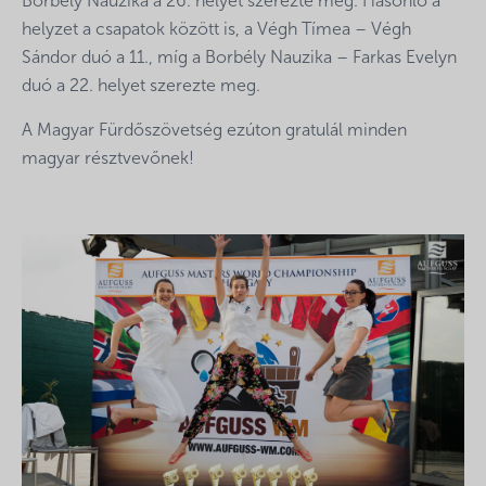
Borbély Nauzika a 26. helyet szerezte meg. Hasonló a
helyzet a csapatok között is, a Végh Tímea – Végh
Sándor duó a 11., míg a Borbély Nauzika – Farkas Evelyn
duó a 22. helyet szerezte meg.
A Magyar Fürdőszövetség ezúton gratulál minden
magyar résztvevőnek!