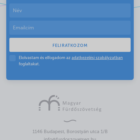
Elolvastam és elfogadom az
adatkezelési szabályzatban
foglaltakat.
1146 Budapest, Borostyán utca 1/B
info@furdoszovetseg.hu