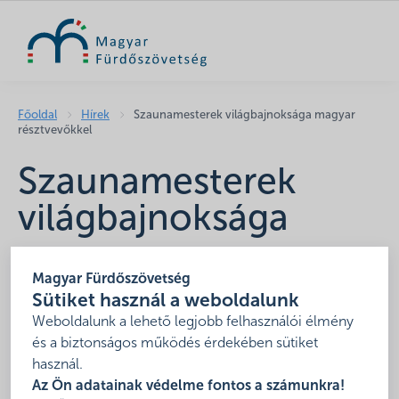
KERESÉS
Főoldal
Hírek
Szaunamesterek világbajnoksága magyar
résztvevőkkel
Szaunamesterek
világbajnoksága
magyar
Magyar Fürdőszövetség
résztvevőkkel
Sütiket használ a weboldalunk
Weboldalunk a lehető legjobb felhasználói élmény
2018. szeptember 28.
és a biztonságos működés érdekében sütiket
2018. szeptember 17-23. között, Németországban
használ.
rendezték meg az idei év Szaunamesterek
Az Ön adatainak védelme fontos a számunkra!