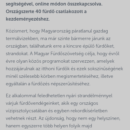
segítségével, online módon összekapcsolva.
Országszerte 40 fürdő csatlakozott a
kezdeményezéshez.
Közismert, hogy Magyarország páratlanul gazdag
termálvizekben, ma már szinte bármerre járunk az
országban, találhatunk erre a kincsre épülő fürdőket,
strandokat. A Magyar Fürdőszövetség célja, hogy évről
évre olyan közös programokat szervezzen, amelyek
hozzájárulnak az itthoni fürdők és ezek sokszínűségének
minél szélesebb körben megismertetéséhez, illetve
egyáltalán a fürdőzés népszerűsítéséhez.
Ez alkalommal feledhetetlen nyári strandélménnyel
várjuk fürdővendégeinket, akik egy országos
vízipisztolycsatában és egyben rekordkísérletben
vehetnek részt. Az újdonság, hogy nem egy helyszínen,
hanem egyszerre több helyen folyik majd