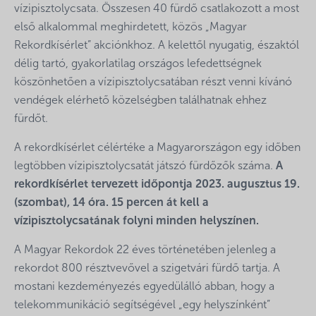
vízipisztolycsata. Összesen 40 fürdő csatlakozott a most
első alkalommal meghirdetett, közös „Magyar
Rekordkísérlet” akciónkhoz. A kelettől nyugatig, északtól
délig tartó, gyakorlatilag országos lefedettségnek
köszönhetően a vízipisztolycsatában részt venni kívánó
vendégek elérhető közelségben találhatnak ehhez
fürdőt.
A rekordkísérlet célértéke a Magyarországon egy időben
legtöbben vízipisztolycsatát játszó fürdőzők száma.
A
rekordkísérlet tervezett időpontja 2023. augusztus 19.
(szombat), 14 óra. 15 percen át kell a
vízipisztolycsatának folyni minden helyszínen.
A Magyar Rekordok 22 éves történetében jelenleg a
rekordot 800 résztvevővel a szigetvári fürdő tartja. A
mostani kezdeményezés egyedülálló abban, hogy a
telekommunikáció segítségével „egy helyszínként”