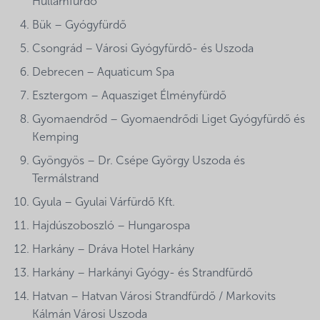
Hullámfürdő
Bük – Gyógyfürdő
Csongrád – Városi Gyógyfürdő- és Uszoda
Debrecen – Aquaticum Spa
Esztergom – Aquasziget Élményfürdő
Gyomaendrőd – Gyomaendrődi Liget Gyógyfürdő és
Kemping
Gyöngyös – Dr. Csépe György Uszoda és
Termálstrand
Gyula – Gyulai Várfürdő Kft.
Hajdúszoboszló – Hungarospa
Harkány – Dráva Hotel Harkány
Harkány – Harkányi Gyógy- és Strandfürdő
Hatvan – Hatvan Városi Strandfürdő / Markovits
Kálmán Városi Uszoda