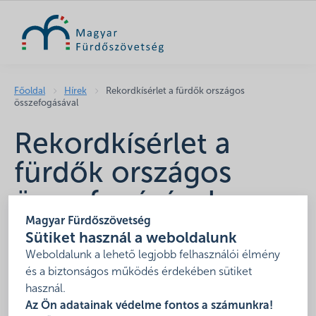
KERESÉS
Főoldal
Hírek
Rekordkísérlet a fürdők országos
összefogásával
Rekordkísérlet a
fürdők országos
összefogásával
Magyar Fürdőszövetség
2023. augusztus 8.
Sütiket használ a weboldalunk
Magyar Rekordkísérlet – Országos vízipisztoly csata –
Weboldalunk a lehető legjobb felhasználói élmény
2023
és a biztonságos működés érdekében sütiket
használ.
Az Ön adatainak védelme fontos a számunkra!