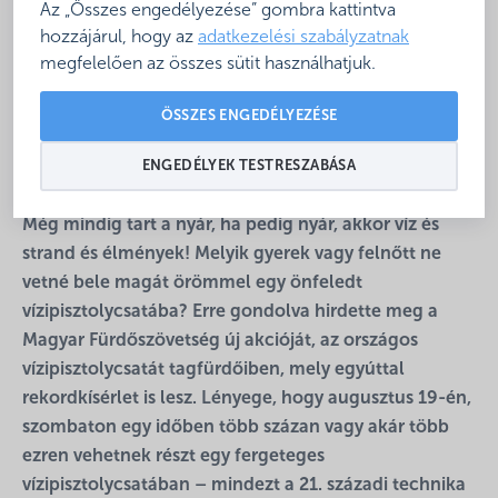
Az „Összes engedélyezése” gombra kattintva
hozzájárul, hogy az
adatkezelési szabályzatnak
megfelelően az összes sütit használhatjuk.
ÖSSZES ENGEDÉLYEZÉSE
ENGEDÉLYEK TESTRESZABÁSA
Még mindig tart a nyár, ha pedig nyár, akkor víz és
strand és élmények! Melyik gyerek vagy felnőtt ne
vetné bele magát örömmel egy önfeledt
vízipisztolycsatába? Erre gondolva hirdette meg a
Magyar Fürdőszövetség új akcióját, az országos
vízipisztolycsatát tagfürdőiben, mely egyúttal
rekordkísérlet is lesz.
Lényege, hogy augusztus 19-én,
szombaton egy időben több százan vagy akár több
ezren vehetnek részt egy fergeteges
vízipisztolycsatában – mindezt a 21. századi technika