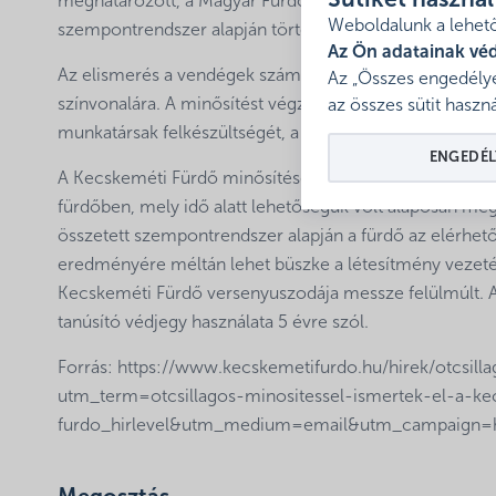
Sütiket haszná
meghatározott, a Magyar Fürdőszövetség által kidolgoz
Weboldalunk a lehető
szempontrendszer alapján történik.
Az Ön adatainak vé
Az elismerés a vendégek számára is hasznos információ,
Az „Összes engedélye
színvonalára. A minősítést végző független bizottság tag
az összes sütit haszná
munkatársak felkészültségét, a víz, valamint a szolgált
ENGEDÉL
A Kecskeméti Fürdő minősítésére 2018. január 18-án ker
fürdőben, mely idő alatt lehetőségük volt alaposan meg
összetett szempontrendszer alapján a fürdő az elérhető
eredményére méltán lehet büszke a létesítmény vezetés
Kecskeméti Fürdő versenyuszodája messze felülmúlt. A
tanúsító védjegy használata 5 évre szól.
Forrás: https://www.kecskemetifurdo.hu/hirek/otcsill
utm_term=otcsillagos-minositessel-ismertek-el-a-k
furdo_hirlevel&utm_medium=email&utm_campaign=h