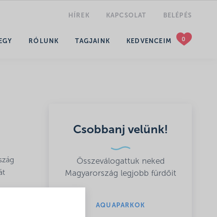
HÍREK
KAPCSOLAT
BELÉPÉS
KERESÉS
EGY
RÓLUNK
TAGJAINK
KEDVENCEIM
Csobbanj velünk!
szág
Összeválogattuk neked
át
Magyarország legjobb fürdőit
AQUAPARKOK