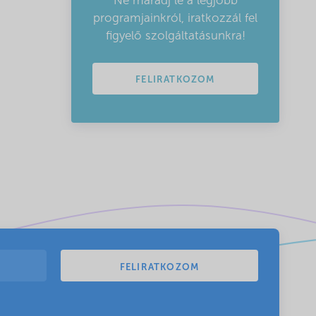
Ne maradj le a legjobb
programjainkról, iratkozzál fel
figyelő szolgáltatásunkra!
FELIRATKOZOM