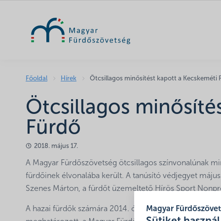
Főoldal
Hírek
Ötcsillagos minősítést kapott a Kecskeméti
Ötcsillagos minősíté
Fürdő
2018. május 17.
A Magyar Fürdőszövetség ötcsillagos színvonalúnak min
fürdőinek élvonalába került. A tanúsító védjegyet máju
Szenes Márton, a fürdőt üzemeltető Hírös Sport Nonprof
A hazai fürdők számára 2014. óta érhető el a fürdők Ne
Magyar Fürdőszöve