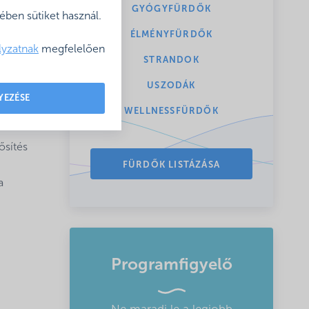
mai
GYÓGYFÜRDŐK
ben sütiket használ.
ÉLMÉNYFÜRDŐK
lyzatnak
megfelelően
STRANDOK
USZODÁK
YEZÉSE
 a
WELLNESSFÜRDŐK
ősítés
FÜRDŐK LISTÁZÁSA
a
Programfigyelő