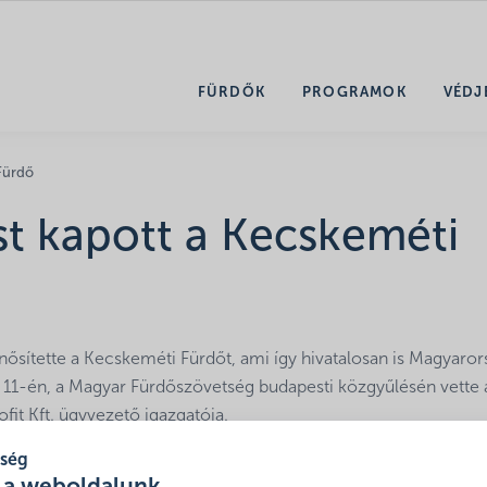
FÜRDŐK
PROGRAMOK
VÉDJ
 Fürdő
st kapott a Kecskeméti
ősítette a Kecskeméti Fürdőt, ami így hivatalosan is Magyaror
s 11-én, a Magyar Fürdőszövetség budapesti közgyűlésén vette 
it Kft. ügyvezető igazgatója.
mzeti Tanúsító Védjegye. A szolgáltatások minősítése előre
tség