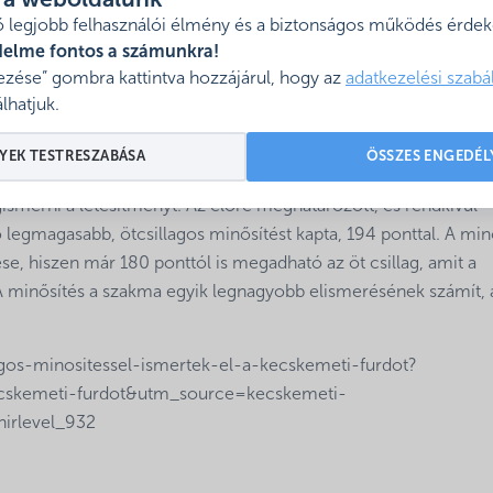
l a weboldalunk
ott, és a Nemzetgazdasági Minisztérium által jóváhagyott szak
 legjobb felhasználói élmény és a biztonságos működés érdeké
delme fontos a számunkra!
 egyfajta garanciát jelent a fürdőszolgáltatások minőségi
zése” gombra kattintva hozzájárul, hogy az
adatkezelési szabá
jai vizsgálták a fürdő infrastruktúráját, megközelíthetőségét, a
lhatjuk.
atások minőségét.
YEK TESTRESZABÁSA
ÖSSZES ENGEDÉL
ült sor. A minősítő szakbizottság egy teljes napig tartózkodott
ismerni a létesítményt. Az előre meghatározott, és rendkívül
 legmagasabb, ötcsillagos minősítést kapta, 194 ponttal. A min
e, hiszen már 180 ponttól is megadható az öt csillag, amit a
 minősítés a szakma egyik legnagyobb elismerésének számít, 
agos-minositessel-ismertek-el-a-kecskemeti-furdot?
ecskemeti-furdot&utm_source=kecskemeti-
irlevel_932