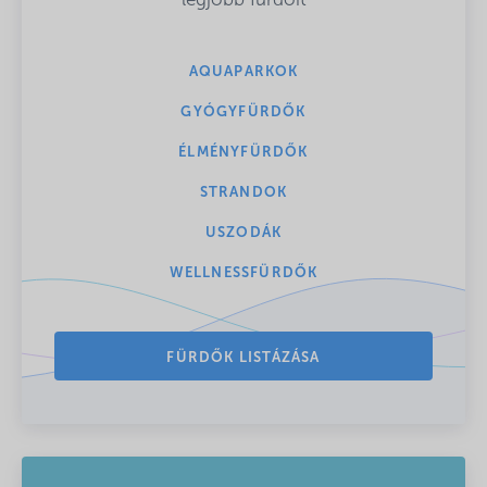
legjobb fürdőit
AQUAPARKOK
GYÓGYFÜRDŐK
ÉLMÉNYFÜRDŐK
STRANDOK
USZODÁK
WELLNESSFÜRDŐK
FÜRDŐK LISTÁZÁSA