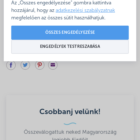
Az „Összes engedélyezése” gombra kattintva
Az állás részletei:
hozzájárul, hogy az
adatkezelési szabályzatnak
Gotthárd-Therm Kft. álláshirdetés – Műszaki vezető –
megfelelően az összes sütit használhatjuk.
2024_április
ÖSSZES ENGEDÉLYEZÉSE
ENGEDÉLYEK TESTRESZABÁSA
Megosztás
Csobbanj velünk!
Összeválogattuk neked Magyarország