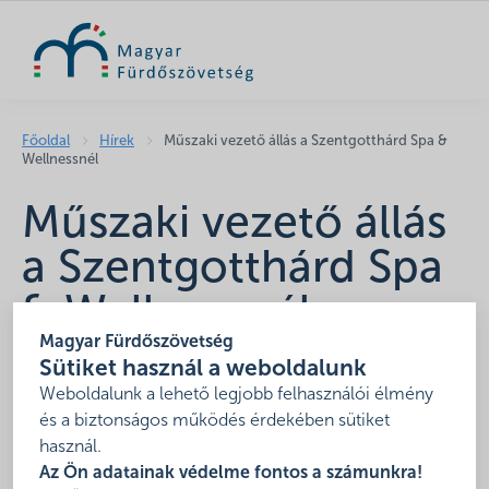
KERESÉS
Főoldal
Hírek
Műszaki vezető állás a Szentgotthárd Spa &
Wellnessnél
Műszaki vezető állás
a Szentgotthárd Spa
& Wellnessnél
Magyar Fürdőszövetség
2024. április 17.
Sütiket használ a weboldalunk
A Gotthárd-Therm Kft., a Szentgotthárd Spa & Wellness
Weboldalunk a lehető legjobb felhasználói élmény
üzemeltetője az alábbi pozícióra keres munkavállalót:
és a biztonságos működés érdekében sütiket
használ.
Műszaki vezető.
Az Ön adatainak védelme fontos a számunkra!