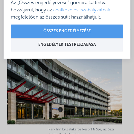
Az „Összes engedélyezése” gombra kattintva
Részletes program az alábbi linkről letölthető:
hozzájárul, hogy az
adatkezelési szabályzatnak
megfelelően az összes sütit használhatjuk.
https://www.furdoszovetseg.hu/wp-
content/uploads/2019/11/kozgyulesi_meghivo_20191119-
ÖSSZES ENGEDÉLYEZÉSE
20.pdf
ENGEDÉLYEK TESTRESZABÁSA
Park Inn by Zalakaros Resort & Spa, az őszi