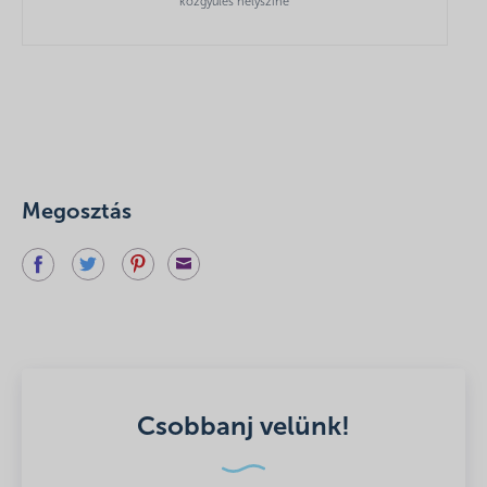
közgyűlés helyszíne
Megosztás
Csobbanj velünk!