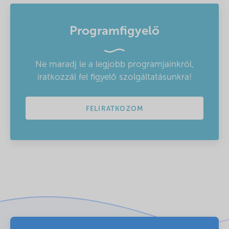
Programfigyelő
Ne maradj le a legjobb programjainkról,
iratkozzál fel figyelő szolgáltatásunkra!
FELIRATKOZOM