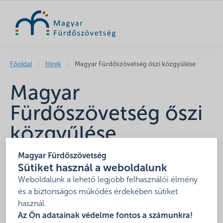
KERESÉS
Főoldal
Hírek
Magyar Fürdőszövetség őszi közgyűlése
Magyar
Fürdőszövetség őszi
közgyűlése
2019. november 11.
Magyar Fürdőszövetség
Sütiket használ a weboldalunk
A Magyar Fürdőszövetség őszi közgyűlése
Weboldalunk a lehető legjobb felhasználói élmény
2019. november 19-20
-án kerül megrendezésre
és a biztonságos működés érdekében sütiket
Zalakaroson, a
Park Inn by Zalakaros Resort & Spa
-
használ.
Az Ön adatainak védelme fontos a számunkra!
ban.