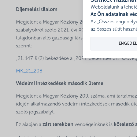
Sütiket haszná
Weboldalunk a lehető
Díjemelési tilalom
Az Ön adatainak vé
Az „Összes engedélye
Megjelent a Magyar Közlöny 208. száma, ami tartalmazz
az összes sütit haszná
szabályokról szóló 2021. évi XCIX. törvény hatálybalép
tulajdonban álló gazdasági társaságok részére jelenleg is
ENGEDÉL
szerint:
„21. 147. § (2) bekezdése a „2021. december 31.” szövegr
MK_21_208
Védelmi intézkedések második üteme
Megjelent a Magyar Közlöny 209. száma, ami tartalmazz
idején alkalmazandó védelmi intézkedések második üte
szóló jogszabályt.
Ez alapján a
zárt terekben
vendégeinknek is
kötelező 