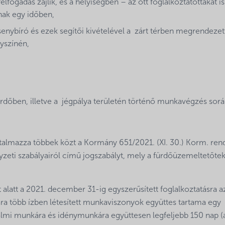
ogadás zajlik, és a helyiségben – az ott foglalkoztatottakat is
nak egy időben,
enybíró és ezek segítői kivételével a zárt térben megrendezet
yszínén,
rdőben, illetve a jégpálya területén történő munkavégzés sor
talmazza többek közt a Kormány 651/2021. (XI. 30.) Korm. ren
zeti szabályairól című jogszabályt, mely a fürdőüzemeltetőtek
alatt a 2021. december 31-ig egyszerűsített foglalkoztatásra a
ra több ízben létesített munkaviszonyok együttes tartama egy
lkalmi munkára és idénymunkára együttesen legfeljebb 150 nap (