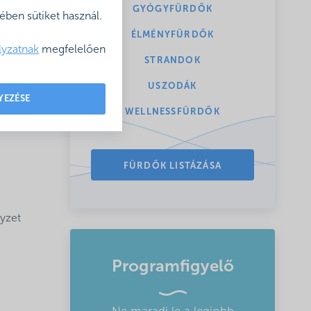
GYÓGYFÜRDŐK
ben sütiket használ.
ÉLMÉNYFÜRDŐK
lyzatnak
megfelelően
meneti
STRANDOK
ti
bbiak
USZODÁK
YEZÉSE
WELLNESSFÜRDŐK
FÜRDŐK LISTÁZÁSA
lyzet
Programfigyelő