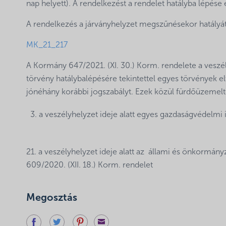
nap helyett). A rendelkezést a rendelet hatályba lépése e
A rendelkezés a járványhelyzet megszűnésekor hatályát 
MK_21_217
A Kormány 647/2021. (XI. 30.) Korm. rendelete a veszél
törvény hatálybalépésére tekintettel egyes törvények e
jónéhány korábbi jogszabályt. Ezek közül fürdőüzemel
a veszélyhelyzet ideje alatt egyes gazdaságvédelmi 
21. a veszélyhelyzet ideje alatt az állami és önkormány
609/2020. (XII. 18.) Korm. rendelet
Megosztás