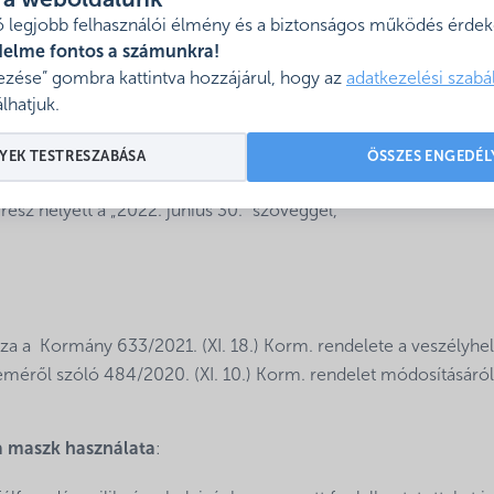
l a weboldalunk
 legjobb felhasználói élmény és a biztonságos működés érdeké
delme fontos a számunkra!
zése” gombra kattintva hozzájárul, hogy az
adatkezelési szabá
a a 2021. évi CXV. törvény a veszélyhelyzettel összefüggő át
lhatjuk.
éséről című jogszabályt is. Sajnos ezen törvény az önkormányza
 fennálló díjemelési tilalmat is kitolja 2022. június 30-ig az alá
YEK TESTRESZABÁSA
ÖSSZES ENGEDÉL
ész helyett a „2022. június 30.” szöveggel,”
a a Kormány 633/2021. (XI. 18.) Korm. rendelete a veszélyhe
méről szóló 484/2020. (XI. 10.) Korm. rendelet módosításáról
a maszk használata
: