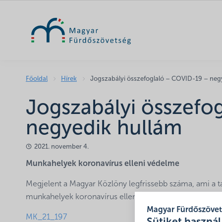
Főoldal
Hírek
Jogszabályi összefoglaló – COVID-19 – neg
Jogszabályi összefo
negyedik hullám
2021. november 4.
Munkahelyek koronavírus elleni védelme
Megjelent a Magyar Közlöny legfrissebb száma, ami a t
munkahelyek koronavírus elleni védelméről című jogsza
Magyar Fürdőszöve
MK_21_197