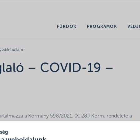
FÜRDŐK
PROGRAMOK
VÉDJ
yedik hullám
glaló – COVID-19 –
artalmazza a Kormány 598/2021. (X. 28.) Korm. rendelete a
bályt is.
tség