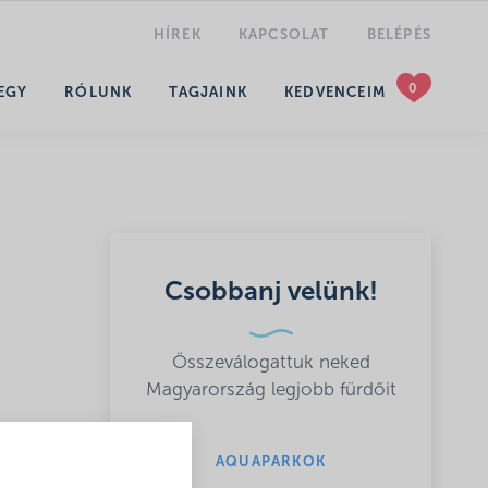
HÍREK
KAPCSOLAT
BELÉPÉS
KERESÉS
EGY
RÓLUNK
TAGJAINK
KEDVENCEIM
Csobbanj velünk!
Összeválogattuk neked
Magyarország legjobb fürdőit
AQUAPARKOK