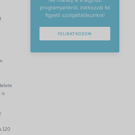
Ne maradj le a legjobb
programjainkról, iratkozzál fel
figyelő szolgáltatásunkra!
t
FELIRATKOZOM
án
delete
 is
z
a 120