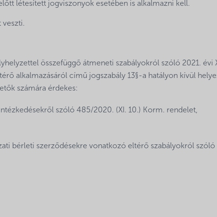
lőtt létesített jogviszonyok esetében is alkalmazni kell.
veszti.
yhelyzettel összefüggő átmeneti szabályokról szóló 2021. évi 
ltérő alkalmazásáról című jogszabály 13§-a hatályon kívül helye
tetők számára érdekes:
intézkedésekről szóló 485/2020. (XI. 10.) Korm. rendelet,
zati bérleti szerződésekre vonatkozó eltérő szabályokról szóló