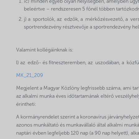
ic) minden egyéb olyan helyiségben, amelyben ügyfélf
beleértve – rendszeresen 5 főnél többen tartózkod
j) a sportolók, az edzők, a mérkőzésvezető, a vers
sportrendezvény résztvevője a sportrendezvény hel
Valamint kollégáinknak is:
l) az edző- és fitneszteremben, az uszodában, a közfü
MK_21_209
Megjelent a Magyar Közlöny legfrissebb száma, ami tar
az alkalmi munka éves időtartamának eltérő veszélyhely
érintheti:
A kormányrendelet szerint a koronavírus járványhelyzet 
azonos munkáltató és munkavállaló által alkalmi munká
naptári évben legfeljebb 120 nap (a 90 nap helyett), a