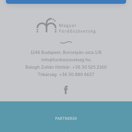
1146 Budapest, Borostyán utca 1/B
info@furdoszovetseg.hu
Balogh Zoltán főtitkár:
+36 30 525 2160
Titkárság:
+36 30 880 6637
PARTNEREK