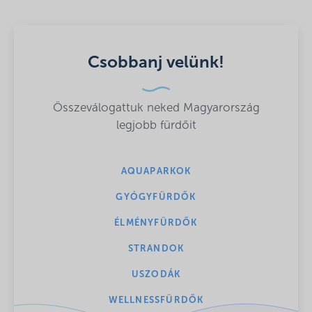
Csobbanj velünk!
Összeválogattuk neked Magyarország
legjobb fürdőit
AQUAPARKOK
GYÓGYFÜRDŐK
ÉLMÉNYFÜRDŐK
STRANDOK
USZODÁK
WELLNESSFÜRDŐK