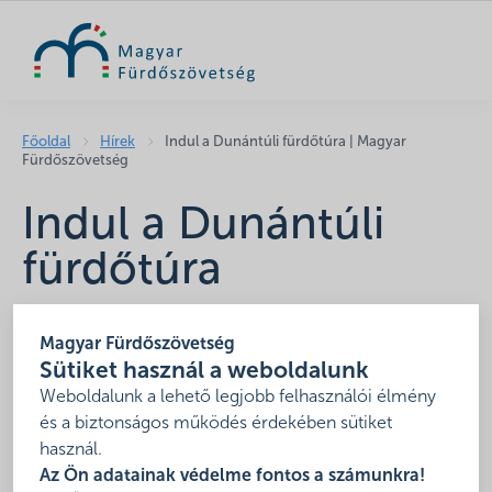
KERESÉS
Főoldal
Hírek
Indul a Dunántúli fürdőtúra | Magyar
Fürdőszövetség
Indul a Dunántúli
fürdőtúra
2019. május 31.
Magyar Fürdőszövetség
Összefogott a Dunántúl három jelentős fürdője,
Sütiket használ a weboldalunk
Bükfürdő, Sárvár és Zalakaros, hogy egy pecsétgyűjtő
Weboldalunk a lehető legjobb felhasználói élmény
akcióval közösen népszerűsítsék a termálrégiót.
és a biztonságos működés érdekében sütiket
használ.
Közös sajtótájékoztatón jelentették be a Bükfürdő
Az Ön adatainak védelme fontos a számunkra!
Thermal & Spa, a Sárvári Gyógy- és Wellnessfürdő és a