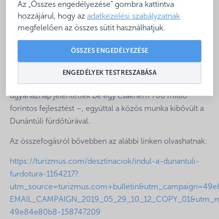
Az „Összes engedélyezése” gombra kattintva
Zalakarosi Fürdő közötti együttműködést. Boros László
hozzájárul, hogy az
adatkezelési szabályzatnak
Attila, a Bükfürdő Thermal & Spa vezérigazgatója, Vojtkó
megfelelően az összes sütit használhatjuk.
Tibor, a Sárvári Gyógy- és Wellnessfürdő ügyvezetője,
valamint Cziráki László, a Zalakarosi Fürdő
ÖSSZES ENGEDÉLYEZÉSE
vezérigazgatója elmondta, hogy a Sárvár és Zalakaros
között már korábban életbe lépett együttműködési
ENGEDÉLYEK TESTRESZABÁSA
megállapodáshoz csatlakozott most Bükfürdő is – ahol
ugyanaznap jelentettek be egy csaknem 700 millió
forintos fejlesztést –, egyúttal a közös munka kibővült a
Dunántúli fürdőtúrával.
Az összefogásról bővebben az alábbi linken olvashatnak:
https://turizmus.com/desztinaciok/indul-a-dunantuli-
furdotura-1164217?
utm_source=turizmus.com+bulletin&utm_campaign=49
EMAIL_CAMPAIGN_2019_05_29_10_12_COPY_01&utm_m
49e84e80b8-158747209