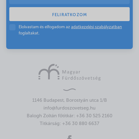
Elolvastam és elfogadom az
adatkezelési szabályzatban
foglaltakat.
1146 Budapest, Borostyán utca 1/B
info@furdoszovetseg.hu
Balogh Zoltán főtitkár:
+36 30 525 2160
Titkárság:
+36 30 880 6637