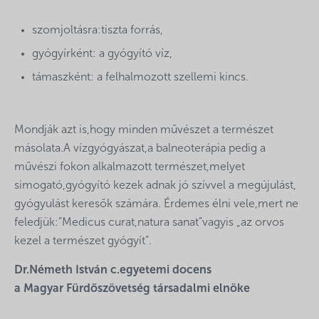
szomjoltásra:tiszta forrás,
gyógyírként: a gyógyító víz,
támaszként: a felhalmozott szellemi kincs.
Mondják azt is,hogy minden művészet a természet
másolata.A vízgyógyászat,a balneoterápia pedig a
művészi fokon alkalmazott természet,melyet
simogató,gyógyító kezek adnak jó szívvel a megújulást,
gyógyulást keresők számára. Érdemes élni vele,mert ne
feledjük:”Medicus curat,natura sanat”vagyis „az orvos
kezel a természet gyógyít”.
Dr.Németh István c.egyetemi docens
a Magyar Fürdőszövetség társadalmi elnöke