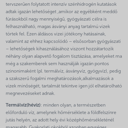
tervszerűen folytatott intenzív szénhidrogén kutatások
adtak igazán lehetőséget ,amikor az egyébként meddő
fúrásokból nagy mennyiségű, gyógyászati célra is
felhasználható, magas ásványi anyag tartalmú vizek
törtek fel. Ezen áldásos vizei jótékony hatásainak,
valamint az ehhez kapcsolódó – elsősorban gyógyászati
– lehetőségek kihasználásához viszont hozzátartozik
néhány olyan alapvető fogalom tisztázása, amelyeket ma
még a szakemberek sem használják igazán pontos
szinonimaként (pl. termálvíz, ásványvíz, gyógyvíz), pedig
a szakszerű fogalmi meghatározások,alkalmazások a
vizek minőségét, tartalmát tekintve igen jól elhatárolható
megnevezéseket adnak.
Termálvíz(hévíz)
: minden olyan, a természetben
előforduló víz, amelynek hőmérséklete a földfelszínre
jutás helyén, az adott hely évi középhőmérsékleténél
magasabb. Gyakorlati okokból azonban egységes