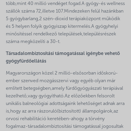
több,mint 40 millió vendéget fogad.A gyógy-és wellness
szállók száma 72,illetve 107.Mindezeken felül hazánkban
5 gyógybarlang,2 szén-dioxid terápiaközpont működik
és 5 helyen folyik gyógyiszap kitermelés.A gyógyhelyi
minősítéssel rendelkező települések,településrészek
száma megközelíti a 30-t.
Társadalombiztosítási támogatással igénybe vehető
gyógyfürdőellátás
Magyarországon közel 2 millió-elsősorban időskorú-
ember szenved mozgásszervi vagy egyéb olyan már
említett betegségben,amely fürdőgyógyászati terápiával
kezelhető,vagy gyógyítható.Az előzőekben felsorolt
unikális balneológiai adottságaink lehetőséget adnak arra
is,hogy az arra rászoruló(biztosított) állampolgárok,az
orvosi rehabilitáció keretében-ahogy a törvény
fogalmaz-társadalombiztosítási támogatással jogosultak