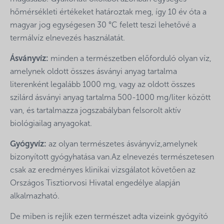
hőmérsékleti értékeket határoztak meg, így 10 év óta a
magyar jog egységesen 30 °C felett teszi lehetővé a
termálvíz elnevezés használatát.
Ásványvíz:
minden a természetben előforduló olyan víz,
amelynek oldott összes ásványi anyag tartalma
literenként legalább 1000 mg, vagy az oldott összes
szilárd ásványi anyag tartalma 500-1000 mg/liter között
van, és tartalmazza jogszabályban felsorolt aktív
biológiailag anyagokat.
Gyógyvíz:
az olyan természetes ásványvíz,amelynek
bizonyított gyógyhatása van.Az elnevezés természetesen
csak az eredményes klinikai vizsgálatot követően az
Országos Tisztiorvosi Hivatal engedélye alapján
alkalmazható.
De miben is rejlik ezen természet adta vizeink gyógyító