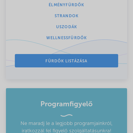
ÉLMÉNYFÜRDŐK
STRANDOK
USZODÁK
WELLNESSFÜRDŐK
FÜRDŐK LISTÁZÁSA
Programfigyelő
Ne maradj le a legjobb programjainkról,
iratkozzál fel figyelő szolgáltatásunkra!