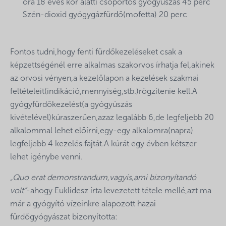
óra 18 éves kor alatti csoportos gyógyúszás 45 perc
Szén-dioxid gyógygázfürdő(mofetta) 20 perc
Fontos tudni,hogy fenti fürdőkezeléseket csak a
képzettségénél erre alkalmas szakorvos írhatja fel,akinek
az orvosi vényen,a kezelőlapon a kezelések szakmai
feltételeit(indikáció,mennyiség,stb.)rögzítenie kell.A
gyógyfürdőkezelést(a gyógyúszás
kivételével)kúraszerűen,azaz legalább 6,de legfeljebb 20
alkalommal lehet előírni,egy-egy alkalomra(napra)
legfeljebb 4 kezelés fajtát.A kúrát egy évben kétszer
lehet igénybe venni.
„Quo erat demonstrandum,vagyis,ami bizonyítandó
volt”
-ahogy Euklidesz írta levezetett tétele mellé,azt ma
már a gyógyító vízeinkre alapozott hazai
fürdőgyógyászat bizonyította: