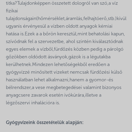
titka?Tulajdonképpen összetett dologról van szó,a víz
fizikai
tulajdonságain(hőmérséklet,áramlás,felhajtóerő,stb.)kívül
ugyanis érvényesül a vízben oldott anyagok kémiai
hatása is.Ezek a a bőrön keresztül,mint behatolási kapun,
szívódnak fel a szervezetbe, ahol szintén kiválasztódnak
egyes elemek a vízből,fürdőzés közben pedig a párolgó
gőzökben oldódott ásványok,gázok is a légutakba
kerülhetnek.Mindezen lehetőségekből eredően a
gyógyvízzé minősített vizeket nemcsak fürdőzési külső
használatban lehet alkalmazni,hanem a gyomor-és
bélrendszer,a vese megbetegedései valamint bizonyos
anyagcsere zavarok esetén ivókúrára,illetve a
légzőszervi inhalációra is.
Gyógyvízeink összetételük alapján: