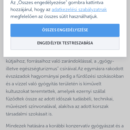
Az „Összes engedélyezése” gombra kattintva
megnyugtatják munkától és világtól elkínzott idegeid”.
hozzájárul, hogy az
adatkezelési szabályzatnak
(Márai Sándor).
megfelelően az összes sütit használhatjuk.
Az embert valami ősi, atavisztikus vonzódás köti a
ÖSSZES ENGEDÉLYEZÉSE
vízhez. Talán génjei emlékeztetnek az élet bölcsőjére, az
egykori sós tengerre.Nem véletlen,hogy a víz fogalma
ENGEDÉLYEK TESTRESZABÁSA
régóta egybekapcsolódott – hol misztikus, mitikus, hol
vallási köntösbe bujtatva – a csodás gyógyulások
kútjaihoz, forrásaihoz való zarándoklással, a „gyógy-
illetve egészségturizmus” csíráival.Az egymásra rakodott
évszázadok hagyományai pedig a fürdőzési szokásokban
és a vízzel való gyógyítás területén is kiművelt
kultuszokat teremtettek, amelyek ezernyi szállal
fűződtek össze az adott időszak tudásbéli, technikai,
művészeti színvonalával, alakítva az adott korszak
társadalmi szokásait is.
Mindezek hatására a korábbi konzervatív gyógyászat és a