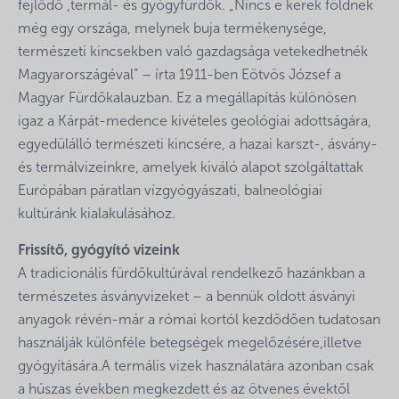
fejlődő ,termál- és gyógyfürdők. „Nincs e kerek földnek
még egy országa, melynek buja termékenysége,
természeti kincsekben való gazdagsága vetekedhetnék
Magyarországéval” – írta 1911-ben Eötvös József a
Magyar Fürdőkalauzban. Ez a megállapítás különösen
igaz a Kárpát-medence kivételes geológiai adottságára,
egyedülálló természeti kincsére, a hazai karszt-, ásvány-
és termálvizeinkre, amelyek kiváló alapot szolgáltattak
Európában páratlan vízgyógyászati, balneológiai
kultúránk kialakulásához.
Frissítő, gyógyító vizeink
A tradicionális fürdőkultúrával rendelkező hazánkban a
természetes ásványvizeket – a bennük oldott ásványi
anyagok révén-már a római kortól kezdődően tudatosan
használják különféle betegségek megelőzésére,illetve
gyógyítására.A termális vizek használatára azonban csak
a húszas években megkezdett és az ötvenes évektől