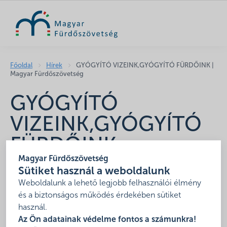
KERESÉS
Főoldal
Hírek
GYÓGYÍTÓ VIZEINK,GYÓGYÍTÓ FÜRDŐINK |
Magyar Fürdőszövetség
GYÓGYÍTÓ
VIZEINK,GYÓGYÍTÓ
FÜRDŐINK
Magyar Fürdőszövetség
2018. január 5.
Sütiket használ a weboldalunk
Mottó:
„A fürdőzés nagyon régi emberi szokás, s
Weboldalunk a lehető legjobb felhasználói élmény
nemcsak a testet edzi és üdíti, hanem a lelket is. Fürödj
és a biztonságos működés érdekében sütiket
használ.
lassan, tested törvényei szerint, megfontoltan és
Az Ön adatainak védelme fontos a számunkra!
ráérősen. A gyógyvizek átjárják tested és élénkítik lelked,