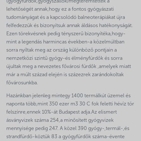
(gyógyfürdők,gyógyszállók)megteremtették a
lehetőségét annak,hogy ez a fontos gyógyászati
tudományágat és a kapcsolódó balneoterápiákat újra
felfedezzük és bizonyítsuk annak áldásos hatékonyságát.
Ezen törekvésnek pedig tényszerű bizonyítéka,hogy-
mint a legendás harmincas években-a közelmúltban
sorra nyíltak meg az ország különböző pontjain a
nemzetközi szintű gyógy-és élményfürdők és sorra
újultak meg a nevezetes fővárosi fürdők ,amelyek miatt
már a múlt század elején is százezrek zarándokoltak
fővárosunkba.
Hazánkban jelenleg mintegy 1400 termálkút üzemel és
naponta több,mint 350 ezer m3 30 C fok feletti hévíz tör
felszínre,ennek 10%-át Budapest adja.Az elismert
ásványvizek száma 254,a minősített gyógyvizek
mennyisége pedig 247. A közel 390 gyógy-,termál-,és
strandfürdő-köztük 83 a gyógyfürdők száma-évente