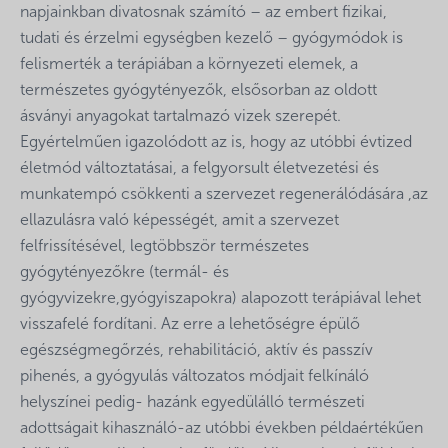
napjainkban divatosnak számító – az embert fizikai,
tudati és érzelmi egységben kezelő – gyógymódok is
felismerték a terápiában a környezeti elemek, a
természetes gyógytényezők, elsősorban az oldott
ásványi anyagokat tartalmazó vizek szerepét.
Egyértelműen igazolódott az is, hogy az utóbbi évtized
életmód változtatásai, a felgyorsult életvezetési és
munkatempó csökkenti a szervezet regenerálódására ,az
ellazulásra való képességét, amit a szervezet
felfrissítésével, legtöbbször természetes
gyógytényezőkre (termál- és
gyógyvizekre,gyógyiszapokra) alapozott terápiával lehet
visszafelé fordítani. Az erre a lehetőségre épülő
egészségmegőrzés, rehabilitáció, aktív és passzív
pihenés, a gyógyulás változatos módjait felkínáló
helyszínei pedig- hazánk egyedülálló természeti
adottságait kihasználó-az utóbbi években példaértékűen