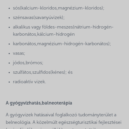
sós(kalcium-kloridos,magnézium-kloridos);
szénsavas(savanyúvizek);
alkalikus vagy földes-meszes(nátrium-hidrogén-
karbonátos,kálcium-hidrogén
karbonátos,magnézium-hidrogén-karbonátos);
vasas;
jódos,brómos;
szulfátos,szulfidos(kénes); és
radioaktív vizek.
A gyógyvízhatás,balneoterápia
A gyógyvizek hatásaival foglalkozó tudományterület a
belneológia. A közelmúlt egészségturisztikai fejlesztései