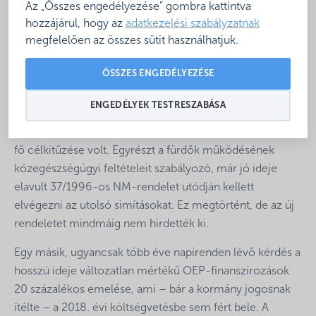
Az „Összes engedélyezése” gombra kattintva
magyar Fürdőszövetség elnöke, a Hungarospa Zrt.
hozzájárul, hogy az
adatkezelési szabályzatnak
vezérigazgatója.
megfelelően az összes sütit használhatjuk.
A hazai fürdők országos érdekképviseleti szervezeteként
ÖSSZES ENGEDÉLYEZÉSE
funkcionáló Magyar Fürdőszövetség, amelynek elnöki
posztját több éve Czeglédi Gyula tölti be, egyre bővülő
ENGEDÉLYEK TESTRESZABÁSA
kapcsolatait hasznosítva lobbizik a fürdők működési
hátterének javításáért. A szövetségnek 2017-ben három
fő célkitűzése volt. Egyrészt a fürdők működésének
közegészségügyi feltételeit szabályozó, már jó ideje
elavult 37/1996-os NM-rendelet utódján kellett
elvégezni az utolsó simításokat. Ez megtörtént, de az új
rendeletet mindmáig nem hirdették ki.
Egy másik, ugyancsak több éve napirenden lévő kérdés a
hosszú ideje változatlan mértékű OEP-finanszírozások
20 százalékos emelése, ami – bár a kormány jogosnak
ítélte – a 2018. évi költségvetésbe sem fért bele. A