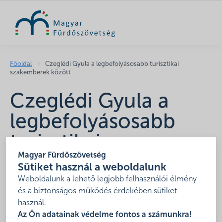
KERESÉS
Főoldal
Czeglédi Gyula a legbefolyásosabb turisztikai
szakemberek között
Czeglédi Gyula a
legbefolyásosabb
turisztikai
Magyar Fürdőszövetség
szakemberek között
Sütiket használ a weboldalunk
Weboldalunk a lehető legjobb felhasználói élmény
Forrás: turizmus.com
és a biztonságos működés érdekében sütiket
használ.
„A stratégiai célok elérése érdekében elodázhatatlan a
Az Ön adatainak védelme fontos a számunkra!
fürdők közgazdasági környezetének javítása” – mondja a