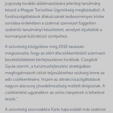
jogosság további alátámasztására jelenleg tanulmány
készül a Magyar Turisztikai Ügynökség megbízásából. A
fürdőszolgáltatások áfakulcsának kedvezményes körbe
sorolása érdekében a szakmai szervezet független
szakértői tanulmányt készíttetett, amelyet eljuttattak a
kormányzat különböző szintjeihez.
A szövetség közgyűlése még 2016 tavaszán
megszavazta, hogy az elért áfacsökkentésből származó
bevételtöbbletet bérfejlesztésre fordítsák. Czeglédi
Gyula szerint „a turizmusfejlesztési stratégiában
megfogalmazott célok teljesüléséhez szükség lenne az
adó csökkentésére, hiszen az attrakciószolgáltatások
nagyon alacsony jövedelmezőség mellett dolgoznak. A
csökkentést ugyanakkor az uniós irányelvek is lehetővé
teszik.”
A szövetség szorosabbra fűzte kapcsolatát más szakmai