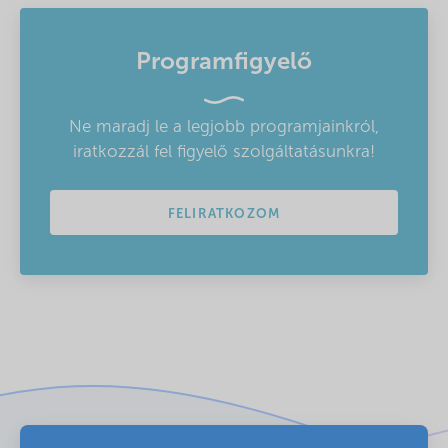
Programfigyelő
Ne maradj le a legjobb programjainkról,
iratkozzál fel figyelő szolgáltatásunkra!
FELIRATKOZOM