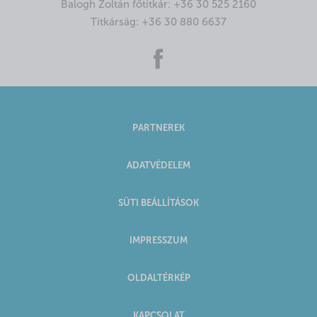
Balogh Zoltán főtitkár:
+36 30 525 2160
Titkárság:
+36 30 880 6637
PARTNEREK
ADATVÉDELEM
SÜTI BEÁLLÍTÁSOK
IMPRESSZUM
OLDALTÉRKÉP
KAPCSOLAT