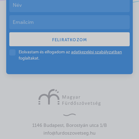
Elolvastam és elfogadom az
adatkezelési szabályzatban
foglaltakat.
1146 Budapest, Borostyán utca 1/B
info@furdoszovetseg.hu