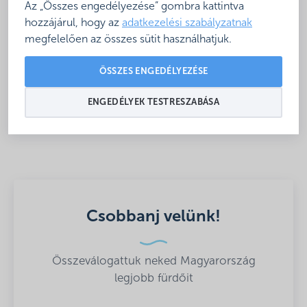
Az „Összes engedélyezése” gombra kattintva
hozzájárul, hogy az
adatkezelési szabályzatnak
MK_22_088
megfelelően az összes sütit használhatjuk.
ÖSSZES ENGEDÉLYEZÉSE
Megosztás
ENGEDÉLYEK TESTRESZABÁSA
Csobbanj velünk!
Összeválogattuk neked Magyarország
legjobb fürdőit