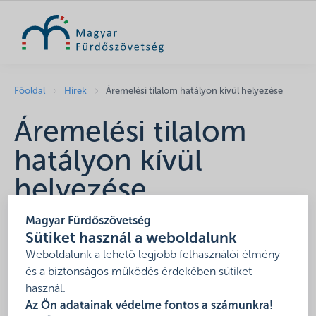
KERESÉS
Főoldal
Hírek
Áremelési tilalom hatályon kívül helyezése
Áremelési tilalom
hatályon kívül
helyezése
2022. május 30.
Magyar Fürdőszövetség
Sütiket használ a weboldalunk
Megjelent a Magyar Közlöny, amely tartalmazza a 2022.
Weboldalunk a lehető legjobb felhasználói élmény
évi V. törvény A veszélyhelyzet megszűnésével
és a biztonságos működés érdekében sütiket
összefüggő szabályozási kérdésekről című jogszabályt.
használ.
Ennek 101. Paragrafusa hatályon kívül helyezi a fürdőkre
Az Ön adatainak védelme fontos a számunkra!
vonatkozó áremelési tilalmat.