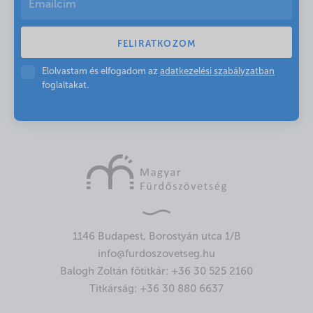
Elolvastam és elfogadom az
adatkezelési szabályzatban
foglaltakat.
1146 Budapest, Borostyán utca 1/B
info@furdoszovetseg.hu
Balogh Zoltán főtitkár:
+36 30 525 2160
Titkárság:
+36 30 880 6637