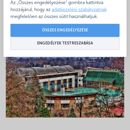
Az „Összes engedélyezése” gombra kattintva
megrendezésre Harkányban, a
Thermal Hotel Harkány
-
hozzájárul, hogy az
adatkezelési szabályzatnak
ban.
megfelelően az összes sütit használhatjuk.
Részletes program, illetve további információk
ÖSSZES ENGEDÉLYEZÉSE
hamarosan!
ENGEDÉLYEK TESTRESZABÁSA