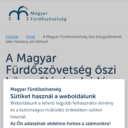
KERESÉS
Főoldal
Hírek
A Magyar Fürdőszövetség őszi közgyűlésének
idén Harkány ad otthont
A Magyar
Fürdőszövetség őszi
közgyűlésének idén
Magyar Fürdőszövetség
Harkány ad otthont
Sütiket használ a weboldalunk
Weboldalunk a lehető legjobb felhasználói élmény
2021. július 26.
és a biztonságos működés érdekében sütiket
Tájékoztatjuk Önöket, hogy a Magyar Fürdőszövetség
használ.
őszi közgyűlése
2021. szeptember 21-22
-én kerül
Az Ön adatainak védelme fontos a számunkra!