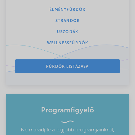
ÉLMÉNYFÜRDŐK
STRANDOK
USZODÁK
WELLNESSFÜRDŐK
FÜRDŐK LISTÁZÁSA
Programfigyelő
Ne maradj le a legjobb programjainkról,