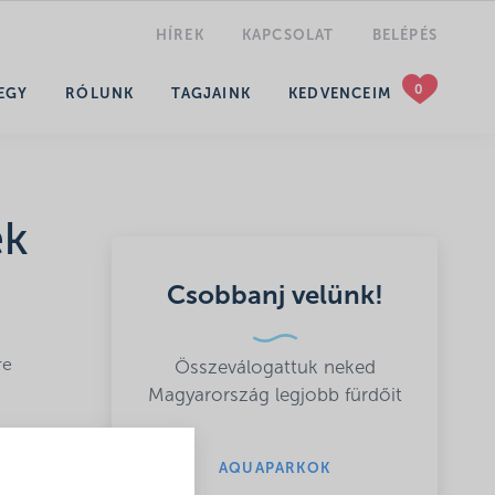
HÍREK
KAPCSOLAT
BELÉPÉS
KERESÉS
EGY
RÓLUNK
TAGJAINK
KEDVENCEIM
ek
Csobbanj velünk!
re
Összeválogattuk neked
Magyarország legjobb fürdőit
AQUAPARKOK