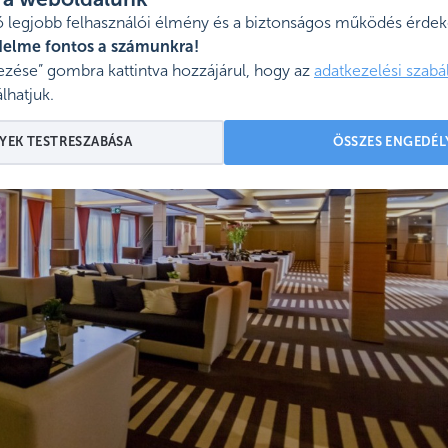
l a weboldalunk
 legjobb felhasználói élmény és a biztonságos működés érdeké
delme fontos a számunkra!
zése” gombra kattintva hozzájárul, hogy az
adatkezelési szabá
lhatjuk.
YEK TESTRESZABÁSA
ÖSSZES ENGEDÉL