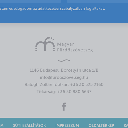
astam és elfogadom az
adatkezelési szabályzatban
foglaltakat.
1146 Budapest, Borostyán utca 1/B
info@furdoszovetseg.hu
Balogh Zoltán főtitkár:
+36 30 525 2160
Titkárság:
+36 30 880 6637
EM
SÜTI BEÁLLÍTÁSOK
IMPRESSZUM
OLDALTÉRKÉP
K