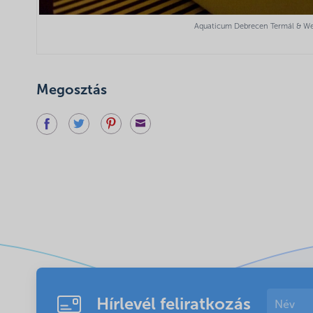
Aquaticum Debrecen Termál & Well
Megosztás
Hírlevél feliratkozás