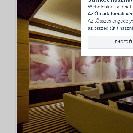
Sütiket haszná
Weboldalunk a lehető
Az Ön adatainak vé
Az „Összes engedélye
az összes sütit haszná
ENGEDÉL