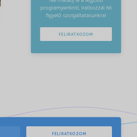
Ne maradj le a legjobb
programjainkról, iratkozzál fel
figyelő szolgáltatásunkra!
FELIRATKOZOM