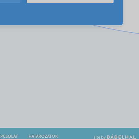
APCSOLAT
HATÁROZATOK
site by