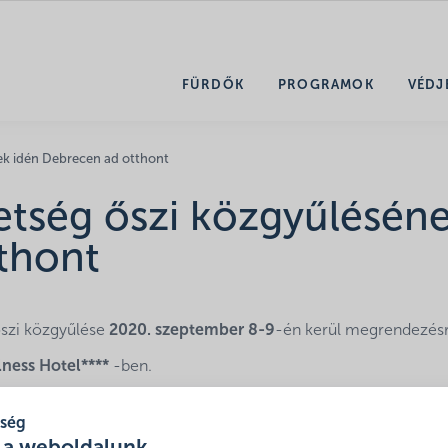
FÜRDŐK
PROGRAMOK
VÉDJ
ek idén Debrecen ad otthont
tség őszi közgyűlésén
thont
őszi közgyűlése
2020. szeptember 8-9
-én kerül megrendezés
ness Hotel****
-ben.
san!
tség