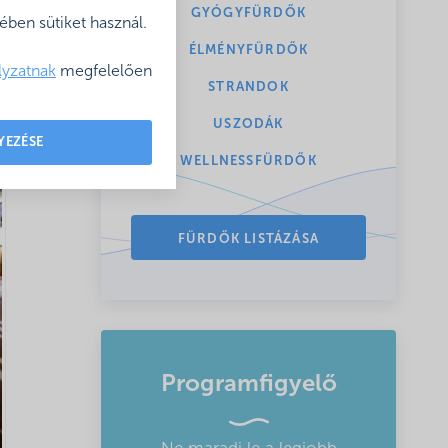
GYÓGYFÜRDŐK
ben sütiket használ.
ÉLMÉNYFÜRDŐK
lyzatnak
megfelelően
STRANDOK
USZODÁK
YEZÉSE
WELLNESSFÜRDŐK
FÜRDŐK LISTÁZÁSA
Programfigyelő